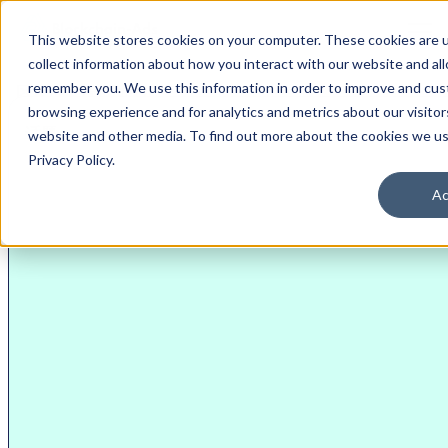
This website stores cookies on your computer. These cookies are 
collect information about how you interact with our website and al
remember you. We use this information in order to improve and cus
区块链广告帮助中心
browsing experience and for analytics and metrics about our visitor
面向广告主的RTB接入指南
话题
website and other media. To find out more about the cookies we us
Privacy Policy.
Ac
帮助中心
面向广告主的RTB接入指南
广告商
我们的平台支持广告主通过透明、去中心化的广告投放覆盖高
价値受众。本文面向在DSP、广告网络及大型广告主中运营自
有竞价基础设施并希望接入Blockchain‑Ads广告交易所的技
术团队。
如需在我们的广告库中参与竞价，请先通过我们的
官方门户
申请访问权限。账户审核通过后，我们的技术团队将需要具体