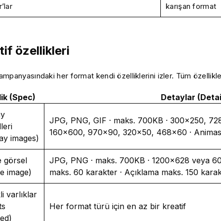
’lar
karışan format
if özellikleri
panyasındaki her format kendi özelliklerini izler. Tüm özellikler
lik (Spec)
Detaylar (Detai
ay
JPG, PNG, GIF · maks. 700KB · 300×250, 7
leri
160×600, 970×90, 320×50, 468×60 · Animas
lay images)
e görsel
JPG, PNG · maks. 700KB · 1200×628 veya 60
ve image)
maks. 60 karakter · Açıklama maks. 150 karakt
i varlıklar
ts
Her format türü için en az bir kreatif
red)