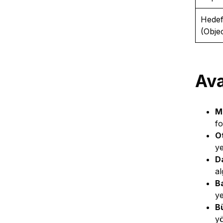
Hedef
(Objec
Ava
M
fo
O
ye
D
al
B
ye
B
yö