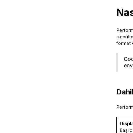
Nas
Perform
algoritm
format v
Goo
env
Dahi
Perform
Displ
Başlıc