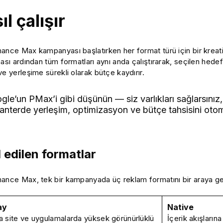
ıl çalışır
ance Max kampanyası başlatırken her format türü için bir kreati
ası ardından tüm formatları aynı anda çalıştırarak, seçilen hedefin
e yerleşime sürekli olarak bütçe kaydırır.
gle’un PMax’i gibi düşünün — siz varlıkları sağlarsını
anterde yerleşim, optimizasyon ve bütçe tahsisini otom
l edilen formatlar
ance Max, tek bir kampanyada üç reklam formatını bir araya get
ay
Native
a site ve uygulamalarda yüksek görünürlüklü
İçerik akışları