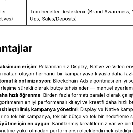
ler
Tüm hedefler desteklenir (Brand Awareness, 
tives)
Ups, Sales/Deposits)
ntajlar
aksimum erişim
: Reklamlarınız Display, Native ve Video e
rmattan oluşan herhangi bir kampanyaya kıyasla daha fazla 
tomatik optimizasyon
: Blockchain-Ads algoritması en iyi 
rleşime sürekli olarak bütçe tahsis eder — manuel ayarla
aha hızlı öğrenme
: Birden fazla formatı paralel olarak çalış
goritmanın en iyi performanslı kitleyi ve kreatifi daha hızlı 
asitleştirilmiş kampanya yönetimi
: Display ve Native kamp
rine tek bir kampanya, tek bir bütçe ve tek bir hedefleme seti
üyütme için en uygun
: Kanıtlanmış kreatifleriniz var ve b
netme yükü olmadan performansı ölçeklendirmek istediğiniz