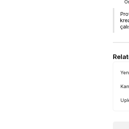
On
Pro
kre
çal
Relat
Yen
Kam
Upl