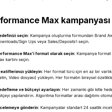
formance Max kampanyası n
definizi seçin
: Kampanya oluşturma formundan Brand Awa
wnloads/Sign Ups veya Sales/Deposits’i seçin.
erformance Max’i format olarak seçin
: Kampanya format
x kartını seçin.
eatifleriınızı yükleyin
: Her format türü için en az bir varlı
tin, Video dosyası) yükleyin. Her formatın bireysel özellikler
edefleme ve bütçeyi ayarlayın
: Her zamanki gibi kitle he
tçeyi yapılandırın. Algoritma formatlar arası dağıtımı otoma
ncelemeye gönderin
: Kampanyalar standart 24 saatlik ince