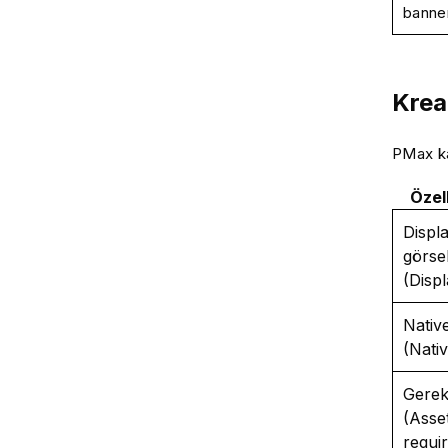
banner
Kreat
PMax kam
Özel
Displ
görsel
(Disp
Nativ
(Nati
Gerekl
(Asse
requi