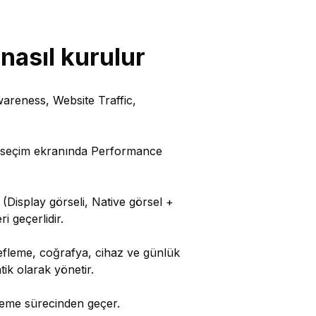
asıl kurulur
reness, Website Traffic,
 seçim ekranında Performance
k (Display görseli, Native görsel +
i geçerlidir.
defleme, coğrafya, cihaz ve günlük
tik olarak yönetir.
leme sürecinden geçer.