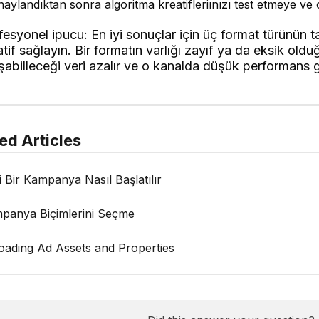
aylandıktan sonra algoritma kreatifleriınızı test etmeye ve
fesyonel ipucu: En iyi sonuçlar için üç format türünün t
atif sağlayın. Bir formatın varlığı zayıf ya da eksik old
ışabilleceği veri azalır ve o kanalda düşük performans g
ed Articles
i Bir Kampanya Nasıl Başlatılır
panya Biçimlerini Seçme
oading Ad Assets and Properties