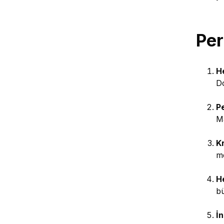
Per
He
Do
P
Ma
Kr
me
H
bü
İ