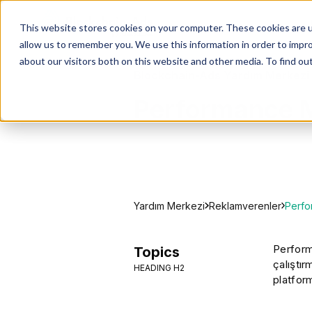
This website stores cookies on your computer. These cookies are u
allow us to remember you. We use this information in order to impr
about our visitors both on this website and other media. To find ou
Blockchain-Ads Yardım Merkezi
Performance 
Yardım Merkezi
Perfo
Reklamverenler
Perform
Topics
çalıştır
HEADING H2
platfor