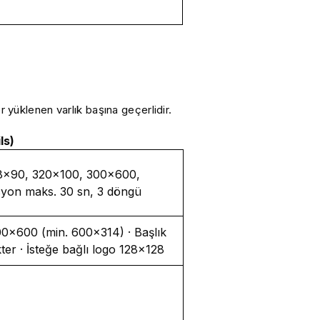
 yüklenen varlık başına geçerlidir.
ls)
28×90, 320×100, 300×600,
yon maks. 30 sn, 3 döngü
0×600 (min. 600×314) · Başlık
er · İsteğe bağlı logo 128×128