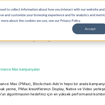
Çözümler
Platform
Kaynaklar
Şirket
sed to collect information about how you interact with our website and
ove and customize your browsing experience and for analytics and metri
t more about the cookies we use, see our Privacy Policy.
Accept
Max kampanyaları
rmance Max kampanyaları
ance Max (PMax), Blockchain-Ads’in hepsi bir arada kampanya f
mak yerine, PMax kreatifleriınızı Display, Native ve Video yerleş
m’un algoritmasının hedefiniz için en yüksek performanslı kombi