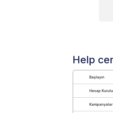
Help cen
Başlayın
Hesap Kurul
Blockchain-Ad
Blockchain-Ad
Kampanyalar
Reklamveren 
Blockchain Re