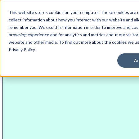
This website stores cookies on your computer. These cookies are 
collect information about how you interact with our website and al
remember you. We use this information in order to improve and cus
ブロックチェーン広告ヘルプセンター
browsing experience and for analytics and metrics about our visitor
広告主向けRTB統合ガイド
トピックス
website and other media. To find out more about the cookies we us
Privacy Policy.
Ac
ヘルプセンター
広告主向けRTB統合ガイド
広告主
弊社のプラットフォームでは、広告主様が透明性の高い分散
型広告配信を通じて、価値の高いオーディエンスにリーチす
ることができます。この記事は、独自の入札インフラを運用
し、Blockchain‑Ads エクスチェンジとの統合をご希望の
DSP、広告ネットワーク、および大規模広告主様の技術チー
ムを対象としています。