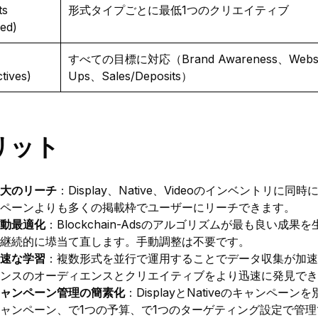
ts
形式タイプごとに最低1つのクリエイティブ
red)
すべての目標に対応（Brand Awareness、Website 
tives)
Ups、Sales/Deposits）
リット
大のリーチ
：Display、Native、Videoのインベントリ
ペーンよりも多くの掲載枠でユーザーにリーチできます。
動最適化
：Blockchain-Adsのアルゴリズムが最も良い
継続的に塨当て直します。手動調整は不要です。
速な学習
：複数形式を並行で運用することでデータ収集が加速
ンスのオーディエンスとクリエイティブをより迅速に発見でき
ャンペーン管理の簡素化
：DisplayとNativeのキャンペ
ャンペーン、で1つの予算、で1つのターゲティング設定で管