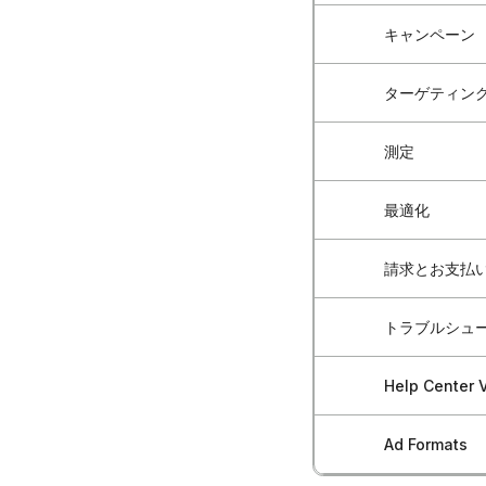
Blockchai
キャンペーン
広告主アカウ
Blockcha
アカウントへ
ターゲティン
新しい広告キ
Blockchain-
複数ユーザー
キャンペーン
測定
ターゲティン
広告主向けク
アカウント間
キャンペーン
事前構築済みオ
最適化
Blockchai
アカウントセ
広告クリエイ
事前作成済みオ
コンバージョ
閉鎖したアカ
請求とお支払
キャンペーン
キャンペーン
カスタムオー
ピクセルの手
クライアント
マーケティン
アクティブな
トラブルシュ
プリペイド残
リターゲティ
Googleタ
Blockchain
複数のオーデ
キャンペーン
インボイスと
地域ターゲテ
Help Center V
広告の不承認
Server-to-
最適化のため
一括キャンペ
支払い履歴の
業界固有のタ
請求と支払い
Googleア
Ad Formats
初めての広告
イベントベー
キャンペーンの
請求管理のベ
ターゲティン
ポリシー問題
Blockchain A