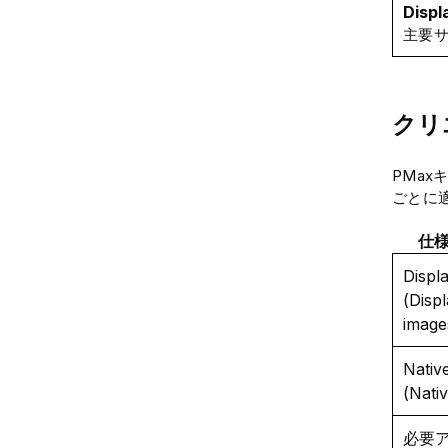
Displ
主要
クリ
PMa
ごとに
仕様 
Disp
(Disp
image
Nati
(Nati
必要