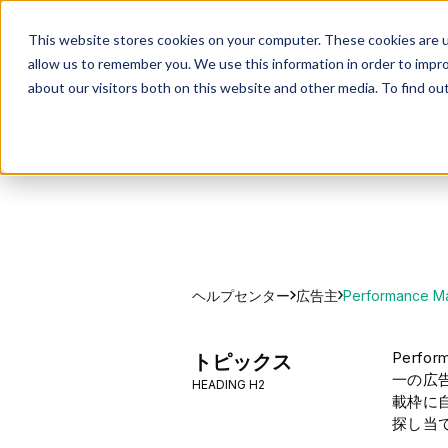
This website stores cookies on your computer. These cookies are u
allow us to remember you. We use this information in order to impr
about our visitors both on this website and other media. To find ou
ブロックチェーン広告ヘルプセンタ
Performanc
ヘルプセンター
Performanc
広告主
Perf
トピックス
一の広告
HEADING H2
載枠に
探し当