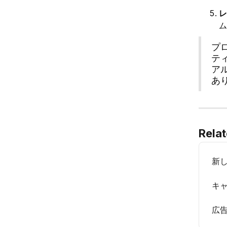
レ
ム
プ
テ
ア
あ
Relat
新
キ
広