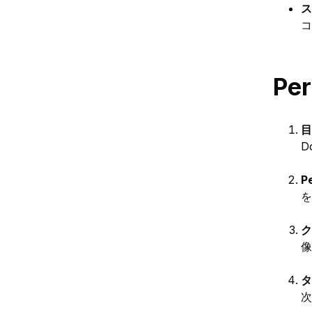
ス
コ
Pe
目
D
P
を
ク
像
タ
次