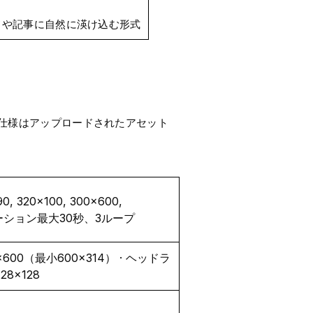
ドや記事に自然に渶け込む形式
の仕様はアップロードされたアセット
0, 320×100, 300×600,
· アニメーション最大30秒、3ループ
00×600（最小600×314） · ヘッドラ
8×128