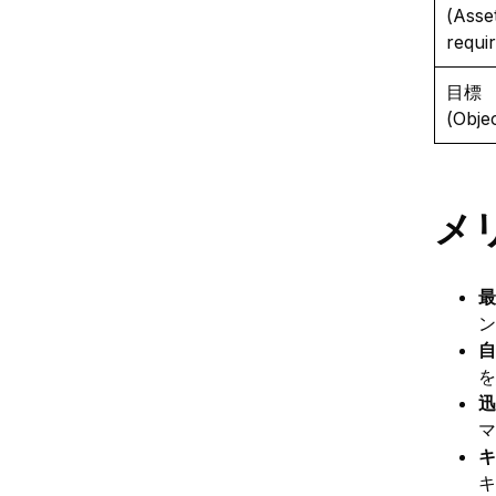
(Asse
requi
目標
(Objec
メ
最
ン
自
を
迅
マ
キ
キ