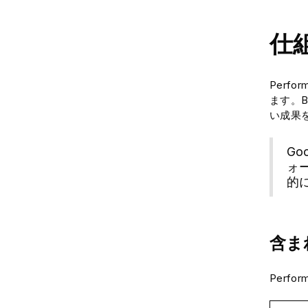
仕
Perf
ます。B
い成果
G
ォ
的
含ま
Perf