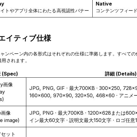
ay
Native
サイトやアプリ全体にわたる高視認性バナー
コンテンツフィー
エイティブ仕様
xキャンペーン内の各形式はそれぞれの仕様に準拠します。すべて
適用されます。
(Spec)
詳細 (Details)
lay画像
JPG, PNG, GIF · 最大700KB · 300×250, 728×9
lay
160×600, 970×90, 320×50, 468×60 
s)
ve画像
JPG, PNG · 最大700KB · 1200×628または6
ve image)
イン最大60文字 · 説明文最大150文字 · ロゴ任意12
アセット