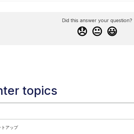
Did this answer your question?
😞
😐
😃
ter topics
ットアップ
Adsとは