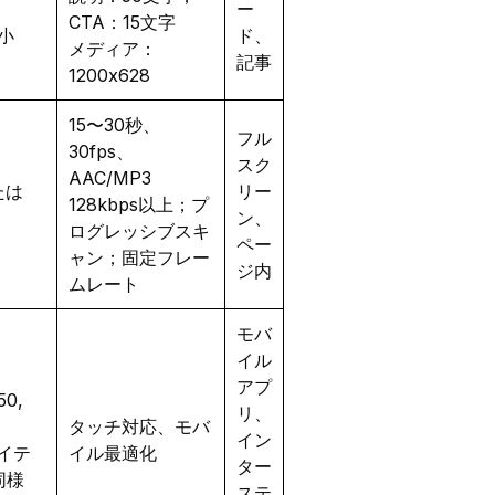
ー
CTA：15文字
最小
ド、
メディア：
記事
1200x628
15〜30秒、
フル
30fps、
スク
AAC/MP3
たは
リー
128kbps以上；プ
ン、
ログレッシブスキ
ペー
ャン；固定フレー
ジ内
ムレート
モバ
イル
アプ
0,
リ、
タッチ対応、モバ
イン
ネイテ
イル最適化
ター
同様
ステ