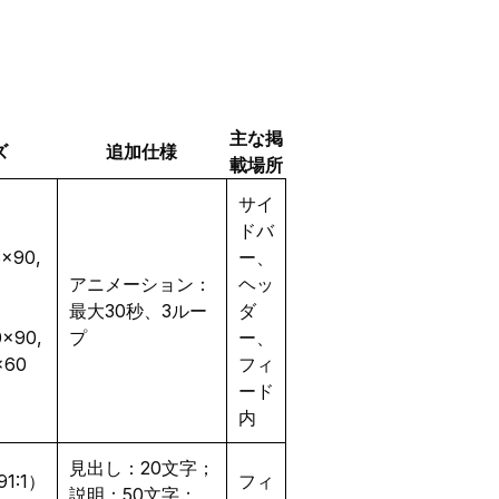
主な掲
ズ
追加仕様
載場所
サイ
ドバ
8×90,
ー、
アニメーション：
ヘッ
最大30秒、3ルー
ダ
0×90,
プ
ー、
×60
フィ
ード
内
見出し：20文字；
91:1）
フィ
説明：50文字；