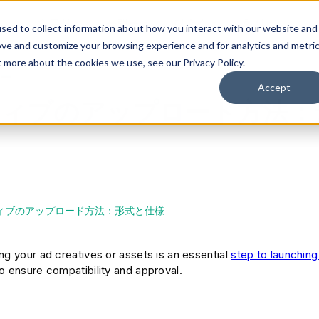
솔루션
플랫폼
리소스
회사
sed to collect information about how you interact with our website and
ove and customize your browsing experience and for analytics and metri
t more about the cookies we use, see our Privacy Policy.
ー
Accept
ティブのアップロード方法：
ィブのアップロード方法：形式と仕様
ng your ad creatives or assets is an essential
step to launchin
o ensure compatibility and approval.