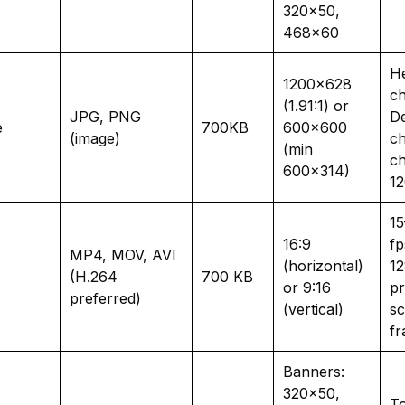
320×50,
468×60
He
1200×628
ch
(1.91:1) or
JPG, PNG
De
e
700KB
600×600
(image)
ch
(min
ch
600×314)
1
15
16:9
f
MP4, MOV, AVI
(horizontal)
12
(H.264
700 KB
or 9:16
pr
preferred)
(vertical)
sc
fr
Banners:
320×50,
To