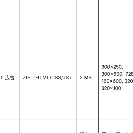
300×250,
300×600, 72
L5 広告
ZIP（HTML/CSS/JS）
2 MB
160×600, 320
320×100