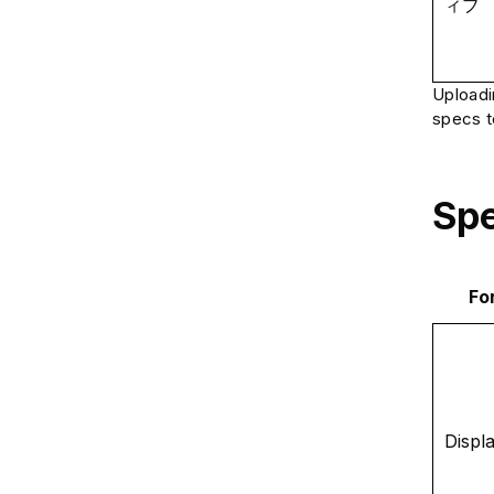
ィブ
Uploadi
specs t
Spe
Fo
Displ