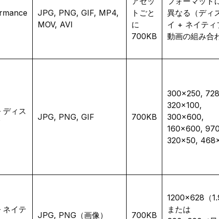
アセッ
フォーマット
ormance
JPG, PNG, GIF, MP4,
トごと
異なる（ディ
MOV, AVI
に
イ + ネイティ
700KB
動画の組み合
300×250, 72
320×100,
 – ディス
JPG, PNG, GIF
700KB
300×600,
イ
160×600, 97
320×50, 468
1200×628（1.
 – ネイテ
または
JPG, PNG（画像）
700KB