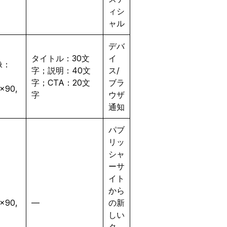
ィシ
ャル
デバ
タイトル：30文
イ
像：
字；説明：40文
ス/
字；CTA：20文
ブラ
×90,
字
ウザ
通知
パブ
リッ
シャ
ーサ
イト
から
×90,
—
の新
しい
タ