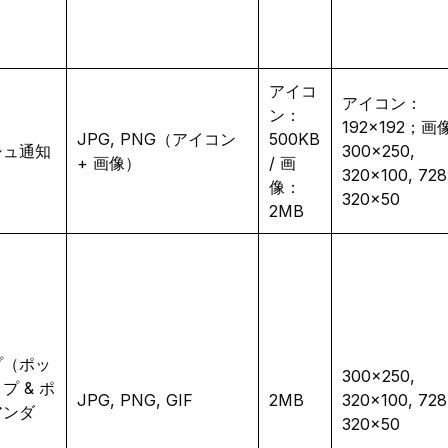
アイコ
アイコン：
ン：
192×192；画
JPG, PNG（アイコン
500KB
シュ通知
300×250,
+ 画像）
/ 画
320×100, 728
像：
320×50
2MB
プ（ポッ
300×250,
プ & ポ
JPG, PNG, GIF
2MB
320×100, 728
アンダ
320×50