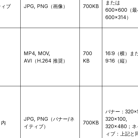
または
ティブ
JPG, PNG（画像）
700KB
600×600（
600×314）
MP4, MOV,
700
16:9（横）ま
AVI（H.264 推奨）
KB
9:16（縦）
バナー：320×5
JPG, PNG（バナー/ネ
320×100,
リ内
700KB
イティブ）
320×480；
ィブ：上記と