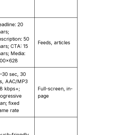
adline: 20
ars;
scription: 50
Feeds, articles
ars; CTA: 15
ars; Media:
200x628
–30 sec, 30
ps, AAC/MP3
8 kbps+;
Full-screen, in-
ogressive
page
an; fixed
ame rate
uch-friendly,