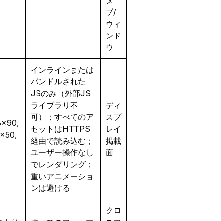
ブ/
ウィ
ンド
ウ
インラインまたは
バンドルされた
JSのみ（外部JS
ライブラリ不
ディ
可）；すべてのア
スプ
8×90,
セットはHTTPS
レイ
×50,
経由で読み込む；
掲載
ユーザー操作なし
面
でレンダリング；
重いアニメーショ
ンは避ける
クロ