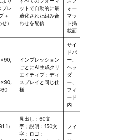
により
すべてのフォーマ
スフ
スプレ
ットで自動的に最
ォー
ブ +
適化された組み合
マッ
わせ）
わせを配信
ト掲
載面
サイ
ドバ
8×90,
インプレッション
ー、
ごとにAI生成クリ
ヘッ
エイティブ；ディ
ダ
0×90,
スプレイと同じ仕
ー、
×60
様
フィ
ード
内
見出し：60文
91:1）
字；説明：150文
フィ
字；ロゴ：
ー