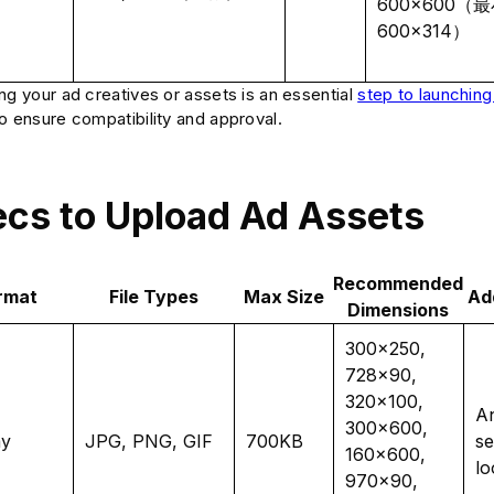
600×600（
600×314）
ng your ad creatives or assets is an essential
step to launchin
o ensure compatibility and approval.
cs to Upload Ad Assets
Recommended
rmat
File Types
Max Size
Ad
Dimensions
300×250,
728×90,
320×100,
An
300×600,
ay
JPG, PNG, GIF
700KB
se
160×600,
lo
970×90,