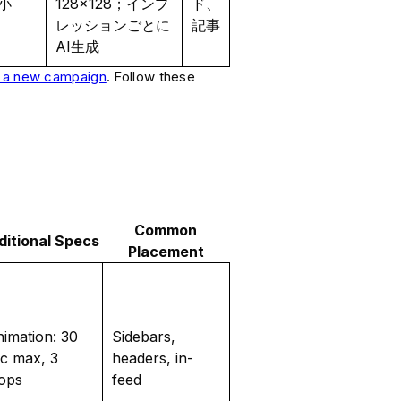
最小
128×128；インプ
ド、
レッションごとに
記事
AI生成
g a new campaign
. Follow these
Common
ditional Specs
Placement
imation: 30
Sidebars,
c max, 3
headers, in-
ops
feed