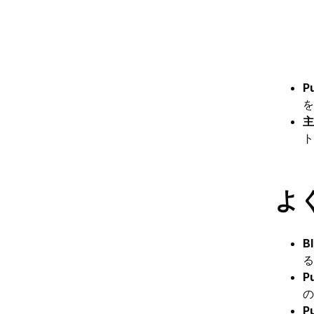
P
を
主
ト
よ
B
る
P
の
P