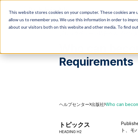
This website stores cookies on your computer. These cookies are u
allow us to remember you. We use this information in order to impr
about our visitors both on this website and other media. To find ou
ブロックチェーン広告ヘルプセンタ
Who can become
Requirements
ヘルプセンター
Who can become 
出版社
Publ
トピックス
ト、モ
HEADING H2