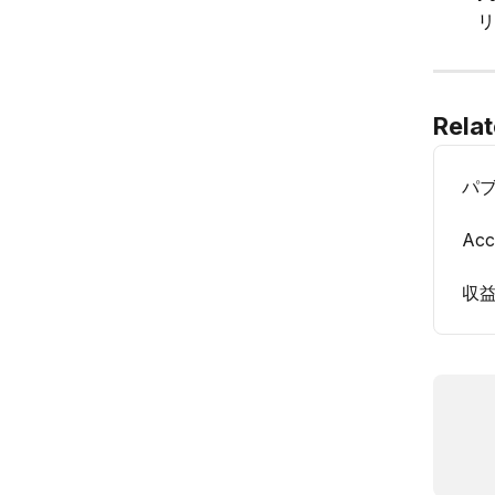
リ
Relat
パ
Acc
収