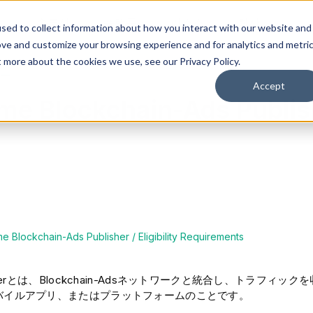
솔루션
플랫폼
리소스
회사
sed to collect information about how you interact with our website and
ove and customize your browsing experience and for analytics and metri
t more about the cookies we use, see our Privacy Policy.
ー
Accept
 Blockchain-Ads Publisher
Blockchain-Ads Publisher / Eligibility Requirements
isherとは、Blockchain-Adsネットワークと統合し、トラフィ
バイルアプリ、またはプラットフォームのことです。