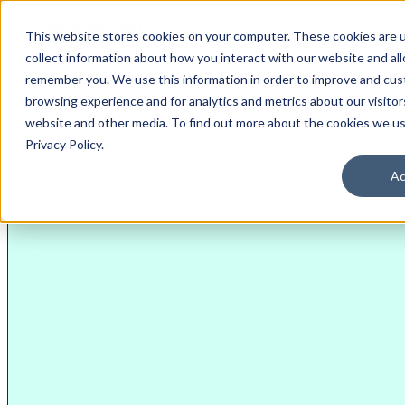
This website stores cookies on your computer. These cookies are 
collect information about how you interact with our website and al
remember you. We use this information in order to improve and cus
ブロックチェーン広告ヘルプセンター
browsing experience and for analytics and metrics about our visitor
紹介プログラムに参加する
トピックス
website and other media. To find out more about the cookies we us
Privacy Policy.
Ac
ヘルプセンター
紹介プログラムに参加する
広告主
紹介プログラムでリーチを最大化してください。参加方法や
紹介リンクを共有する方法については、こちらの動画をご覧
ください。