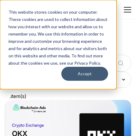
This website stores cookies on your computer.
These cookies are used to collect information about
how you interact with our website and allow us to
remember you. We use this information in order to
ケーススタディ
improve and customize your browsing experience
and for analytics and metrics about our visitors both
成功しているお客様のストーリーを聞く
on this website and other media. To find out more
about the cookies we use, see our Privacy Policy.
Accept
.
item(s)