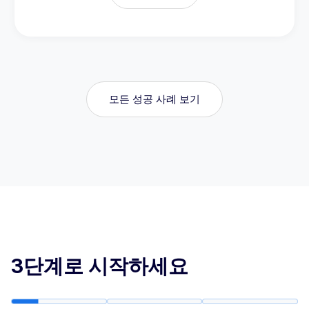
모든 성공 사례 보기
3단계로 시작하세요