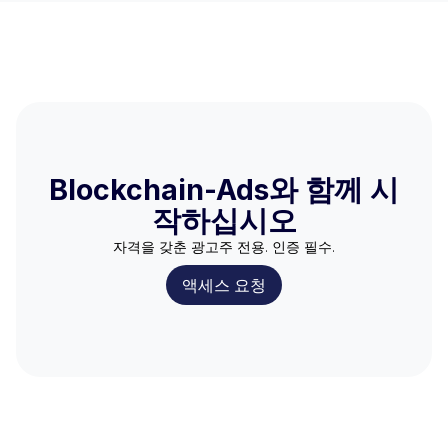
Blockchain-Ads와 함께 시
작하십시오
자격을 갖춘 광고주 전용. 인증 필수.
액세스 요청