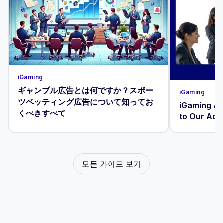
iGaming
ギャンブル広告とは何ですか？スポー
iGaming
ツベッティング広告について知ってお
iGaming A
くべきすべて
to Our Adv
모든 가이드 보기