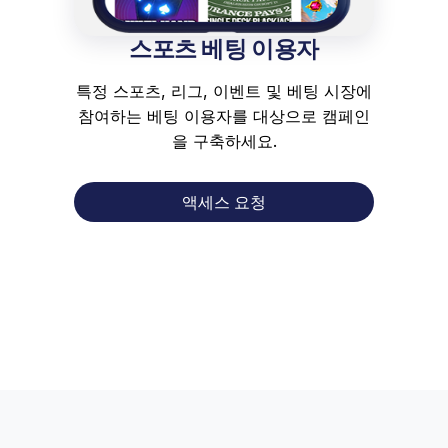
스포츠 베팅 이용자
특정 스포츠, 리그, 이벤트 및 베팅 시장에
참여하는 베팅 이용자를 대상으로 캠페인
을 구축하세요.
액세스 요청