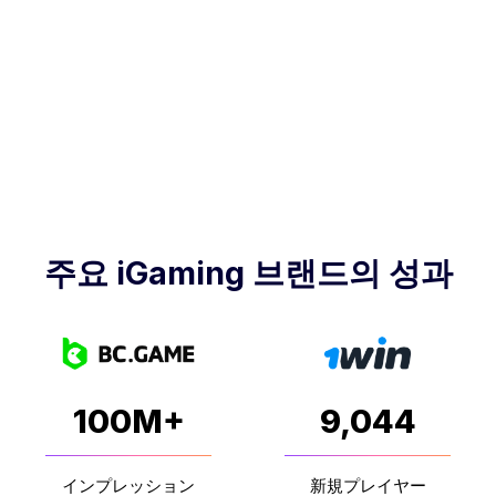
주요 iGaming 브랜드의 성과
100M+
9,044
インプレッション
新規プレイヤー