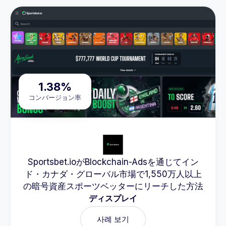
1.38%
コンバージョン率
Sportsbet.ioがBlockchain-Adsを通じてイン
ド・カナダ・グローバル市場で1,550万人以上
の暗号資産スポーツベッターにリーチした方法
ディスプレイ
사례 보기