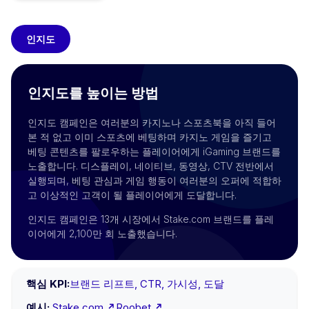
인지도
인지도를 높이는 방법
인지도 캠페인은 여러분의 카지노나 스포츠북을 아직 들어
본 적 없고 이미 스포츠에 베팅하며 카지노 게임을 즐기고
베팅 콘텐츠를 팔로우하는 플레이어에게 iGaming 브랜드를
노출합니다. 디스플레이, 네이티브, 동영상, CTV 전반에서
실행되며, 베팅 관심과 게임 행동이 여러분의 오퍼에 적합하
고 이상적인 고객이 될 플레이어에게 도달합니다.
인지도 캠페인은 13개 시장에서 Stake.com 브랜드를 플레
이어에게 2,100만 회 노출했습니다.
핵심 KPI:
브랜드 리프트, CTR, 가시성, 도달
예시:
Stake.com
Roobet