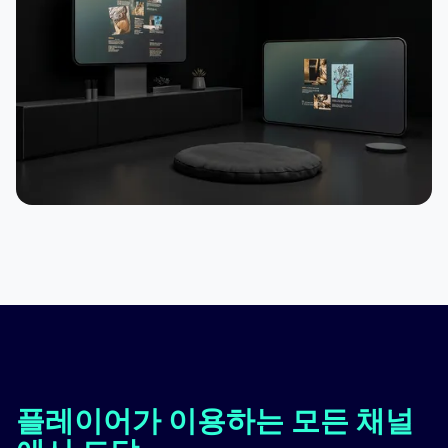
플레이어가 이용하는 모든 채널