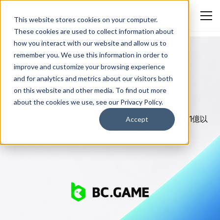
This website stores cookies on your computer.
These cookies are used to collect information about
how you interact with our website and allow us to
remember you. We use this information in order to
improve and customize your browsing experience
and for analytics and metrics about our visitors both
仮想通貨カジノ
on this website and other media. To find out more
BC.Game
about the cookies we use, see our Privacy Policy.
BC.GameがBlockchain-Adsと共に195以上の市場で1億以
Accept
上のインプレッションを実現した方法