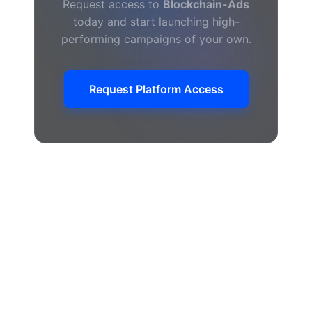
Request access to
Blockchain-Ads
today and start launching high-
performing campaigns of your own.
Request Platform Access