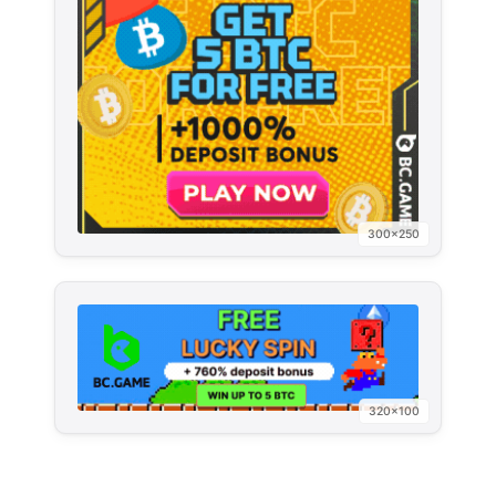
300×250
320×100