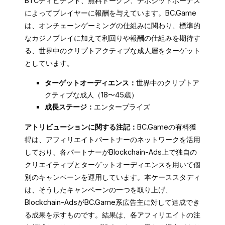
BTCディビデンド、無料トークン、デポジットボーナス
によってプレイヤーに報酬を与えています。BC.Game
は、オンチェーンゲーミングの仕組みに関わり、標準的
なカジノプレイに加えて利回りや報酬の仕組みを期待す
る、世界中のクリプトアクティブな成人層をターゲット
としています。
ターゲットオーディエンス：
世界中のクリプトア
クティブな成人（18〜45歳）
成長ステージ：
エンタープライズ
アトリビューションに関する注記：
BC.Gameの有料獲
得は、アフィリエイトパートナーのネットワークを活用
しており、各パートナーがBlockchain-Ads上で独自の
クリエイティブとターゲットオーディエンスを用いて個
別のキャンペーンを運用しています。本ケーススタディ
は、そうしたキャンペーンの一つを取り上げ、
Blockchain-AdsがBC.Game系広告主に対して達成でき
る成果を示すものです。結果は、各アフィリエイトの注