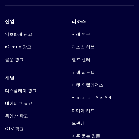
산업
리소스
암호화폐 광고
사례 연구
iGaming 광고
리소스 허브
금융 광고
헬프 센터
고객 피드백
채널
마켓 인텔리전스
디스플레이 광고
Blockchain-Ads API
네이티브 광고
미디어 키트
동영상 광고
브랜딩
CTV 광고
자주 묻는 질문