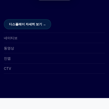
디스플레이 자세히 보기 →
네이티브
동영상
인앱
CTV