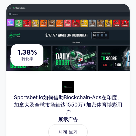
1.38%
转化率
Sportsbet.io如何借助Blockchain-Ads在印度、
加拿大及全球市场触达1550万+加密体育博彩用
户
展示广告
사례 보기