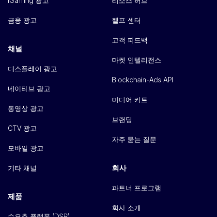
iGaming 광고
리소스 허브
금융 광고
헬프 센터
고객 피드백
채널
마켓 인텔리전스
디스플레이 광고
Blockchain-Ads API
네이티브 광고
미디어 키트
동영상 광고
브랜딩
CTV 광고
자주 묻는 질문
모바일 광고
회사
기타 채널
파트너 프로그램
제품
회사 소개
수요측 플랫폼 (DSP)