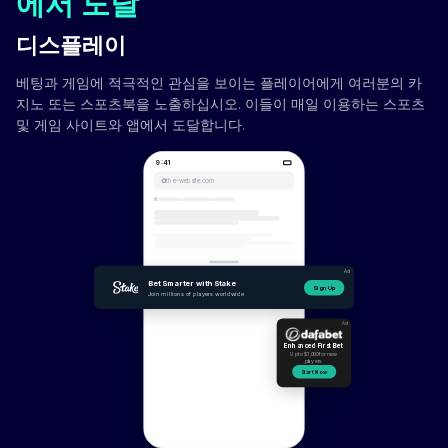
에서 도달
디스플레이
베팅과 게임에 적극적인 관심을 보이는 플레이어에게 여러분의 카
지노 또는 스포츠북을 노출하십시오. 이들이 매일 이용하는 스포츠
및 게임 사이트와 앱에서 도달합니다.
9:41
the-website.com
≡
Ad
Bet Smarter with Stake
Sign Up
Join millions of players worldwide
Ad
Enhanced First Bet
Up to $1,000 for new
players
Start Now