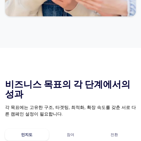
비즈니스 목표의 각 단계에서의
성과
각 목표에는 고유한 구조, 타겟팅, 최적화, 확장 속도를 갖춘 서로 다
른 캠페인 설정이 필요합니다.
인지도
참여
전환