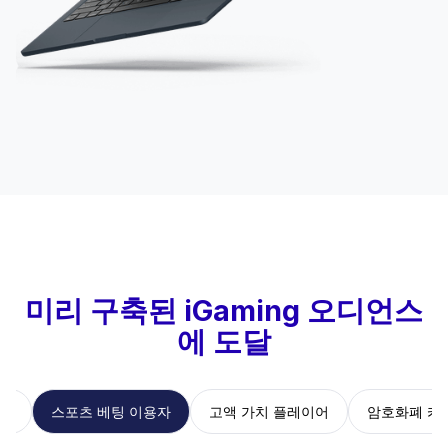
미리 구축된 iGaming 오디언스
에 도달
이어
스포츠 베팅 이용자
고액 가치 플레이어
암호화폐 카