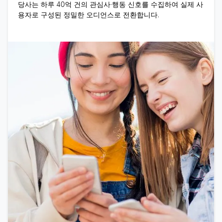
당사는 하루 40억 건의 관심사·행동 신호를 수집하여 실제 사
용자로 구성된 정밀한 오디언스로 전환합니다.