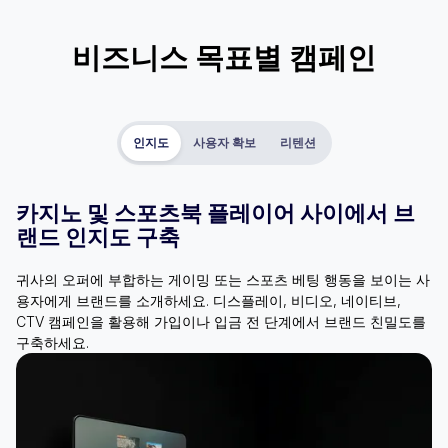
비즈니스 목표별 캠페인
인지도
사용자 확보
리텐션
카지노 및 스포츠북 플레이어 사이에서 브
랜드 인지도 구축
귀사의 오퍼에 부합하는 게이밍 또는 스포츠 베팅 행동을 보이는 사
용자에게 브랜드를 소개하세요. 디스플레이, 비디오, 네이티브,
CTV 캠페인을 활용해 가입이나 입금 전 단계에서 브랜드 친밀도를
구축하세요.