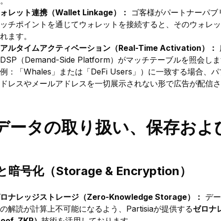
。
ォレット連携（Wallet Linkage）：
ゴ客様がパートナーパブリッ
ッチポイントを通じてウォレットを接続すると、そのウォレッ
れます。
アルタイムアクティベーション（Real-Time Activation）：
DSP（Demand-Side Platform）がマッチテーブルを
例：「Whales」または「DeFi Users」）に一致する場
ドレスやメールアドレスを一切展示されない形で広告が配信さ
. データの取り扱い、保存およ
暗号化（Storage & Encryption）
ロナレッジストレージ（Zero-Knowledge Storage）：
デー
の解読が計算上不可能になるよう、Partisiaが提供する
ゼロナレ
roof, ZKP）
技術を活用しております。