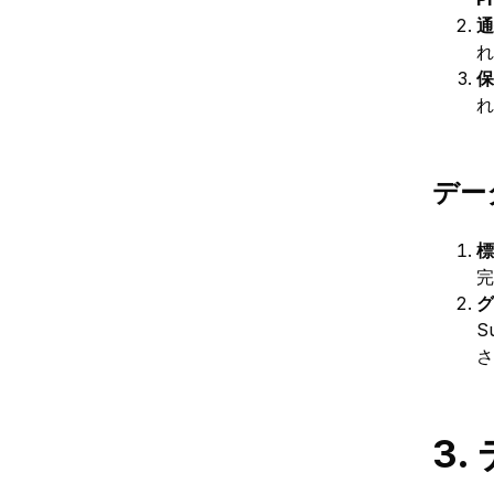
通
れ
保
れ
デー
標
完
グ
S
さ
3