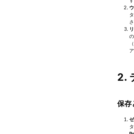
す
ウ
タ
さ
リ
の
（
ア
2
保存と
ゼ
タ
P