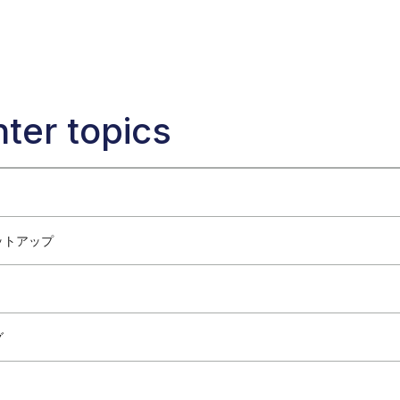
ter topics
ットアップ
Adsとは
n-Adsが対応する業界
ントの作成方法
in-Adsへのアクセス：資格要件のガイド
の入金
グ
ャンペーンを開始する方法
Ads vs. 競合他社
アカウントの管理方法
目標の選択
グ機能完全ガイド
イックスタートチェックリスト