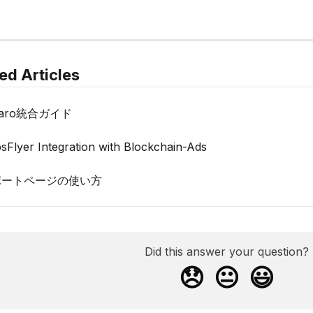
ed Articles
itaro統合ガイド
sFlyer Integration with Blockchain-Ads
ポートページの使い方
Did this answer your question?
😞
😐
😃