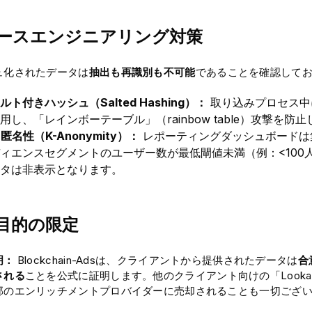
ースエンジニアリング対策
ュ化されたデータは
抽出も再識別も不可能
であることを確認して
ルト付きハッシュ（Salted Hashing）：
取り込みプロセス中
用し、「レインボーテーブル」（rainbow table）攻撃を防
-匿名性（K-Anonymity）：
レポーティングダッシュボードは
ィエンスセグメントのユーザー数が最低閘値未満（例：<100
タは非表示となります。
目的の限定
明：
Blockchain-Adsは、クライアントから提供されたデータは
合
される
ことを公式に証明します。他のクライアント向けの「Looka
部のエンリッチメントプロバイダーに売却されることも一切ござ