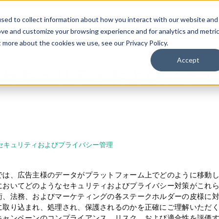
솔루션
플랫폼
리소스
회사
sed to collect information about how you interact with our website and
ove and customize your browsing experience and for analytics and metri
t more about the cookies we use, see our Privacy Policy.
ー
Accept
、セキュリティおよびプライ
セキュリティおよびプライバシー管理
では、広告主様のデータがプラットフォーム上でどのように移動
においてどのようなセキュリティおよびプライバシー対策がこれ
術、法務、およびマーケティングの各ステークホルダーの皮様に
に取り込まれ、処理され、保護されるのかを正確にご理解いただ
キャンペーンのコンプライアンス、リスク、および適合性を評価