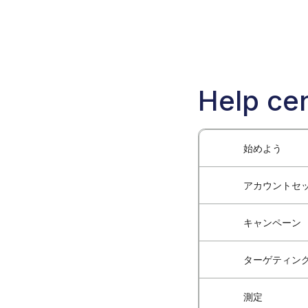
Help cen
始めよう
アカウントセ
Blockchain-
Blockchai
キャンペーン
広告主アカウ
Blockcha
アカウントへ
ターゲティン
新しい広告キ
Blockchain-
複数ユーザー
キャンペーン
測定
ターゲティン
広告主向けク