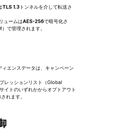
は
TLS 1.3
トンネルを介して転送さ
リュームは
AES-256
で暗号化さ
M）で管理されます。
ディエンスデータは、キャンペーン
レッションリスト（Global
トナーサイトのいずれかからオプトアウト
除されます。
御