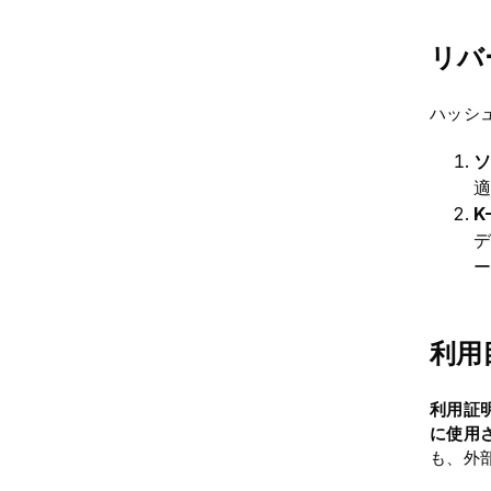
リバ
ハッシ
ソ
適
K
デ
ー
利用
利用証
に使用
も、外