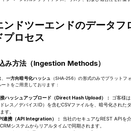
. エンドツーエンドのデータ
ドプロセス
み方法（Ingestion Methods）
は、
一方向暗号化ハッシュ
（SHA-256）の形式のみでプラット
ルートをご用意しております：
接ハッシュアップロード（Direct Hash Upload）：
ゴ客様は
ドレス／デバイスID）を含むCSVファイルを、暗号化された
ます。
PI連携（API Integration）：
当社のセキュアなREST API
CRMシステムからリアルタイムで同期されます。