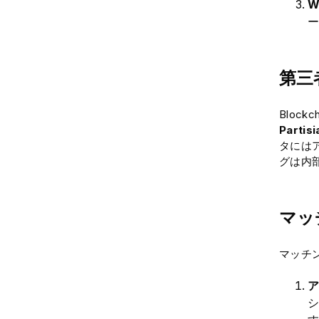
W
ー
第三
Bloc
Partisi
タには
グは内部
マッ
マッチ
ア
シ