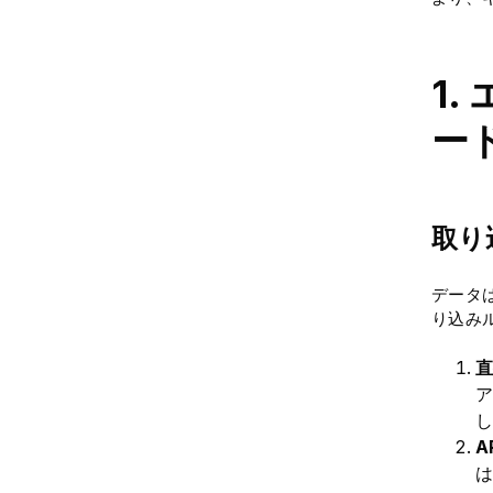
1
ー
取り込
データ
り込み
直
ア
し
A
は