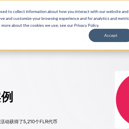
솔루션
플랫폼
리소스
회사
sed to collect information about how you interact with our website and
ove and customize your browsing experience and for analytics and metri
t more about the cookies we use, see our Privacy Policy.
Accept
案例
b3活动获得了5,210个FLR代币