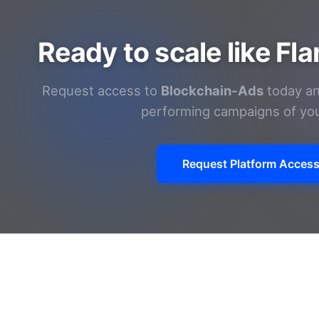
Ready to scale like Fl
Request access to
Blockchain-Ads
today an
performing campaigns of yo
Request Platform Acces