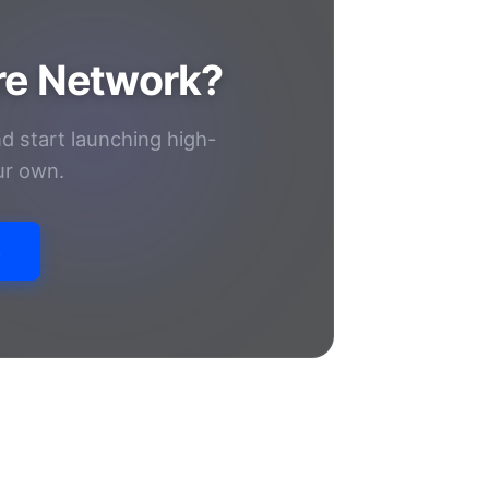
are Network?
d start launching high-
ur own.
s