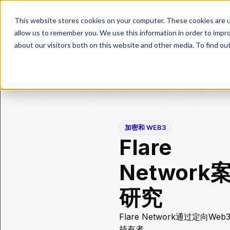
This website stores cookies on your computer. These cookies are u
allow us to remember you. We use this information in order to impr
about our visitors both on this website and other media. To find ou
加密和 WEB3
Flare
Network
研究
Flare Network通过定向We
持有者。