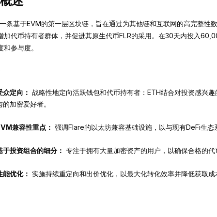
概述
re是一条基于EVM的第一层区块链，旨在通过为其他链和互联网的高完整
增加代币持有者群体，并促进其原生代币FLR的采用。在30天内投入60,00
度和参与度。
受众定向：
战略性地定向活跃钱包和代币持有者：ETH结合对投资感兴趣的
与的加密爱好者。
EVM兼容性重点：
强调Flare的以太坊兼容基础设施，以与现有DeFi生
基于投资组合的细分：
专注于拥有大量加密资产的用户，以确保合格的代
性能优化：
实施持续重定向和出价优化，以最大化转化效率并降低获取成