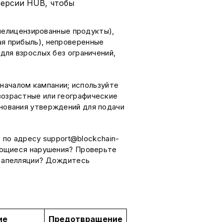
версии HUB, чтобы
 нелицензированные продукты),
я прибыль), непроверенные
для взрослых без ограничений,
началом кампании; используйте
возрастные или географические
нования утверждений для подачи
по адресу support@blockchain-
ряющиеся нарушения? Проверьте
и апелляции? Дождитесь
ие
Предотвращение