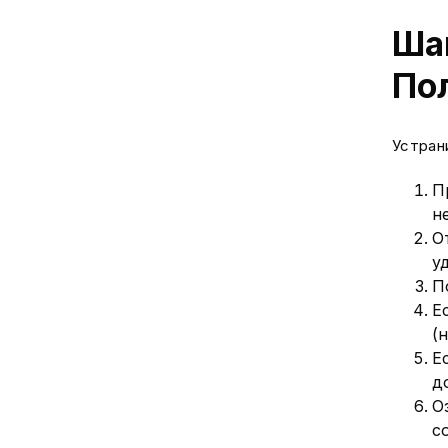
Ша
По
Устран
П
н
О
у
П
Е
(
Е
д
О
с