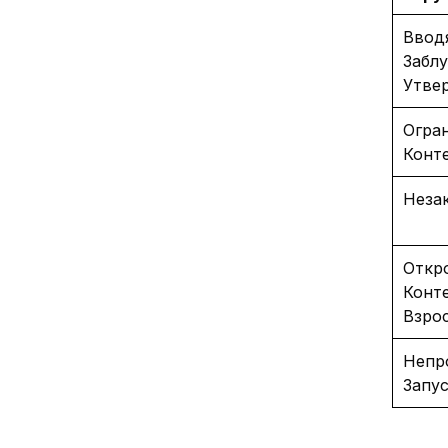
Ввод
Забл
Утве
Огра
Конт
Неза
Откр
Конт
Взро
Непр
Запу