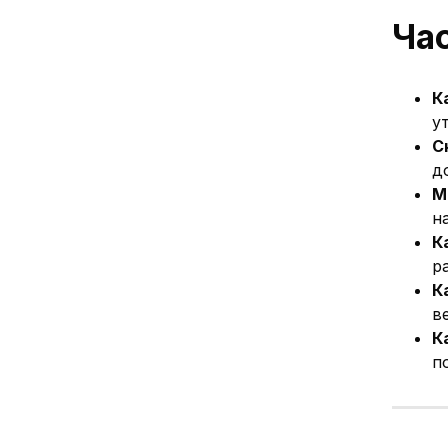
Ча
К
у
С
д
М
н
К
р
К
в
К
п