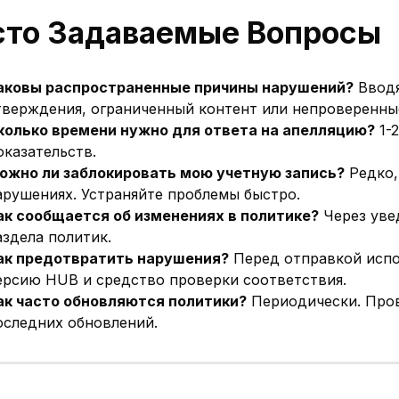
сто Задаваемые Вопросы
аковы распространенные причины нарушений?
Вводя
тверждения, ограниченный контент или непроверенны
колько времени нужно для ответа на апелляцию?
1-2
оказательств.
ожно ли заблокировать мою учетную запись?
Редко,
арушениях. Устраняйте проблемы быстро.
ак сообщается об изменениях в политике?
Через уве
аздела политик.
ак предотвратить нарушения?
Перед отправкой испо
ерсию HUB и средство проверки соответствия.
ак часто обновляются политики?
Периодически. Пров
оследних обновлений.