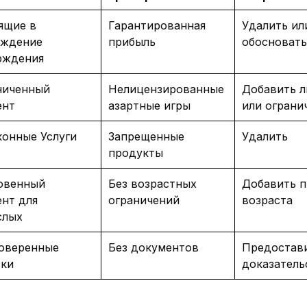
ящие в
Гарантированная
Удалить ил
уждение
прибыль
обосновать
рждения
ниченный
Нелицензированные
Добавить 
ент
азартные игры
или ограни
конные Услуги
Запрещенные
Удалить
продукты
овенный
Без возрастных
Добавить п
ент для
ограничений
возраста
слых
оверенные
Без документов
Предостав
ски
доказатель