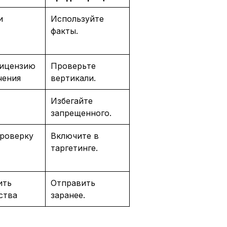
и
Используйте
факты.
лицензию
Проверьте
чения
вертикали.
Избегайте
запрещенного.
роверку
Включите в
таргетинге.
ить
Отправить
ства
заранее.