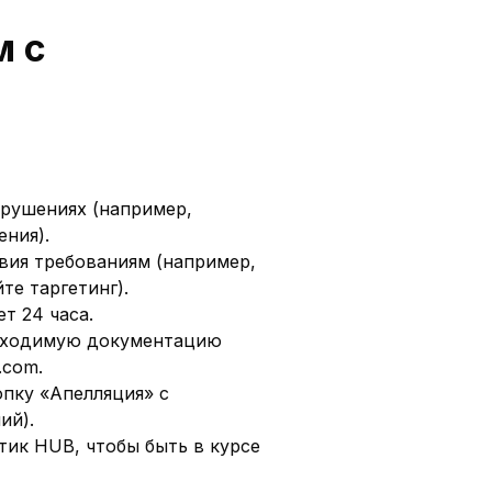
м с
рушениях (например,
ния).
вия требованиям (например,
те таргетинг).
т 24 часа.
обходимую документацию
.com.
опку «Апелляция» с
ий).
тик HUB, чтобы быть в курсе