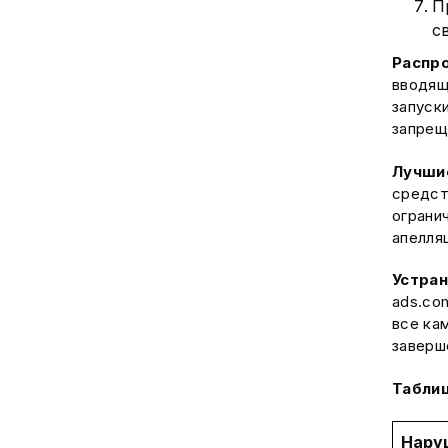
П
с
Распр
вводящ
запуск
запрещ
Лучши
средст
ограни
апелля
Устран
ads.co
все ка
заверш
Таблиц
Нару