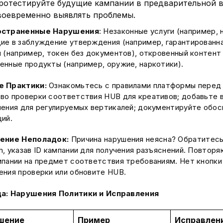
ротестируйте будущие кампании в предварительной 
воевременно выявлять проблемы.
остраненные Нарушения
: Незаконные услуги (например,
ие в заблуждение утверждения (например, гарантированна
и (например, токен без документов), откровенный контент 
енные продукты (например, оружие, наркотики).
е Практики:
Ознакомьтесь с правилами платформы перед 
во проверки соответствия HUB для креативов; добавьте 
чения для регулируемых вертикалей; документируйте обос
ций.
ение Неполадок:
Причина нарушения неясна? Обратитесь 
m, указав ID кампании для получения разъяснений. Повто
мпании на предмет соответствия требованиям. Нет кнопк
ения проверки или обновите HUB.
а: Нарушения Политики и Исправления
шение
Пример
Исправлен