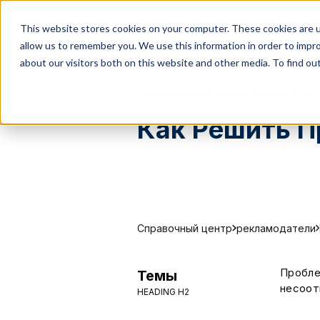
}
This website stores cookies on your computer. These cookies are u
Реш
allow us to remember you. We use this information in order to impr
about our visitors both on this website and other media. To find ou
Справочный центр Blockchain
Как Решить 
Справочный центр
рекламодатели
Пробле
Темы
несоот
HEADING H2