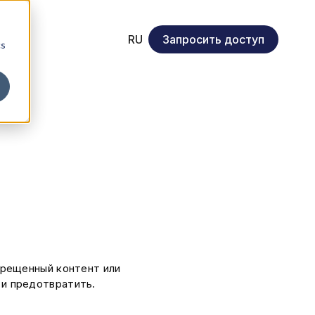
RU
Запросить доступ
cs
прещенный контент или
 и предотвратить.