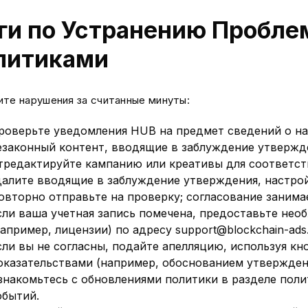
ги по Устранению Пробле
литиками
ите нарушения за считанные минуты:
роверьте уведомления HUB на предмет сведений о на
езаконный контент, вводящие в заблуждение утвержде
тредактируйте кампанию или креативы для соответст
далите вводящие в заблуждение утверждения, настрой
овторно отправьте на проверку; согласование занимае
сли ваша учетная запись помечена, предоставьте не
например, лицензии) по адресу support@blockchain-ads
сли вы не согласны, подайте апелляцию, используя кн
оказательствами (например, обоснованием утвержден
знакомьтесь с обновлениями политики в разделе поли
обытий.