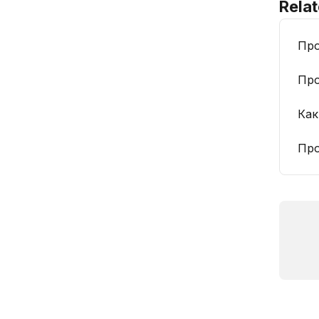
Relat
Про
Про
Как
Про