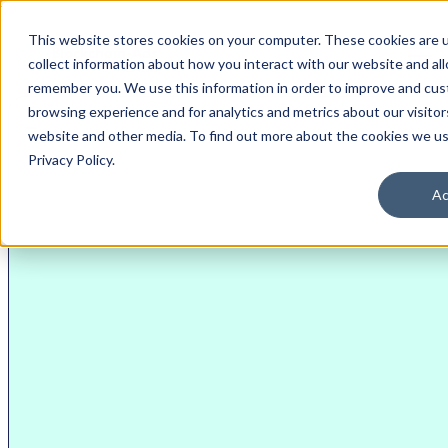
}
This website stores cookies on your computer. These cookies are 
collect information about how you interact with our website and al
remember you. We use this information in order to improve and cus
browsing experience and for analytics and metrics about our visitor
Справочный центр Blockchain-Ads
Темы
website and other media. To find out more about the cookies we us
Что такое партнёрская
Privacy Policy.
программа Blockchain-Ads?
Ac
Справочный центр
Партнеры
Что такое партнёрская программа Blockchain-Ads?
Обзор:
Реферальная программа, в которой агентства и
консультанты получают стальный доход, привлекая
новых клиентов или помогая им перейти с других