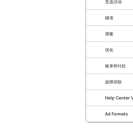
竞选活动
如何创建广告
如何访问Block
为您的账户注
瞄准
如何启动新的
Blockchain-
如何管理多用
选择广告活动
测量
受众精准定向
广告商快速入
在账户之间切
如何选择广告
预构建受众：
优化
安装 Blockcha
账户安全最佳
广告素材上传
预建受众群体 -
如何设置转化
如何重新激活
账单和付款
广告系列优化
如何设置广告
创建自定义受
手动安装像素
客户账户管理
了解营销漏斗
如何编辑活跃
故障排除
预付余额管理
重定向策略
谷歌标签管理
Blockchain
测试多个受众
暂停或归档广
申请发票和收
地理位置和设
Help Center V
广告不批准与
服务器到服务
收集并使用数
批量活动管理
查看付款记录
特定行业定位
账单和付款问
如何连接谷歌
Ad Formats
如何创建您的
基于事件的优
如何对您的广告
账单管理最佳
定位建议和最
如何解决政策
连接 Blockchain
如何添加支付
面向热用户的
如何扩大成功
Performanc
账单和付款常
定向常见问题