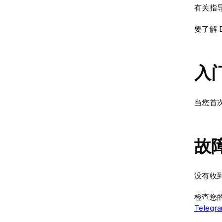
有关指
要了解 B
入
当您首
故
没有收
检查您的
Telegr