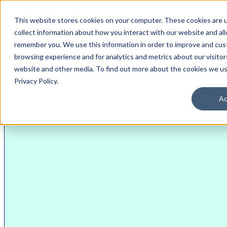
This website stores cookies on your computer. These cookies are 
collect information about how you interact with our website and al
remember you. We use this information in order to improve and cus
区块链广告帮助中心
browsing experience and for analytics and metrics about our visitor
广告投放政策
话题
website and other media. To find out more about the cookies we us
Privacy Policy.
Ac
帮助中心
广告投放政策
广告商
我们的政策确保广告活动在 Blockchain-Ads 网络上安全、合
法、高效运行。这些政策旨在保护广告主、媒体发布商和用户
的利益,同时为创新营销活动保留灵活空间。
根据
Blockchain-Ads 合规官的判断,可能需要您提供相关文
件。
如有任何疑问,请联系:
contact@blockchain-ads.com