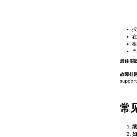
按
在
根
当
最佳实
故障排
suppor
常
绩
如