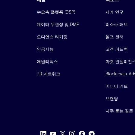
수요측 플랫폼 (DSP)
사례 연구
데이터 무결성 및 DMP
리소스 허브
오디언스 타기팅
헬프 센터
인공지능
고객 피드백
애널리틱스
마켓 인텔리전
PR 네트워크
Blockchain-Ad
미디어 키트
브랜딩
자주 묻는 질문