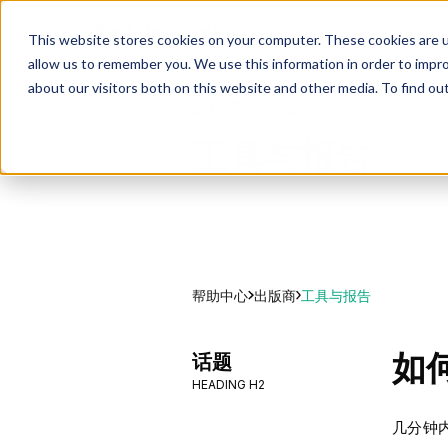
This website stores cookies on your computer. These cookies are u
allow us to remember you. We use this information in order to impr
about our visitors both on this website and other media. To find ou
区块链广告帮助中心
工具与报告
帮助中心
工具与报告
出版商
如
话题
HEADING H2
几分钟