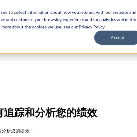
솔루션
플랫폼
리소스
회사
sed to collect information about how you interact with our website and
ove and customize your browsing experience and for analytics and metri
t more about the cookies we use, see our Privacy Policy.
Accept
何追踪和分析您的绩效
内分析您的绩效：