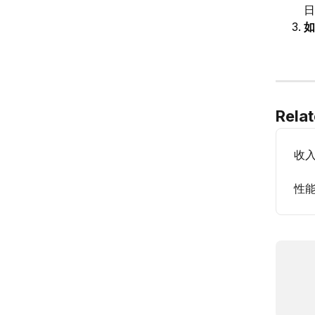
日
如
Relat
收
性