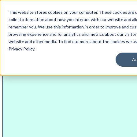
This website stores cookies on your computer. These cookies are 
collect information about how you interact with our website and al
remember you. We use this information in order to improve and cus
区块链广告帮助中心
browsing experience and for analytics and metrics about our visitor
如何连接谷歌分析
话题
website and other media. To find out more about the cookies we us
Privacy Policy.
Ac
帮助中心
如何连接谷歌分析
广告商
通过将谷歌分析（GA）连接到Blockchain-Ads并同步网页浏
览量和UTM参数等指标，来提升您的广告活动跟踪。本指南
帮助您将GA与HUB集成，以进行全面分析。
连接谷歌分析的步骤