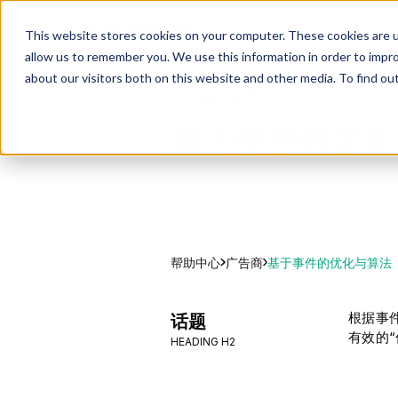
This website stores cookies on your computer. These cookies are u
allow us to remember you. We use this information in order to impr
about our visitors both on this website and other media. To find ou
区块链广告帮助中心
基于事件的优化
帮助中心
基于事件的优化与算法
广告商
根据事
话题
有效的
HEADING H2