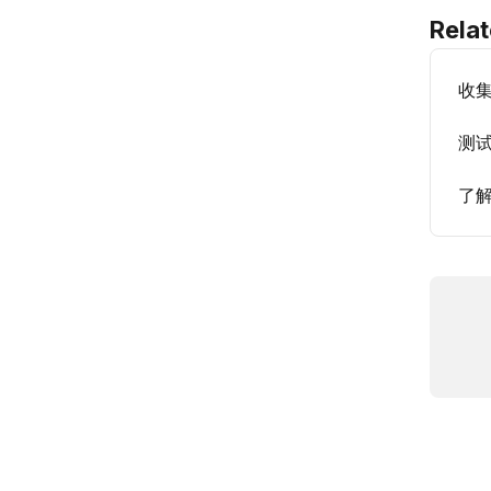
Relat
收
测
了