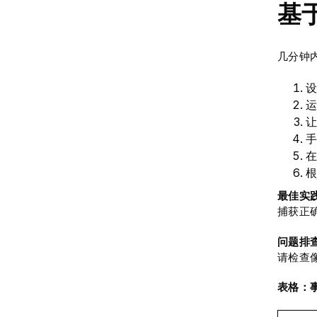
基
几分钟
设
运
让
手
在
根
最佳实
捕获正
问题排
请检查
表格：