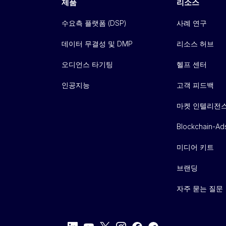
제품
리소스
수요측 플랫폼 (DSP)
사례 연구
데이터 무결성 및 DMP
리소스 허브
오디언스 타기팅
헬프 센터
인공지능
고객 피드백
마켓 인텔리전
Blockchain-Ad
미디어 키트
브랜딩
자주 묻는 질문