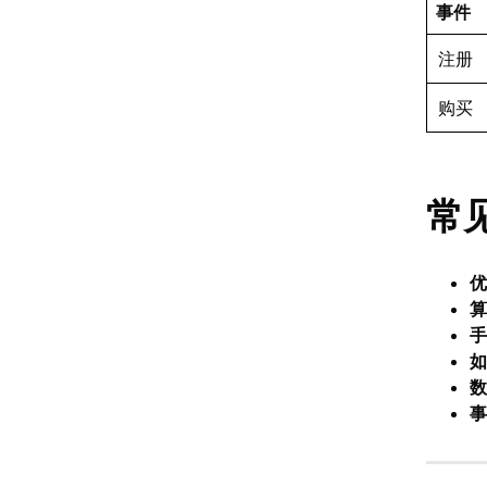
事件
注册
购买
常
优
算
手
如
数
事