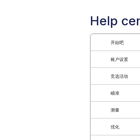
Help cen
开始吧
账户设置
什么是Blockch
Blockchain
竞选活动
如何创建广告
如何访问Block
为您的账户注
瞄准
如何启动新的
Blockchain-
如何管理多用
选择广告活动
测量
受众精准定向
广告商快速入
在账户之间切
如何选择广告
预构建受众：
优化
安装 Blockcha
账户安全最佳
广告素材上传
预建受众群体 -