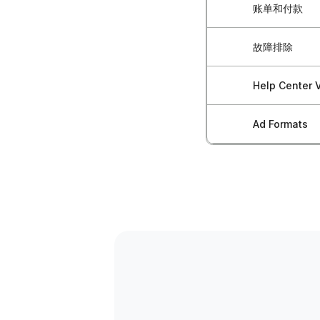
如何设置转化
如何重新激活
账单和付款
广告系列优化
如何设置广告
创建自定义受
手动安装像素
客户账户管理
了解营销漏斗
如何编辑活跃
故障排除
预付余额管理
重定向策略
谷歌标签管理
Blockchain
测试多个受众
暂停或归档广
申请发票和收
地理位置和设
Help Center V
广告不批准与
服务器到服务
收集并使用数
批量活动管理
查看付款记录
特定行业定位
账单和付款问
如何连接谷歌
Ad Formats
如何创建您的
基于事件的优
如何对您的广告
账单管理最佳
定位建议和最
如何解决政策
连接 Blockchain
如何添加支付
面向热用户的
如何扩大成功
Performanc
账单和付款常
定向常见问题
性能问题
使用报告页面
如何设置追踪
Blockchain-
为您的账户注
如何组合高级
账户访问问题
AppsFlyer Int
如何生成报告
Blockchain-
如何通过钱包
如何解决报告
Keitaro 集成
编辑广告活动
使用“基于每日
数据流转、安
如何邀请用户
加入推荐计划