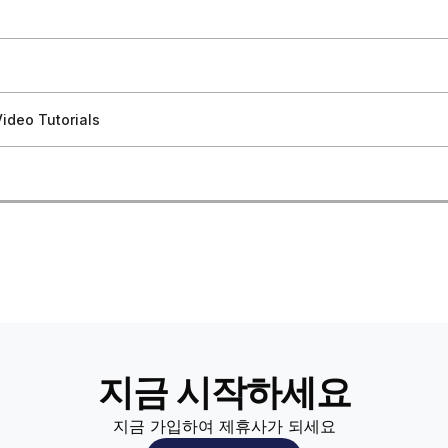
跟踪事件
已关闭的账户
指南
活动时间表和日期
众细分
指南
广告系列
器安装
-Ads 广告商验证
细分
告活动
据
备定位
ideo Tutorials
审核
器安装
据进行优化
题
分析
首个广告系列
化与算法
活动进行 A/B 测试
实践
佳实践
问题
 Analytics
信息
重定向
的广告系列
e Max广告活动
见问题解答
Ads上的CPC
资
定位类型
egration with Blockchain-Ads
Ads 上的 CPM
活动定位加密用户
问题
指南
预算的预测”
全与隐私控制
지금 시작하세요
加入您的账户
지금 가입하여 제휴사가 되세요