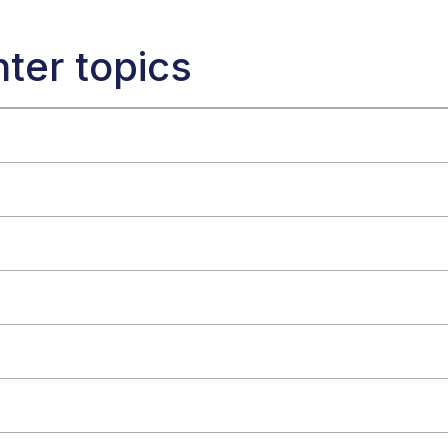
ter topics
ain-Ads？
-Ads 支持的行业
主账户
chain-Ads：资格和要求
资
广告活动
Ads vs. 竞争对手
户账户
目标
完整指南
门清单
换
系列格式
区块链行为定向
in-Ads 像素
实践
指南：格式与规格
 兴趣图