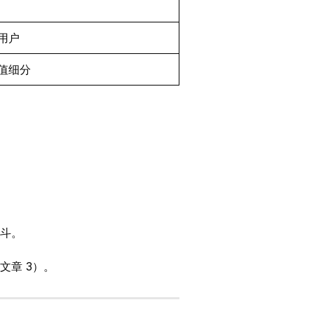
用户
值细分
斗。
文章 3）。