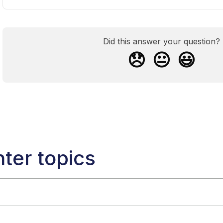
Did this answer your question?
😞
😐
😃
ter topics
ain-Ads？