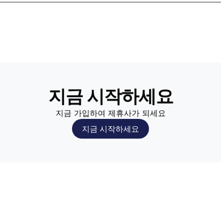
问题
 Analytics
信息
重定向
的广告系列
e Max广告活动
见问题解答
Ads上的CPC
资
定位类型
egration with Blockchain-Ads
Ads 上的 CPM
活动定位加密用户
问题
指南
预算的预测”
全与隐私控制
지금 시작하세요
加入您的账户
지금 가입하여 제휴사가 되세요
지금 시작하세요
活动定位加密用户