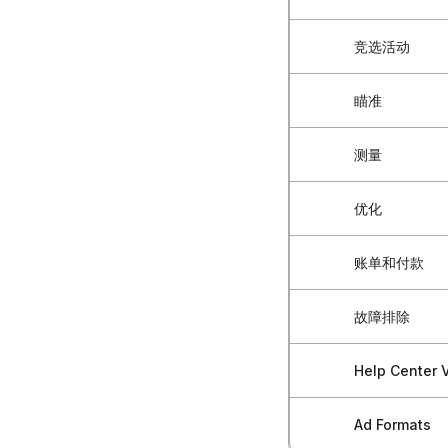
Blockchain
竞选活动
如何创建广告
如何访问Block
为您的账户注
瞄准
如何启动新的
Blockchain-
如何管理多用
选择广告活动
测量
受众精准定向
广告商快速入
在账户之间切
如何选择广告
预构建受众：
优化
安装 Blockcha
账户安全最佳
广告素材上传
预建受众群体 -
如何设置转化
如何重新激活
账单和付款
广告系列优化
如何设置广告
创建自定义受
手动安装像素
客户账户管理
了解营销漏斗
如何编辑活跃
故障排除
预付余额管理
重定向策略
谷歌标签管理
Blockchain
测试多个受众
暂停或归档广
申请发票和收
地理位置和设
Help Center V
广告不批准与
服务器到服务
收集并使用数
批量活动管理
查看付款记录
特定行业定位
账单和付款问
如何连接谷歌
Ad Formats
如何创建您的
基于事件的优
如何对您的广告
账单管理最佳
定位建议和最