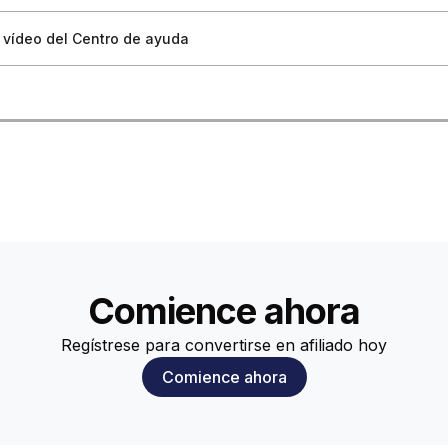
e Google Tag Manager
de Anunciantes en Blockchain-Ads
 segmentos de audiencia
ivar campañas
ras y recibos
Geográfica y por Dispositivo
n vídeo del Centro de ayuda
 Desaprobaciones de Anuncios
rver-to-Server
ar datos para optimizar
va de Campañas
istorial de pagos
Específica por Industria
Facturación y Pagos
r Google Analytics
 Primera Campaña Publicitaria
basada en eventos y algoritmo
 Pruebas A/B en Tus Campañas Publicitarias
cas de facturación
nes de segmentación y mejores prácticas
 Problemas de Políticas
kchain Analytics
Tus Datos de Pago
ara audiencias cálidas
 Campañas Exitosas
rformance Max
cuentes sobre facturación y pagos
ecuentes sobre Segmentación
 Rendimiento
a de informes
ar el Seguimiento
chain-Ads
uenta
r Tipos de Segmentación Avanzada
a Acceder a tu Cuenta
egration with Blockchain-Ads
 un Informe
chain-Ads
 a los usuarios de criptomonedas según la actividad de su billetera
 Problemas con los Informes
ación de Keitaro
mpaña
aciones Basadas en el Presupuesto Diario"
s, Seguridad y Controles de Privacidad
Comience ahora
Usuarios a Tu Cuenta
grama de recomendación
Regístrese para convertirse en afiliado hoy
Comience ahora
 a los usuarios de criptomonedas según la actividad de su billetera