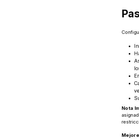
Pas
Configu
In
Ha
A
lo
En
Ca
ve
Su
Nota I
asignad
restricc
Mejore