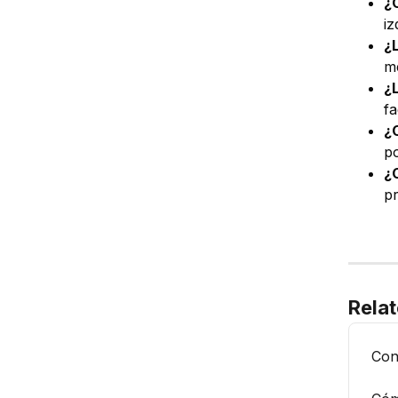
¿
iz
¿
me
¿
fa
¿
po
¿
pr
Relat
Con