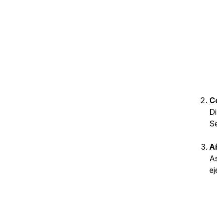
C
Di
Se
A
As
ej