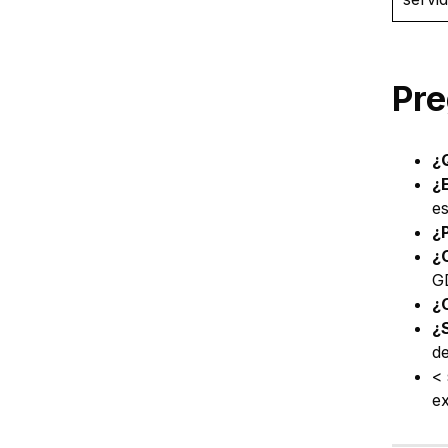
Pre
¿Q
¿
es
¿P
¿
G
¿C
¿
de
< 
ex