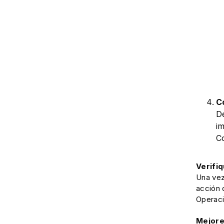
C
De
i
Co
Verifi
Una vez
acción 
Operaci
Mejore