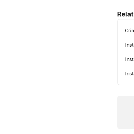
Relat
Cóm
Ins
Ins
Ins