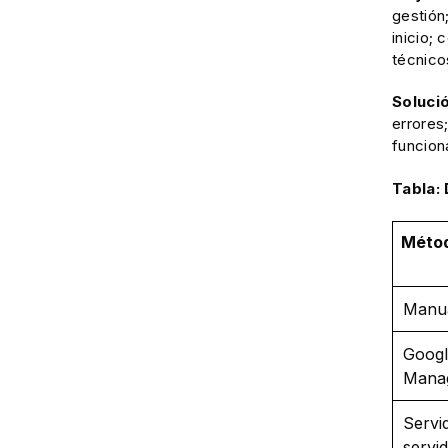
gestión
inicio;
técnico
Soluci
errores
funcion
Tabla:
Méto
Manu
Googl
Mana
Servi
servi