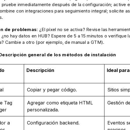
; pruebe inmediatamente después de la configuración; active 
 combine con integraciones para seguimiento integral; solicite a
s.
ón de problemas
: ¿El píxel no se activa? Revise las herramie
; ¿no hay datos en HUB? Espere de 5 a 15 minutos o verifique l
a? Cambie a otro (por ejemplo, de manual a GTM).
 Descripción general de los métodos de instalación
do
Descripción
Ideal para
al
Copiar y pegar código.
Sitios sim
e Tag
Agregar como etiqueta HTML
Gestión de
ger
personalizada.
dor a
Configuración backend.
Eventos s
dor
precisos