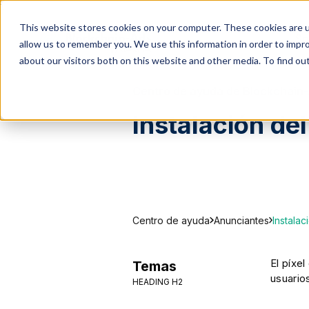
}
This website stores cookies on your computer. These cookies are u
So
allow us to remember you. We use this information in order to impr
about our visitors both on this website and other media. To find ou
Centro de ayuda de Blockchain
Instalación de
Centro de ayuda
Instala
Anunciantes
El píxe
Temas
usuario
HEADING H2