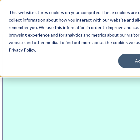
}
This website stores cookies on your computer. These cookies are 
collect information about how you interact with our website and al
remember you. We use this information in order to improve and cus
browsing experience and for analytics and metrics about our visitor
블록체인 광고 헬프센터
토픽
website and other media. To find out more about the cookies we us
캠페인 목표 선택하기
Privacy Policy.
Ac
헬프 센터
캠페인 목표 선택하기
광고주
목표를 선택하면 플랫폼에서 최상의 결과를 얻기 위해 캠페인
을 최적화하는 방법을 알 수 있습니다. 해결 방법은 다음과 같
습니다:
목표 선택 단계