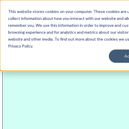
}
This website stores cookies on your computer. These cookies are 
collect information about how you interact with our website and al
remember you. We use this information in order to improve and cus
browsing experience and for analytics and metrics about our visitor
블록체인 광고 헬프센터
토픽
website and other media. To find out more about the cookies we us
캐페인 추적 매개변수 설정 가이드
Privacy Policy.
Ac
헬프 센터
캐페인 추적 매개변수 설정 가이드
광고주
추적 매개변수란 무엇입니까?
추적 매개변수는 랜딩 페이지 URL에 추가되는 코드로, 광고
클릭에 대한 데이터를 캐펌합니다. 캐페인 성과, 사용자 행동
을 이해하고 광고 지출을 최적화하는 데 도움이 됩니다.