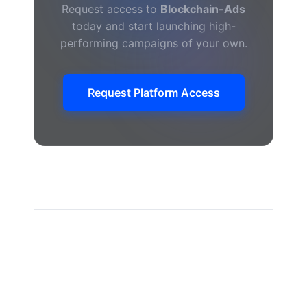
Request access to
Blockchain-Ads
today and start launching high-
performing campaigns of your own.
Request Platform Access