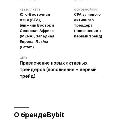
KEY MARKETS
ОСНОВНОЙ KPI
Юго-Восточная
CPA за нового
Азия (SEA),
активного
Ближний Восток и
трейдера
Северная Африка
(пополнение +
(MENA), Западная
первый трейд)
Европа, ЛатАм
(LatAm)
ЦЕЛЬ
Привлечение новых активных
трейдеров (пополнение + первый
трейд)
О бренде
Bybit