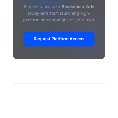
Request access to
Blockchain-Ads
today and start launching high-
performing campaigns of your own.
Request Platform Access