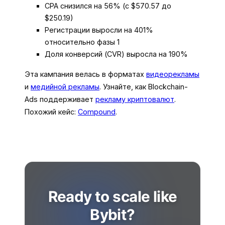
CPA снизился на 56% (с $570.57 до
$250.19)
Регистрации выросли на 401%
относительно фазы 1
Доля конверсий (CVR) выросла на 190%
Эта кампания велась в форматах
видеорекламы
и
медийной рекламы
. Узнайте, как Blockchain-
Ads поддерживает
рекламу криптовалют
.
Похожий кейс:
Compound
.
Ready to scale like
Bybit?