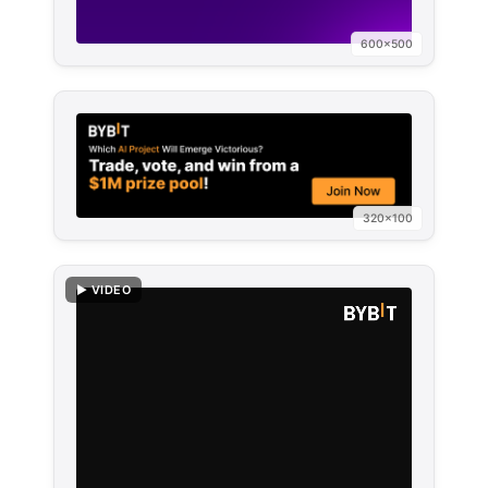
600×500
320×100
▶ VIDEO