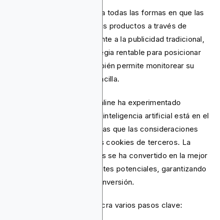
La publicidad digital abarca todas las formas en que las
empresas promocionan sus productos a través de
internet. Supera ampliamente a la publicidad tradicional,
además de ser una estrategia rentable para posicionar
productos o marcas. También permite monitorear su
efectividad de manera sencilla.
Para 2025, la publicidad online ha experimentado
cambios significativos. La inteligencia artificial está en el
centro de atención, mientras que las consideraciones
éticas están eliminando las cookies de terceros. La
publicidad basada en datos se ha convertido en la mejor
manera de alcanzar a clientes potenciales, garantizando
altas probabilidades de conversión.
La publicidad digital involucra varios pasos clave: