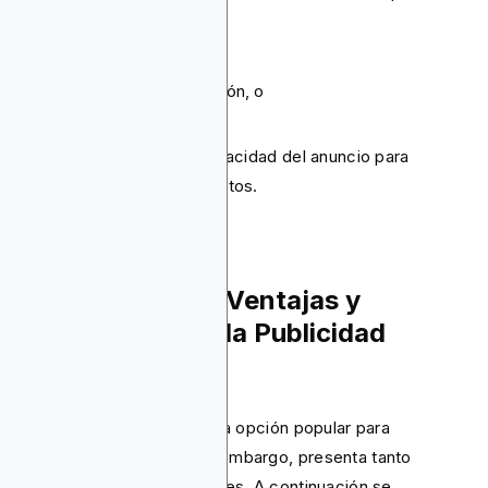
incluir:
Llenar un formulario,
Descargar una aplicación, o
Realizar una compra.
Esta métrica evalúa la capacidad del anuncio para
generar resultados concretos.
¿Cuáles son las Ventajas y
Desventajas de la Publicidad
Digital?
La publicidad online es una opción popular para
empresas modernas. Sin embargo, presenta tanto
fortalezas como debilidades. A continuación se