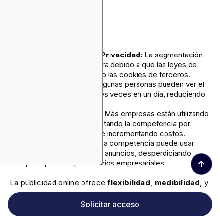
Desventajas:
Preocupaciones de Privacidad:
La segmentación
es más desafiante ahora debido a que las leyes de
privacidad han reducido las cookies de terceros.
Fatiga Publicitaria:
Algunas personas pueden ver el
mismo anuncio múltiples veces en un día, reduciendo
su efectividad.
Costos en Aumento:
Más empresas están utilizando
anuncios online, aumentando la competencia por
espacios publicitarios e incrementando costos.
Clics Fraudulentos:
La competencia puede usar
bots para hacer clic en anuncios, desperdiciando
presupuestos publicitarios empresariales.
↑
La publicidad online ofrece
flexibilidad
,
medibilidad
, y
alcance amplio
que superan la publicidad tradicional.
Solicitar acceso
Sin embargo, la competencia intensa en este espacio