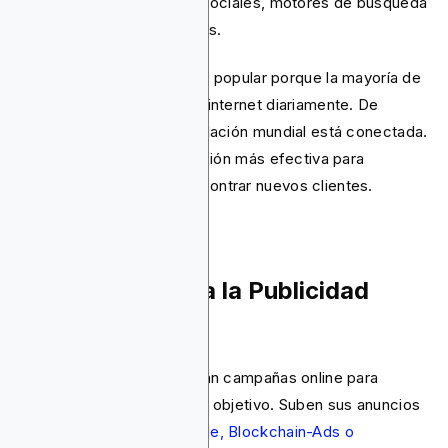
ocurre a través de redes sociales, motores de búsqueda
y sitios web especializados.
La publicidad digital es tan popular porque la mayoría de
las personas navegan por internet diariamente. De
hecho, el 67.9% de la población mundial está conectada.
Esto la convierte en la opción más efectiva para
empresas que buscan encontrar nuevos clientes.
¿Cómo Funciona la Publicidad
Online?
Los anunciantes desarrollan campañas online para
conectar con su audiencia objetivo. Suben sus anuncios
a
plataformas como Google, Blockchain-Ads o