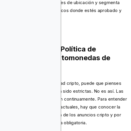
Verifica siempre tus opciones de ubicación y segmenta
únicamente países específicos donde estés aprobado y
con licencia.
Cronología de la Política de
Anuncios de Criptomonedas de
Google
Si eres nuevo en la publicidad cripto, puede que pienses
que las normas siempre han sido estrictas. No es así. Las
políticas de Google cambian continuamente. Para entender
las reglas de cumplimiento actuales, hay que conocer la
historia. Explica la evolución de los anuncios cripto y por
qué la certificación es ahora obligatoria.