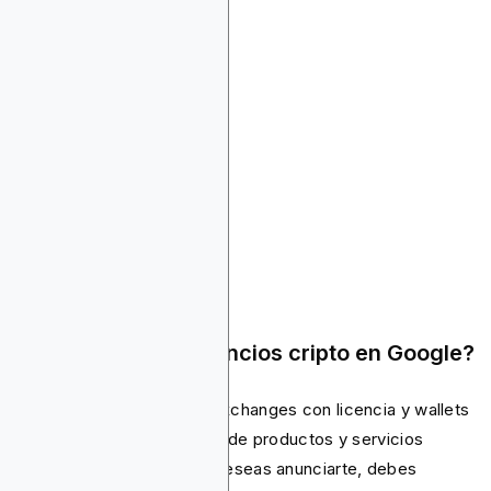
CryptoTrafficMarket
LeanMarketing Crypto
Social Kick
Lunar Strategy
Ninja Promo
Coinbound
Otras Preguntas
¿Puedo publicar anuncios cripto en Google?
Sí, pero únicamente para exchanges con licencia y wallets
de software bajo la política de productos y servicios
financieros de Google. Si deseas anunciarte, debes