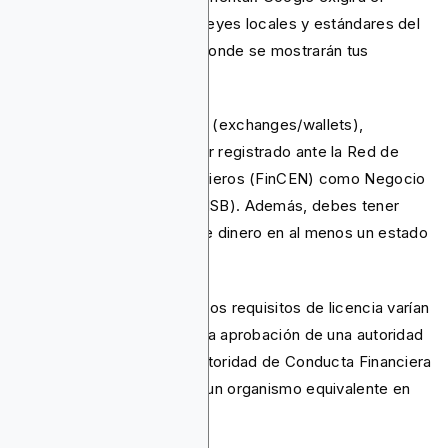
cumplimiento de todas las leyes locales y estándares del
sector en las ubicaciones donde se mostrarán tus
anuncios.
Para anunciantes en EE.UU. (exchanges/wallets),
generalmente deberás estar registrado ante la Red de
Ejecución de Delitos Financieros (FinCEN) como Negocio
de Servicios Monetarios (MSB). Además, debes tener
licencia como transmisor de dinero en al menos un estado
de EE.UU.
Para anunciantes globales, los requisitos de licencia varían
según el país. Necesitarás la aprobación de una autoridad
financiera local, como la Autoridad de Conducta Financiera
(FCA) en el Reino Unido, o un organismo equivalente en
Singapur, Japón u otro país.