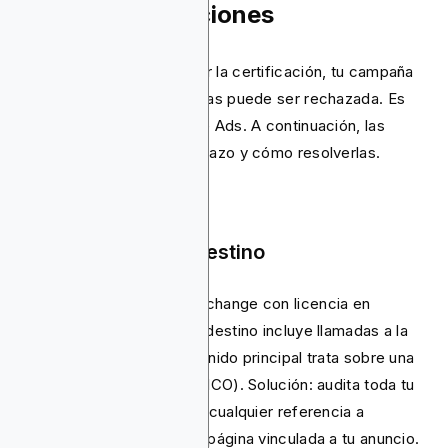
Anuncios y Soluciones
Incluso después de obtener la certificación, tu campaña
publicitaria de criptomonedas puede ser rechazada. Es
bastante habitual en Google Ads. A continuación, las
principales razones de rechazo y cómo resolverlas.
Discrepancia en el destino
Tu anuncio promete un «exchange con licencia en
EE.UU.», pero la página de destino incluye llamadas a la
acción para DeFi o el contenido principal trata sobre una
Oferta Inicial de Monedas (ICO). Solución: audita toda tu
página de destino y elimina cualquier referencia a
productos prohibidos de la página vinculada a tu anuncio.