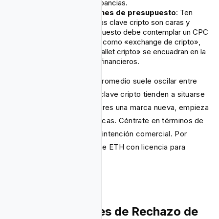
certificación. Sin discrepancias.
Paso 5: Consideraciones de presupuesto
: Ten
presente que las palabras clave cripto son caras y
competitivas. Tu presupuesto debe contemplar un CPC
elevado. Palabras clave como «exchange de cripto»,
«comprar Bitcoin» y «wallet cripto» se encuadran en la
publicidad de servicios financieros.
En esta categoría, el CPC promedio suele oscilar entre
$3,80 y $10, y las palabras clave cripto tienden a situarse
en el extremo más alto. Si eres una marca nueva, empieza
con palabras clave específicas. Céntrate en términos de
cola larga que indiquen alta intención comercial. Por
ejemplo: «wallet de software ETH con licencia para
canadienses».
Razones Comunes de Rechazo de