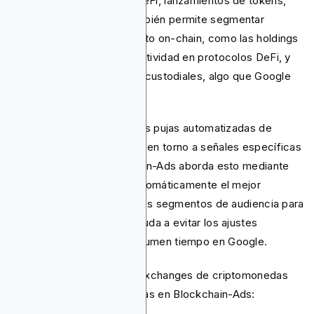
exchanges, aplicaciones DeFi, lanzamientos de tokens,
proyectos NFT y más. También permite segmentar
usuarios por comportamiento on-chain, como las holdings
de colecciones NFT o la actividad en protocolos DeFi, y
por actividad en wallets no custodiales, algo que Google
no puede hacer.
En cuanto al rendimiento, las pujas automatizadas de
Google no están diseñadas en torno a señales específicas
del sector cripto. Blockchain-Ads aborda esto mediante
Nexus AI, que identifica automáticamente el mejor
inventario de publishers y los segmentos de audiencia para
campañas cripto, lo que ayuda a evitar los ajustes
manuales de puja que consumen tiempo en Google.
Aquí tienes resultados de exchanges de criptomonedas
que han ejecutado campañas en Blockchain-Ads: