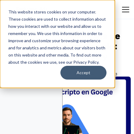
This website stores cookies on your computer.
These cookies are used to collect information about
how you interact with our website and allow us to
Cómo Publicar Anuncios de
remember you. We use this information in order to
improve and customize your browsing experience
Criptomonedas en Google:
and for analytics and metrics about our visitors both
Certificación, Políticas y
on this website and other media. To find out more
about the cookies we use, see our Privacy Policy.
Mejores Prácticas
Accept
Emmanuella Oluwafemi
July 31, 2026
Criptomonedas y Web3