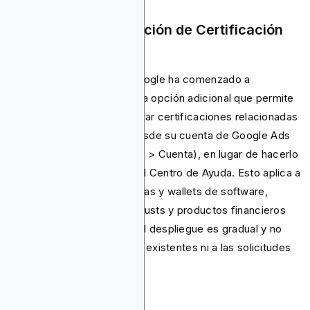
Febrero de 2026: Opción de Certificación
Dentro de la Cuenta
Desde febrero de 2026, Google ha comenzado a
desplegar gradualmente una opción adicional que permite
a ciertos anunciantes solicitar certificaciones relacionadas
con cripto directamente desde su cuenta de Google Ads
(en Administrador > Política > Cuenta), en lugar de hacerlo
exclusivamente a través del Centro de Ayuda. Esto aplica a
exchanges de criptomonedas y wallets de software,
wallets de hardware, coin trusts y productos financieros
especulativos complejos. El despliegue es gradual y no
afecta a las certificaciones existentes ni a las solicitudes
pendientes.