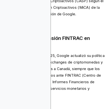
Proveedor de Servicios de Criptoactivos (CASP) según el
reglamento de Mercados en Criptoactivos (MiCA) de la
UE, además de la certificación de Google.
Julio de 2025: Expansión FINTRAC en
Canadá
A partir del 16 de julio de 2025, Google actualizó su política
para permitir anuncios de exchanges de criptomonedas y
wallets de software dirigidos a Canadá, siempre que los
anunciantes estén registrados ante FINTRAC (Centro de
Análisis de Transacciones e Informes Financieros de
Canadá) como negocio de servicios monetarios y
certificados por Google.