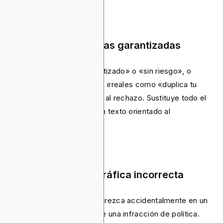
Promesa de ganancias garantizadas
Usar palabras como «garantizado» o «sin riesgo», o
afirmar rendimientos altos e irreales como «duplica tu
dinero en 24 horas», llevará al rechazo. Sustituye todo el
lenguaje promocional por un texto orientado al
cumplimiento normativo.
Segmentación geográfica incorrecta
Publicar un anuncio que aparezca accidentalmente en un
país no permitido constituye una infracción de política.