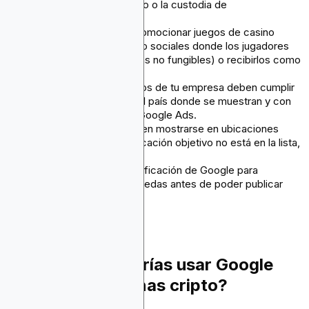
la compra, el intercambio o la custodia de
criptomonedas.
Tu empresa no debe promocionar juegos de casino
basados en blockchain o sociales donde los jugadores
puedan usar NFT (tokens no fungibles) o recibirlos como
recompensas.
Los anuncios y productos de tu empresa deben cumplir
con las leyes locales del país donde se muestran y con
las demás políticas de Google Ads.
Tus anuncios solo pueden mostrarse en ubicaciones
seleccionadas. Si tu ubicación objetivo no está en la lista,
no podrás anunciarte.
Debes solicitar una certificación de Google para
publicidad de criptomonedas antes de poder publicar
anuncios cripto.
Entonces, ¿deberías usar Google
Ads para campañas cripto?