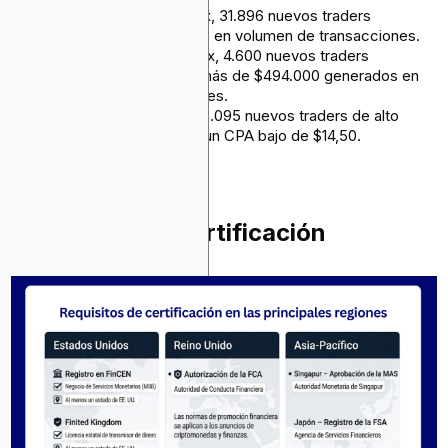
Coinbase
: ROAS de 124x, 31.896 nuevos traders
captados y $8,1 millones en volumen de transacciones.
Binance
: ROAS de 19,87x, 4.600 nuevos traders
captados en 30 días y más de $494.000 generados en
volumen de transacciones.
OKX
: ROAS de 25,5x y 3.095 nuevos traders de alto
volumen captados con un CPA bajo de $14,50.
Requisitos de Certificación