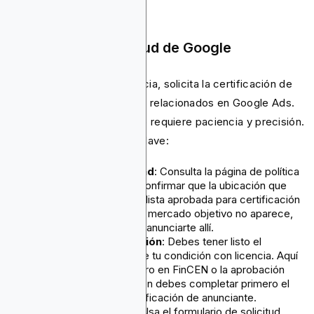
El proceso de solicitud de Google
Una vez asegurada tu licencia, solicita la certificación de
criptomonedas y productos relacionados en Google Ads.
El proceso es sencillo, pero requiere paciencia y precisión.
A continuación, los pasos clave:
Verificar la elegibilidad
: Consulta la página de política
oficial de Google para confirmar que la ubicación que
segmentas figura en su lista aprobada para certificación
de anuncios cripto. Si tu mercado objetivo no aparece,
simplemente no podrás anunciarte allí.
Reunir la documentación
: Debes tener listo el
documento que acredite tu condición con licencia. Aquí
es donde entra tu registro en FinCEN o la aprobación
regulatoria local. También debes completar primero el
proceso general de verificación de anunciante.
Enviar el formulario
: Usa el formulario de solicitud