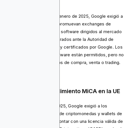
Unido
Con efecto desde el 15 de enero de 2025, Google exigió a
todos los anunciantes que promuevan exchanges de
criptomonedas y wallets de software dirigidos al mercado
del Reino Unido estar registrados ante la Autoridad de
Conducta Financiera (FCA) y certificados por Google. Los
anuncios de wallets de hardware están permitidos, pero no
deben promocionar servicios de compra, venta o trading.
Abril de 2025: Cumplimiento MiCA en la UE
A partir del 23 de abril de 2025, Google exigió a los
anunciantes de exchanges de criptomonedas y wallets de
software dirigidos a la UE contar con una licencia válida de