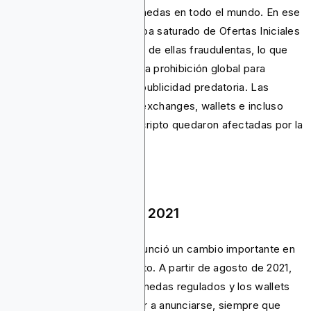
relacionados con criptomonedas en todo el mundo. En ese
momento, el mercado estaba saturado de Ofertas Iniciales
de Monedas (ICO), muchas de ellas fraudulentas, lo que
obligó a Google a aplicar una prohibición global para
proteger a los usuarios de publicidad predatoria. Las
empresas que anunciaban exchanges, wallets e incluso
consejos generales sobre cripto quedaron afectadas por la
prohibición.
Reversión Parcial de 2021
En junio de 2021, Google anunció un cambio importante en
su política de anuncios cripto. A partir de agosto de 2021,
los exchanges de criptomonedas regulados y los wallets
de software pudieron volver a anunciarse, siempre que