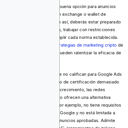
Google Ads puede ser una buena opción para anuncios
cripto únicamente si eres un exchange o wallet de
software con licencia. Y aun así, deberás estar preparado
para esperar la certificación, trabajar con restricciones
geográficas limitadas y cumplir cada norma establecida.
Incluso con las
mejores estrategias de marketing cripto
de
tu lado, estas limitaciones pueden ralentizar la eficacia de
cualquier campaña.
Para los negocios cripto que no califican para Google Ads
o que encuentran el proceso de certificación demasiado
lento para sus objetivos de crecimiento, las redes
publicitarias nativas de cripto ofrecen una alternativa
práctica. Blockchain-Ads, por ejemplo, no tiene requisitos
de certificación al estilo de Google y no está limitada a
unas pocas categorías de anuncios aprobadas. Admite