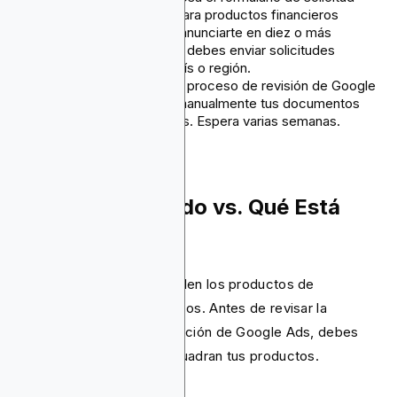
específico de Google para productos financieros
restringidos. Si deseas anunciarte en diez o más
ubicaciones aprobadas, debes enviar solicitudes
separadas para cada país o región.
Esperar la revisión
: El proceso de revisión de Google
lleva tiempo. Verifican manualmente tus documentos
contra registros oficiales. Espera varias semanas.
Qué Está Permitido vs. Qué Está
Prohibido
Las normas de Google dividen los productos de
criptomonedas en tres grupos. Antes de revisar la
documentación de certificación de Google Ads, debes
saber en qué grupo se encuadran tus productos.