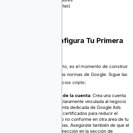
Juegos NFT (con apuestas)
Airdrops de tokens
Paso a Paso: Configura Tu Primera
Campaña Cripto
Una vez que tengas todo listo, es el momento de construir
una campaña que respete las normas de Google. Sigue las
siguientes pautas para anuncios cripto:
Paso 1: Configuración de la cuenta
: Crea una cuenta
de Google Ads limpia y claramente vinculada al negocio
certificado. Usa una cuenta dedicada de Google Ads
para tus anuncios cripto certificados para reducir el
riesgo de que un anuncio no conforme en otra área de tu
negocio genere problemas. Asegúrate también de que el
nombre comercial y la dirección en la sección de