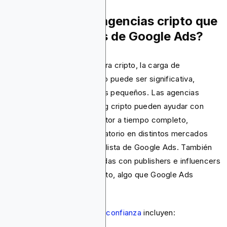
¿Qué hay de las agencias cripto que
ofrecen servicios de Google Ads?
Si gestionas Google Ads para cripto, la carga de
certificación y cumplimiento puede ser significativa,
especialmente para equipos pequeños. Las agencias
especializadas en marketing cripto pueden ayudar con
eso. Al trabajar en este sector a tiempo completo,
conocen el panorama regulatorio en distintos mercados
mejor que un gestor generalista de Google Ads. También
tienen relaciones establecidas con publishers e influencers
nativos del ecosistema cripto, algo que Google Ads
simplemente no ofrece.
Algunas
agencias cripto de confianza
incluyen: