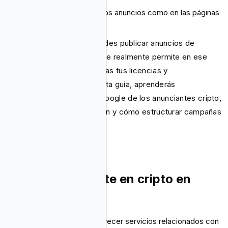
Segmentación
Cumplimiento tanto en los anuncios como en las páginas
de destino.
Esto significa que solo puedes publicar anuncios de
productos cripto que Google realmente permite en ese
país, y debes mantener todas tus licencias y
certificaciones al día. En esta guía, aprenderás
exactamente qué espera Google de los anunciantes cripto,
cómo obtener la verificación y cómo estructurar campañas
que pasen la revisión.
Puedes anunciarte en cripto en
Google, pero...
Tu empresa no debe ofrecer servicios relacionados con