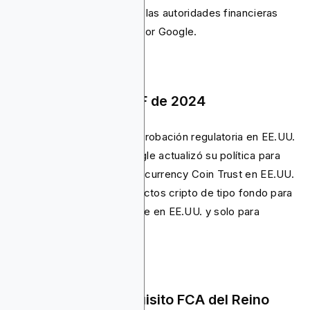
estuvieran registrados ante las autoridades financieras
pertinentes y certificados por Google.
Actualización de ETF de 2024
En enero de 2024, tras la aprobación regulatoria en EE.UU.
de los ETF de Bitcoin, Google actualizó su política para
permitir anuncios de Cryptocurrency Coin Trust en EE.UU.
Esto abrió la puerta a productos cripto de tipo fondo para
anunciarse, pero únicamente en EE.UU. y solo para
anunciantes certificados.
Enero de 2025: Requisito FCA del Reino