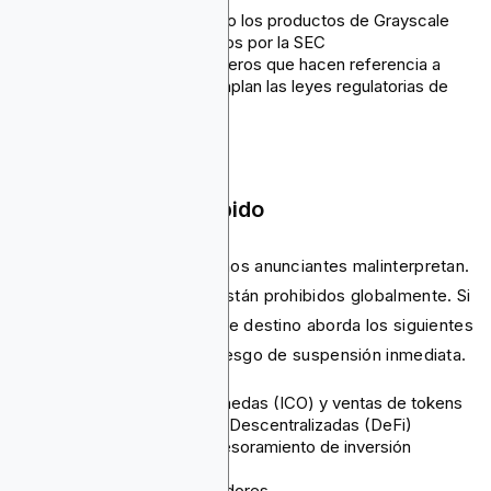
Crypto Coin Trusts como los productos de Grayscale
ETF de Bitcoin aprobados por la SEC
Ciertos servicios financieros que hacen referencia a
cripto, siempre que cumplan las leyes regulatorias de
EE.UU.
Estrictamente Prohibido
Aquí está la parte que muchos anunciantes malinterpretan.
Algunos productos cripto están prohibidos globalmente. Si
tu anuncio cripto o página de destino aborda los siguientes
temas, tu cuenta corre el riesgo de suspensión inmediata.
Ofertas Iniciales de Monedas (ICO) y ventas de tokens
Protocolos de Finanzas Descentralizadas (DeFi)
Señales de trading y asesoramiento de inversión
DApps no reguladas
Sitios afiliados y agregadores