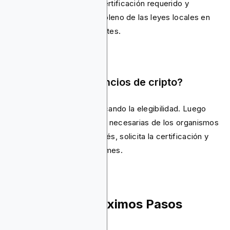
completar el proceso de certificación requerido y
garantizar el cumplimiento pleno de las leyes locales en
cada mercado que segmentes.
¿Cómo publicar anuncios de cripto?
El proceso comienza verificando la elegibilidad. Luego
debes obtener las licencias necesarias de los organismos
reguladores locales. Después, solicita la certificación y
lanza tus campañas conformes.
Conclusión y Próximos Pasos