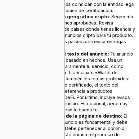
facturación de Google Ads coincidan con la entidad legal
indicada en tu documentación de certificación.
Paso 2: Segmentación geográfica cripto
: Segmenta
únicamente las ubicaciones aprobadas. Revisa
minuciosamente la lista de países donde tienes licencia y
donde Google permite anuncios cripto para tu producto.
Excluye todos los demás países para evitar entregas
accidentales.
Paso 3: Pautas para el texto del anuncio
: Tu anuncio
debe ser transparente y basado en hechos. Usa un
lenguaje que describa claramente tu servicio, como
«Exchange de Cripto con Licencia» o «Wallet de
Software Segura». Evita también los temas prohibidos:
aunque tu exchange esté certificado, el texto del
anuncio no debe hacer referencia a productos
prohibidos como ICO o DeFi. Por último, incluye avisos
legales en el texto del anuncio. Es opcional, pero muy
recomendable; demuestran tu buena fe.
Paso 4: Cumplimiento de la página de destino
: El
destino vinculado a tu anuncio es fundamental y debe
cumplir con las normas. Debe pertenecer al dominio
exacto que proporcionaste durante el proceso de