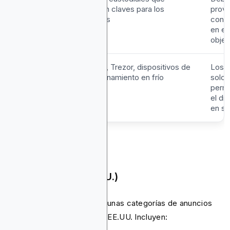
Software
guardan claves para los
prov
usuarios
con l
en el
objet
Wallets de
Ledger, Trezor, dispositivos de
Los 
Hardware
almacenamiento en frío
solo 
permi
el di
en sí
Permitido (solo EE.UU.)
Google también permite algunas categorías de anuncios
cripto exclusivamente para EE.UU. Incluyen: