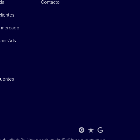
da
Contacto
lientes
e mercado
hain-Ads
cuentes
ublicitario
Política de privacidad
Política de reembolso