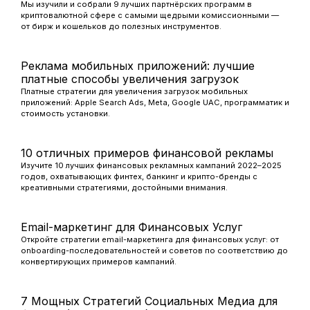
Мы изучили и собрали 9 лучших партнёрских программ в
криптовалютной сфере с самыми щедрыми комиссионными —
от бирж и кошельков до полезных инструментов.
Реклама мобильных приложений: лучшие
платные способы увеличения загрузок
Платные стратегии для увеличения загрузок мобильных
приложений: Apple Search Ads, Meta, Google UAC, программатик и
стоимость установки.
10 отличных примеров финансовой рекламы
Изучите 10 лучших финансовых рекламных кампаний 2022–2025
годов, охватывающих финтех, банкинг и крипто-бренды с
креативными стратегиями, достойными внимания.
Email-маркетинг для Финансовых Услуг
Откройте стратегии email-маркетинга для финансовых услуг: от
onboarding-последовательностей и советов по соответствию до
конвертирующих примеров кампаний.
7 Мощных Стратегий Социальных Медиа для