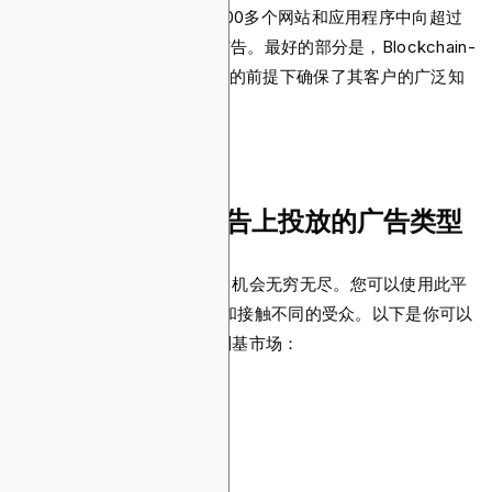
区块链广告可以在惊人的9,000多个网站和应用程序中向超过
1100万钱包持有者展示您的广告。最好的部分是，Blockchain-
Ads在不影响安全性和匿名性的前提下确保了其客户的广泛知
名度。
你可以在区块链广告上投放的广告类型
在区块链广告上投放广告时，机会无穷无尽。您可以使用此平
台在 Web3 生态系统中定位和接触不同的受众。以下是你可以
通过区块链广告推广的一些利基市场：
去中心化金融
博彩
集中金融
博彩和电子博彩
基础架构