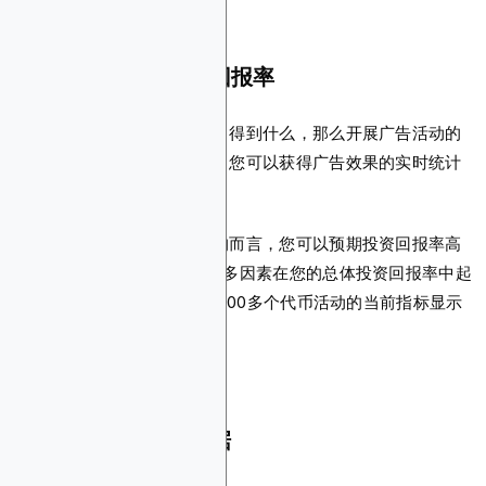
可衡量的结果和投资回报率
如果你不知道会从营销工作中得到什么，那么开展广告活动的
意义何在？使用区块链广告，您可以获得广告效果的实时统计
数据，无需猜测。
而且你知道哪个更好吗？平均而言，您可以预期投资回报率高
达营销预算的6倍。当然，许多因素在您的总体投资回报率中起
着作用。但是，2023年超过200多个代币活动的当前指标显示
了项目增长的巨大可能性。
覆盖面和人口统计数据