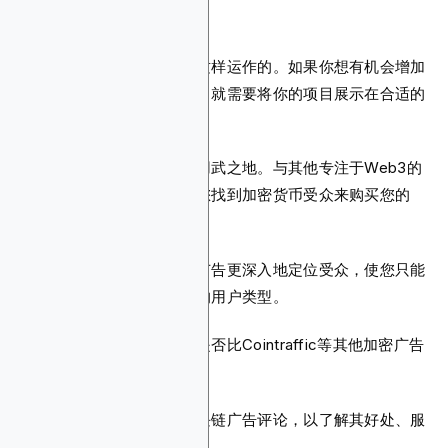
来。
但是，实际上，事情并不是这样运作的。如果你想有机会增加
代币销售量或将收入翻一番，就需要将你的项目展示在合适的
受众面前。
这就是区块链广告等平台的用武之地。与其他专注于Web3的
广告网络一样，该平台允许您找到加密货币受众来购买您的
NFT或使用您的DeFi平台。
但这并不仅限于此。区块链广告更深入地定位受众，使您只能
找到准备采取行动的最相关的用户类型。
那么，它是如何运作的，它是否比Cointraffic等其他加密广告
网络更好？
让我们更深入地研究这篇区块链广告评论，以了解其好处、服
务等。