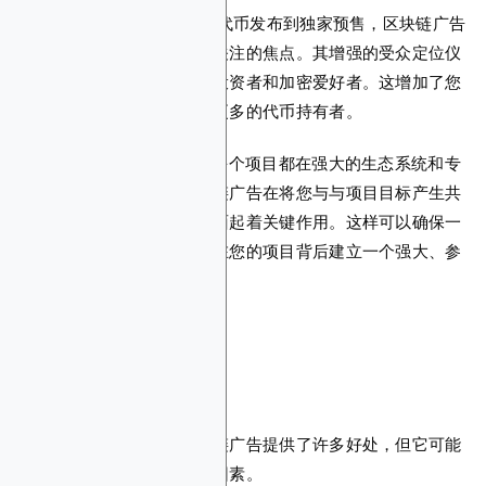
3.代币发行和增长：
从公开代币发布到独家预售，区块链广告
确保您的数字货币成为人们关注的焦点。其增强的受众定位仪
表板可确保您仅针对潜在的投资者和加密爱好者。这增加了您
成功发行的机会，并吸引了更多的代币持有者。
4。生态系统和社区发展：
每个项目都在强大的生态系统和专
门的社区中蓬勃发展。区块链广告在将您与与项目目标产生共
鸣的个人和实体联系起来方面起着关键作用。这样可以确保一
个充满活力的生态系统，并在您的项目背后建立一个强大、参
与度高的社区。
区块链广告的缺点
尽管像任何平台一样，区块链广告提供了许多好处，但它可能
有潜在的缺点或破坏交易的因素。