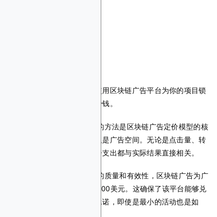
定价
现在，让我们介绍一下当你使用区块链广告平台为你的项目锁
定加密用户时，你需要花多少钱。
基于绩效的定价：
绩效驱动的方法是区块链广告定价模型的核
心。这意味着您投资的不仅仅是广告空间。无论是点击量、转
化率还是其他指标，您的广告支出都与实际结果直接相关。
最低投资额：
为了保持活动的质量和有效性，区块链广告为广
告活动设定了最低门槛为10,000美元。这确保了该平台能够兑
现其扩大覆盖面和高绩效的承诺，即使是最小的活动也是如
此。