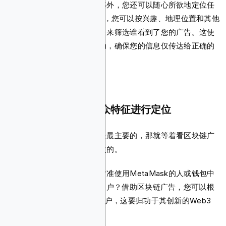
除了获得可衡量的投资回报率外，您还可以随心所欲地定位任
何人。使用 Blockchain-Ads，您可以按兴趣、地理位置和其他
人口统计数据（通常是这样）来筛选谁看到了您的广告。这使
您可以更有效地定制营销活动，确保您的信息仅传达给正确的
人。
根据他们的 Web3 受众特征进行定位
如果你认为地理定位和其他是最主要的，那就等着看区块链广
告是如何把事情提升一个档次的。
您是否想过是否可以将目标对准使用MetaMask的人或钱包中
价值超过10万美元以太币的用户？借助区块链广告，您可以根
据用户的Web3行为来定位用户，这要归功于其创新的Web3
Cookie技术。