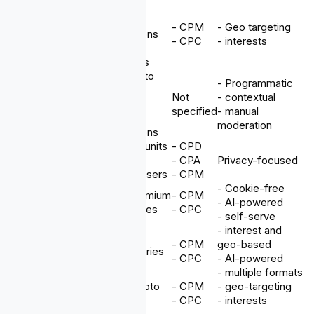
- 700M+
monthly
- CPM
- Geo targeting
5
Cointraffic
impressions
- CPC
- interests
- 600
publishers
- 29 crypto
- Programmatic
websites
Not
- contextual
6
Coin Network
- 100M
specified
- manual
monthly
moderation
impressions
- 11K+ ad units
- CPD
7
A-ADS
- 8.5K+
- CPA
Privacy-focused
monthly users
- CPM
- Cookie-free
DOT
300+ premium
- CPM
8
- AI-powered
Audience
crypto sites
- CPC
- self-serve
- interest and
- CPM
geo-based
9
PropellerAds
195 countries
- CPC
- AI-powered
- multiple formats
200+ crypto
- CPM
- geo-targeting
10
Adsterra
sites
- CPC
- interests