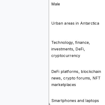
Gender
Male
Male
Urban areas
Location
Urban areas in Antarctica
in Antarctica
Technology,
Technology, finance,
Interests
finance,
investments, DeFi,
investments
cryptocurrency
Tech news,
DeFi platforms, blockchain
Online
financial
news, crypto forums, NFT
Behavior
blogs
marketplaces
Smartphones and laptops
Smartphones,