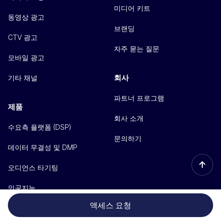
미디어 키트
동영상 광고
브랜딩
CTV 광고
자주 묻는 질문
모바일 광고
회사
기타 채널
파트너 프로그램
제품
회사 소개
수요측 플랫폼 (DSP)
문의하기
데이터 무결성 및 DMP
↑
오디언스 타기팅
인공지능
액세스 요청