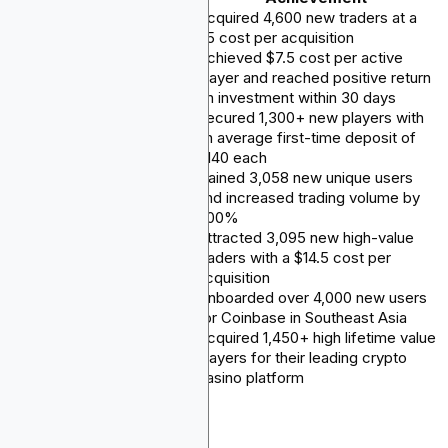
Cryptocurrency
Acquired 4,600 new traders at a
Binance
Exchange
$5 cost per acquisition
Achieved $7.5 cost per active
GALA
Gaming
player and reached positive return
on investment within 30 days
Secured 1,300+ new players with
Stake.com
Crypto Casino
an average first-time deposit of
$140 each
Gained 3,058 new unique users
Compound
DeFi
and increased trading volume by
400%
Attracted 3,095 new high-value
Cryptocurrency
OKX
traders with a $14.5 cost per
Exchange
acquisition
Cryptocurrency
Onboarded over 4,000 new users
Coinbase
Exchange
for Coinbase in Southeast Asia
Acquired 1,450+ high lifetime value
Roobet
Crypto Casino
players for their leading crypto
casino platform