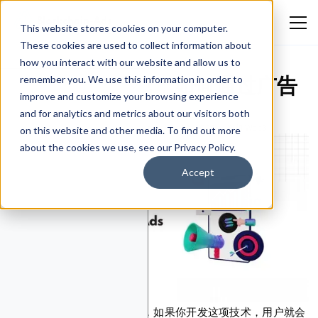
This website stores cookies on your computer.
These cookies are used to collect information about
how you interact with our website and allow us to
区块链广告评论：如何通过广告
remember you. We use this information in order to
improve and customize your browsing experience
定位加密用户
and for analytics and metrics about our visitors both
Ekokotu Emmanuel Eguono
July 23, 2026
加密和 Web3
on this website and other media. To find out more
about the cookies we use, see our Privacy Policy.
Accept
有一种流行的 Web3 信念是，如果你开发这项技术，用户就会