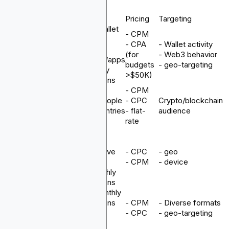
Rank
Platform
Reach
Pricing
Targeting
- 11M+ wallet
- CPM
holders
- CPA
- Wallet activity
Blockchain-
- 9K+
1
(for
- Web3 behavior
Ads
websites/apps
budgets
- geo-targeting
- 1B+ daily
>$50K)
impressions
- CPM
- 8M+ people
- CPC
Crypto/blockchain
2
Cointelegraph
- 150 countries
- flat-
audience
rate
- 7K+
websites,
550+ active
- CPC
- geo
3
Bitmedia
monthly
- CPM
- device
- 1B monthly
impressions
- 1B+ monthly
impressions
- CPM
- Diverse formats
4
Coinzilla
- 650+
- CPC
- geo-targeting
websites