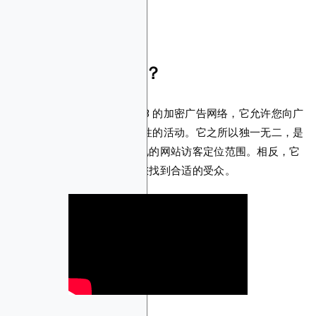
什么是区块链广告？
区块链广告是一个基于 Web3 的加密广告网络，它允许您向广
大的 Web3 用户发起有针对性的活动。它之所以独一无二，是
因为它超出了类似服务中常见的网站访客定位范围。相反，它
通过定位他们的钱包来帮助您找到合适的受众。