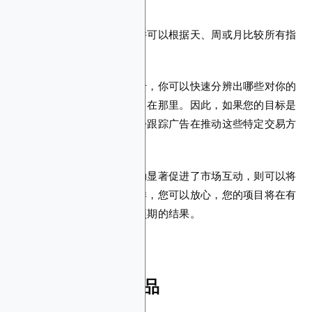
广告集的最大变化
您还将看到每日预算支出，并可以根据天、周或月比较所有指
标的增长。
其分析仪表板最棒的地方在于，你可以快速分辨出哪些对你的
项目有效，并将所有预算集中在那里。因此，如果您的目标是
增加市场交易量，则可以轻松跟踪广告在推动这些特定交易方
面的有效性。
如果您发现特定的广告或活动显著促进了市场互动，则可以将
更多预算分配给该策略。这样，您可以放心，您的项目将在有
效使用广告预算的同时产生预期的结果。
区块链广告与替代品