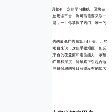
1。学习曲线：
每个强大的工具都有一定的学习曲线，区块链
广告也不例外。如果您是首次使用该平台，则可能需要采取一
些初始步骤来熟悉其功能。但是，一旦你掌握了窍门，唯一的
限制就是预算。
2。最低广告支出：
区块链广告的最低广告预算为1万美元。尽
管对于某些项目，尤其是小型项目来说，这似乎很艰巨，但必
须将其视为一项投资。鉴于该平台的覆盖面和定位能力，该预
算可确保您的广告具有足够的广度和深度，能够真正引起合适
的受众共鸣。这关系到质量，并确保您的项目获得应有的知名
度和参与度。