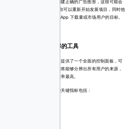
他们甚至更进一步，帮助您创建正确的广告图形，这很可能会
提高 DEX 的注册量。因此，你可以重新开始发展项目，同时他
们可以帮助你实现获得更多 dApp 下载量或市场用户的目标。
可用于衡量活动成功率的工具
在衡量投资回报率时，该平台提供了一个全面的控制面板，可
让您简单概述广告的业绩。您将能够分辨出所有用户的来源，
以及哪些渠道产生的投资回报率最高。
你可以在仪表板上找到的一些关键指标包括：
转换
钱包连接
交易
点击次数
热门国家