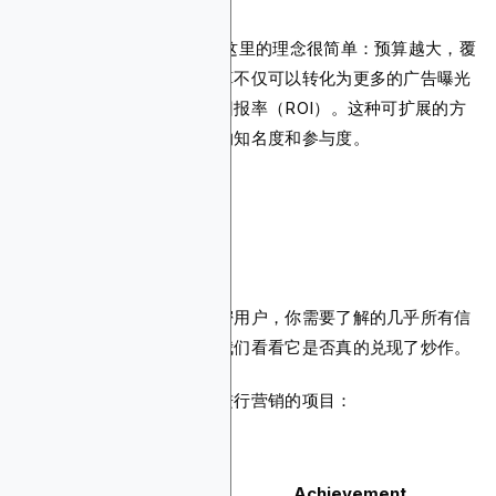
预算和覆盖范围的相关性：
这里的理念很简单：预算越大，覆
盖范围越广。更大的广告预算不仅可以转化为更多的广告曝光
量；它还可能放大您的投资回报率（ROI）。这种可扩展的方
法可确保大型活动获得应有的知名度和参与度。
案例研究
关于使用区块链广告定位加密用户，你需要了解的几乎所有信
息都已经涵盖了。现在，让我们看看它是否真的兑现了炒作。
以下是一些使用区块链广告进行营销的项目：
Company
Industry
Achievement