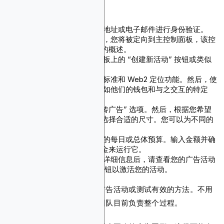
设置活动：分步指南
登录平台：
使用您的钱包地址或电子邮件进行身份验证。
导航到控制面板：
登录后，您将被定向到主控制面板，该控
制面板显示所有广告活动的概述。
发起新活动：
点击控制面板上的 “创建新活动” 按钮或类似
选项。
选择定位选项：
同时使用标准和 Web2 定位功能。然后，使
用用户的 Web3 行为（例如他们的钱包和与之交互的特定
链）来定位用户。
上传展示广告：
选择 “上传广告” 选项。然后，根据您希望
展示广告的展示位置为其选择合适的尺寸。您可以为不同的
定位选项保存多个广告集。
设定预算：
确定广告活动的每日或总体预算。输入金额并确
保您的钱包中有足够的资金来运行它。
查看并启动：
设置完所有详细信息后，请查看您的广告活动
设置。点击 “启动活动” 按钮以激活您的活动。
现在，你可能没有时间设置广告活动或测试有效的方法。不用
担心，区块链广告媒体购买团队目前负责整个过程。