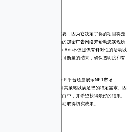
结论
在营销方面，每一美元都很重要，因为它决定了你的项目将走
多远。因此，您必须选择正确的加密广告网络来帮助您实现所
需的投资回报率。Blockchain-Ads不仅提供有针对性的活动以
吸引正确的受众，而且还提供可衡量的结果，确保透明度和有
效性。
无论您是推出新代币、推广DeFi平台还是展示NFT市场，
Blockchain-Ads都会量身定制其策略以满足您的特定需求。因
此，不要将预算浪费在数字空白中，并希望获得最好的结果。
与区块链广告合作，为每项活动取得切实成果。