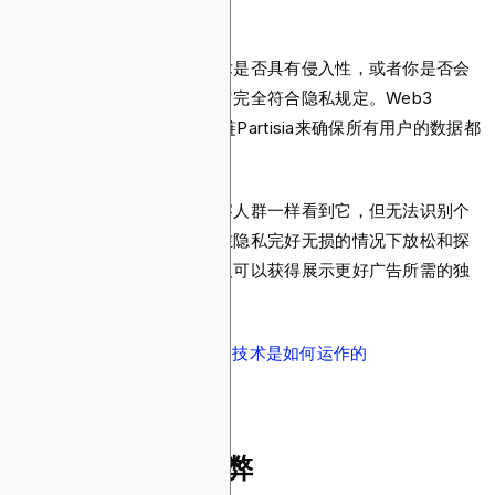
容。
现在，你可能想知道这项技术是否具有侵入性，或者你是否会
违反某些隐私法，好消息是它完全符合隐私规定。Web3
cookie使用零知识证明区块链Partisia来确保所有用户的数据都
是加密和匿名的。
基本上，你可以像远距离观察人群一样看到它，但无法识别个
人面孔。这意味着用户可以在隐私完好无损的情况下放松和探
索去中心化网络，项目创始人可以获得展示更好广告所需的独
家信息。
阅读更多关于
Web3 Cookie 技术是如何运作的
区块链广告的利与弊