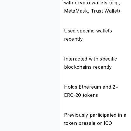
Devices
with crypto wallets (e.g.,
laptops
MetaMask, Trust Wallet)
Wallet
Used specific wallets
N/A
Activity
recently.
Blockchain
Interacted with specific
N/A
Activity
blockchains recently
Token
Holds Ethereum and 2+
N/A
Holdings
ERC-20 tokens
Transaction
Previously participated in a
N/A
History
token presale or ICO