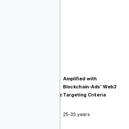
以下是其工作原理的示例：
Traditional
Amplified with
Criteria
Audience
Blockchain-Ads’ Web3
Demographic
Targeting Criteria
Age
25-35 years
25-35 years