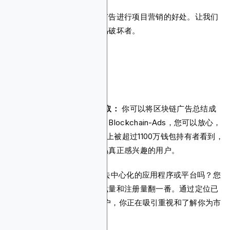
我们已经介绍了使用区块链广告进行项目营销的好处。让我们
来看看它的优点和潜在的交易破坏者。
区块链广告的优点
1。广泛的覆盖范围和用户获取：
你可以将区块链广告总结成
两个词：数字和相关性。有了Blockchain-Ads，您可以放心，
您的项目将在9,000多个平台上被超过1100万钱包持有者看到，
从而确保您只吸引对您的产品真正感兴趣的用户。
2。提高 dApp 参与度：
有去中心化的应用程序或平台吗？您
可以通过区块链广告将其下载量和注册量翻一番。通过定位已
经参与 Web3 生态系统的用户，你正在吸引重视和了解你为市
场带来的东西的受众。