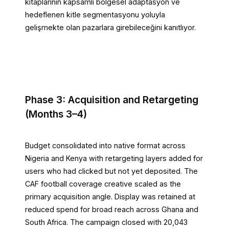
kitaplarının kapsamlı bölgesel adaptasyon ve
hedeflenen kitle segmentasyonu yoluyla
gelişmekte olan pazarlara girebileceğini kanıtlıyor.
Phase 3: Acquisition and Retargeting
(Months 3–4)
Budget consolidated into native format across
Nigeria and Kenya with retargeting layers added for
users who had clicked but not yet deposited. The
CAF football coverage creative scaled as the
primary acquisition angle. Display was retained at
reduced spend for broad reach across Ghana and
South Africa. The campaign closed with 20,043