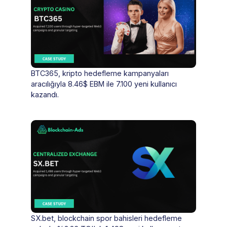
BTC365, kripto hedefleme kampanyaları
aracılığıyla 8.46$ EBM ile 7.100 yeni kullanıcı
kazandı.
SX.bet, blockchain spor bahisleri hedefleme