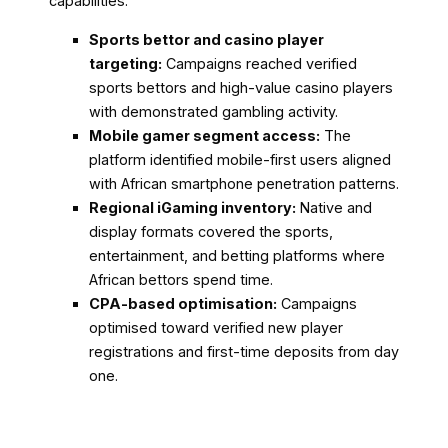
capabilities:
Sports bettor and casino player
targeting:
Campaigns reached verified
sports bettors and high-value casino players
with demonstrated gambling activity.
Mobile gamer segment access:
The
platform identified mobile-first users aligned
with African smartphone penetration patterns.
Regional iGaming inventory:
Native and
display formats covered the sports,
entertainment, and betting platforms where
African bettors spend time.
CPA-based optimisation:
Campaigns
optimised toward verified new player
registrations and first-time deposits from day
one.