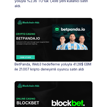
yoluyla %2.36 TO'luk 1,498 yeni kullanıcı satın
aldı.
BetPanda, Web3 hedefleme yoluyla 41.28$ EBM
ile 21.007 kripto deneyimli oyuncu satın aldı