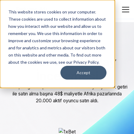
This website stores cookies on your computer.
These cookies are used to collect information about
how you interact with our website and allow us to
remember you. We use this information in order to
improve and customize your browsing experience
and for analytics and metrics about our visitors both
IGAMING
on this website and other media. To find out more
1xBet Örnek Olay
about the cookies we use, see our Privacy Policy.
İncelemesi
Accept
1xBet, bölgesel spor bahisleri hedefleme yoluyla 9.1x getiri
ile satın alma başına 48$ maliyetle Afrika pazarlarında
20.000 aktif oyuncu satın aldı.