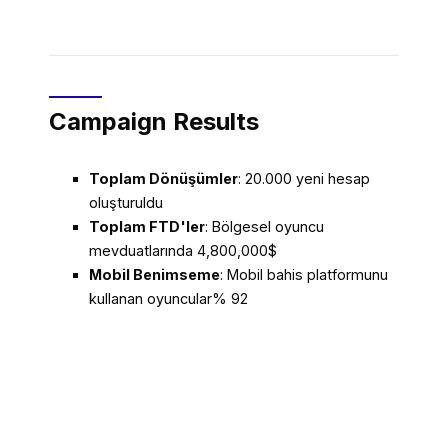
Campaign Results
Toplam Dönüşümler
: 20.000 yeni hesap
oluşturuldu
Toplam FTD'ler
: Bölgesel oyuncu
mevduatlarında 4,800,000$
Mobil Benimseme
: Mobil bahis platformunu
kullanan oyuncular% 92