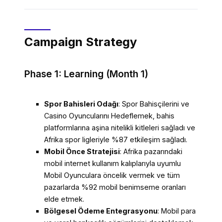
Campaign Strategy
Phase 1: Learning (Month 1)
Spor Bahisleri Odağı
: Spor Bahisçilerini ve
Casino Oyuncularını Hedeflemek, bahis
platformlarına aşina nitelikli kitleleri sağladı ve
Afrika spor ligleriyle %87 etkileşim sağladı.
Mobil Önce Stratejisi
: Afrika pazarındaki
mobil internet kullanım kalıplarıyla uyumlu
Mobil Oyunculara öncelik vermek ve tüm
pazarlarda %92 mobil benimseme oranları
elde etmek.
Bölgesel Ödeme Entegrasyonu
: Mobil para