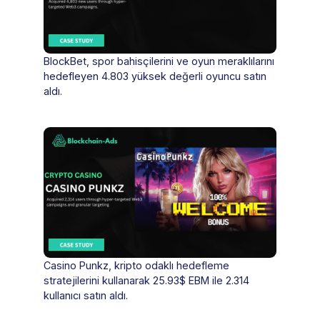
BlockBet, spor bahisçilerini ve oyun meraklılarını
hedefleyen 4.803 yüksek değerli oyuncu satın
aldı.
Casino Punkz, kripto odaklı hedefleme
stratejilerini kullanarak 25.93$ EBM ile 2.314
kullanıcı satın aldı.