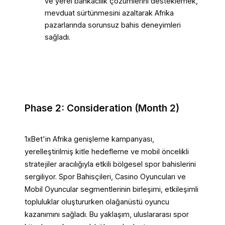
ve yerel bankacılık çözümlerini desteklemek,
mevduat sürtünmesini azaltarak Afrika
pazarlarında sorunsuz bahis deneyimleri
sağladı.
Phase 2: Consideration (Month 2)
1xBet'in Afrika genişleme kampanyası,
yerelleştirilmiş kitle hedefleme ve mobil öncelikli
stratejiler aracılığıyla etkili bölgesel spor bahislerini
sergiliyor. Spor Bahisçileri, Casino Oyuncuları ve
Mobil Oyuncular segmentlerinin birleşimi, etkileşimli
topluluklar oluştururken olağanüstü oyuncu
kazanımını sağladı. Bu yaklaşım, uluslararası spor