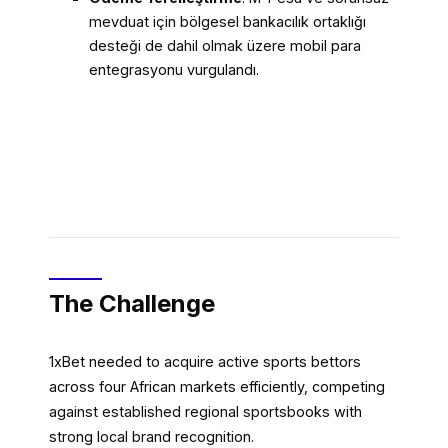
mevduat için bölgesel bankacılık ortaklığı
desteği de dahil olmak üzere mobil para
entegrasyonu vurgulandı.
The Challenge
1xBet needed to acquire active sports bettors
across four African markets efficiently, competing
against established regional sportsbooks with
strong local brand recognition.