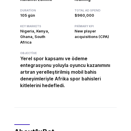
DURATION
TOTAL AD SPEND
105 gün
$960,000
KEY MARKETS
PRIMARY KPI
Nigeria, Kenya,
New player
Ghana, South
acquisitions (CPA)
Africa
OBJECTIVE
Yerel spor kapsamı ve ödeme
entegrasyonu yoluyla oyuncu kazanımını
artıran yerelleştirilmiş mobil bahis
deneyimleriyle Afrika spor bahisleri
kitlelerini hedefledi.