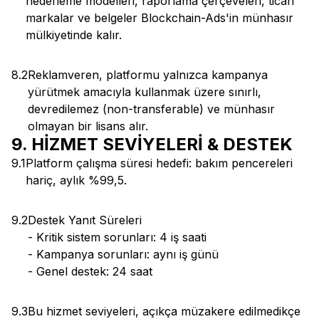
hedefleme modelleri, raporlama çerçeveleri, ticari
markalar ve belgeler Blockchain-Ads'in münhasır
mülkiyetinde kalır.
8.2
Reklamveren, platformu yalnızca kampanya
yürütmek amacıyla kullanmak üzere sınırlı,
devredilemez (non-transferable) ve münhasır
olmayan bir lisans alır.
9. HİZMET SEVİYELERİ & DESTEK
9.1
Platform çalışma süresi hedefi: bakım pencereleri
hariç, aylık %99,5.
9.2
Destek Yanıt Süreleri
- Kritik sistem sorunları: 4 iş saati
- Kampanya sorunları: aynı iş günü
- Genel destek: 24 saat
9.3
Bu hizmet seviyeleri, açıkça müzakere edilmedikçe