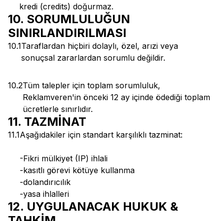
kredi (credits) doğurmaz.
10. SORUMLULUĞUN
SINIRLANDIRILMASI
10.1
Taraflardan hiçbiri dolaylı, özel, arızi veya
sonuçsal zararlardan sorumlu değildir.
10.2
Tüm talepler için toplam sorumluluk,
Reklamveren'in önceki 12 ay içinde ödediği toplam
ücretlerle sınırlıdır.
11. TAZMİNAT
11.1
Aşağıdakiler için standart karşılıklı tazminat:
-Fikri mülkiyet (IP) ihlali
-kasıtlı görevi kötüye kullanma
-dolandırıcılık
-yasa ihlalleri
12. UYGULANACAK HUKUK &
TAHKİM