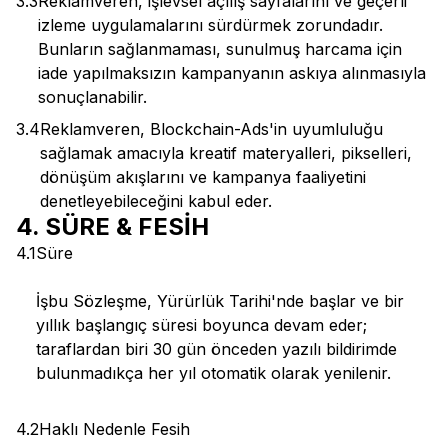
3.3
Reklamveren, işlevsel açılış sayfalarını ve geçerli
izleme uygulamalarını sürdürmek zorundadır.
Bunların sağlanmaması, sunulmuş harcama için
iade yapılmaksızın kampanyanın askıya alınmasıyla
sonuçlanabilir.
3.4
Reklamveren, Blockchain-Ads'in uyumluluğu
sağlamak amacıyla kreatif materyalleri, pikselleri,
dönüşüm akışlarını ve kampanya faaliyetini
denetleyebileceğini kabul eder.
4. SÜRE & FESİH
4.1
Süre
İşbu Sözleşme, Yürürlük Tarihi'nde başlar ve bir
yıllık başlangıç süresi boyunca devam eder;
taraflardan biri 30 gün önceden yazılı bildirimde
bulunmadıkça her yıl otomatik olarak yenilenir.
4.2
Haklı Nedenle Fesih