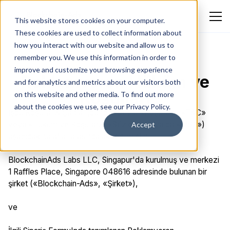
This website stores cookies on your computer.
These cookies are used to collect information about
how you interact with our website and allow us to
remember you. We use this information in order to
improve and customize your browsing experience
Reklamveren Hüküm ve
and for analytics and metrics about our visitors both
Koşulları
on this website and other media. To find out more
about the cookies we use, see our Privacy Policy.
İşbu Koşullar & Şartlar (bundan böyle «Koşullar», «T&C»
veya «Hüküm ve Koşullar», «Sözleşme» ya da «MSA»)
Accept
aşağıdaki taraflar arasında akdedilmiştir:
BlockchainAds Labs LLC, Singapur'da kurulmuş ve merkezi
1 Raffles Place, Singapore 048616 adresinde bulunan bir
şirket («Blockchain-Ads», «Şirket»),
ve