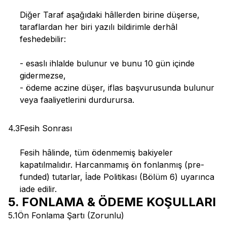
Diğer Taraf aşağıdaki hâllerden birine düşerse,
taraflardan her biri yazılı bildirimle derhâl
feshedebilir:
- esaslı ihlalde bulunur ve bunu 10 gün içinde
gidermezse,
- ödeme aczine düşer, iflas başvurusunda bulunur
veya faaliyetlerini durdurursa.
4.3
Fesih Sonrası
Fesih hâlinde, tüm ödenmemiş bakiyeler
kapatılmalıdır. Harcanmamış ön fonlanmış (pre-
funded) tutarlar, İade Politikası (Bölüm 6) uyarınca
iade edilir.
5. FONLAMA & ÖDEME KOŞULLARI
5.1
Ön Fonlama Şartı (Zorunlu)