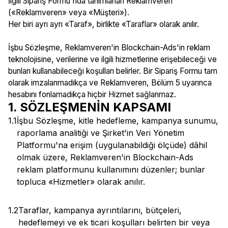
İlgili Sipariş Formu'nda tanımlanan Reklamveren
(«Reklamveren» veya «Müşteri»).
Her biri ayrı ayrı «Taraf», birlikte «Taraflar» olarak anılır.
İşbu Sözleşme, Reklamveren'in Blockchain-Ads'in reklam
teknolojisine, verilerine ve ilgili hizmetlerine erişebileceği ve
bunları kullanabileceği koşulları belirler. Bir Sipariş Formu tam
olarak imzalanmadıkça ve Reklamveren, Bölüm 5 uyarınca
hesabını fonlamadıkça hiçbir Hizmet sağlanmaz.
1. SÖZLEŞMENİN KAPSAMI
1.1
İşbu Sözleşme, kitle hedefleme, kampanya sunumu,
raporlama analitiği ve Şirket'in Veri Yönetim
Platformu'na erişim (uygulanabildiği ölçüde) dâhil
olmak üzere, Reklamveren'in Blockchain-Ads
reklam platformunu kullanımını düzenler; bunlar
topluca «Hizmetler» olarak anılır.
1.2
Taraflar, kampanya ayrıntılarını, bütçeleri,
hedeflemeyi ve ek ticari koşulları belirten bir veya