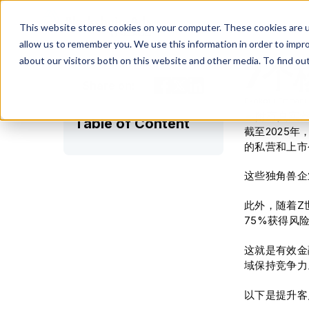
This website stores cookies on your computer. These cookies are u
allow us to remember you. We use this information in order to impr
about our visitors both on this website and other media. To find ou
7个
Share on:
Ekokotu Emmanu
Table of Content
截至2025
的私营和上市
这些独角兽企
此外，随着Z
75%获得风
这就是有效金
域保持竞争力
以下是提升客