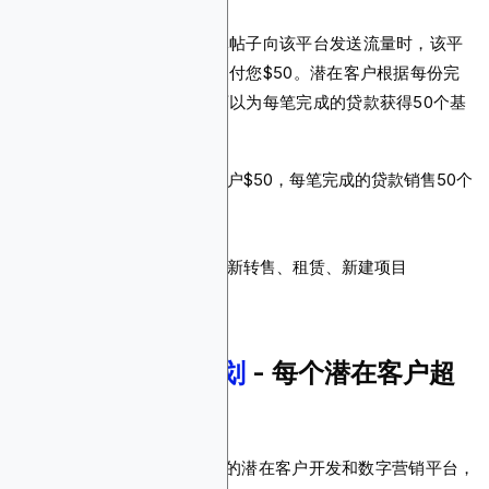
当您从网站、博客或社交媒体帖子向该平台发送流量时，该平
台会为每个生成的潜在客户支付您$50。潜在客户根据每份完
整的贷款申请来确定。您还可以为每笔完成的贷款获得50个基
点（$500-$3,000）。
佣金：每个生成的潜在客户$50，每笔完成的贷款销售50个
基点
Cookie有效期：未指定
支付方式：未指定
产品：房地产贷款，如翻新转售、租赁、新建项目
7.
Zappian联盟计划
- 每个潜在客户超
过$100
Zappian是一家总部位于美国的潜在客户开发和数字营销平台，