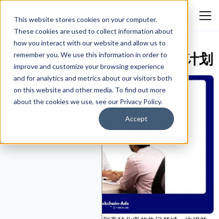
This website stores cookies on your computer.
These cookies are used to collect information about
how you interact with our website and allow us to
2025年十大高佣金贷款联盟计划
remember you. We use this information in order to
improve and customize your browsing experience
Emmanuella Oluwafemi
March 31, 2026
金融与交易
and for analytics and metrics about our visitors both
on this website and other media. To find out more
about the cookies we use, see our Privacy Policy.
Accept