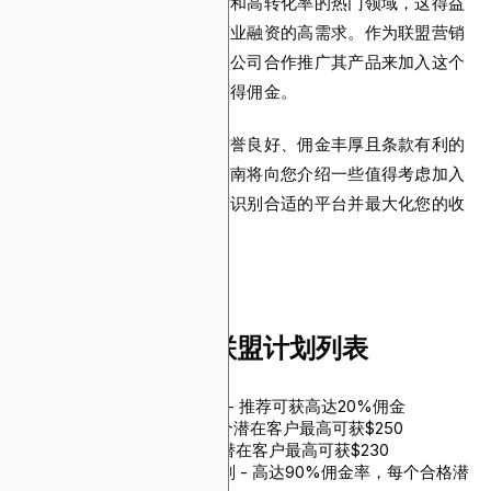
贷款市场一直是潜在客户开发和高转化率的热门领域，这得益
于其长青属性以及对个人和商业融资的高需求。作为联盟营销
人员，您可以通过与各类贷款公司合作推广其产品来加入这个
行业，并通过为其平台引流获得佣金。
但要取得成功，您必须选择信誉良好、佣金丰厚且条款有利的
贷款联盟计划。我们今天的指南将向您介绍一些值得考虑加入
的计划。我们还将指导您如何识别合适的平台并最大化您的收
益。
2025年十大贷款联盟计划列表
Blockchain-Ads联盟计划 - 推荐可获高达20%佣金
Round Sky联盟计划 - 每个潜在客户最高可获$250
Profitner联盟计划 - 每个潜在客户最高可获$230
Leadstack Media联盟计划 - 高达90%佣金率，每个合格潜