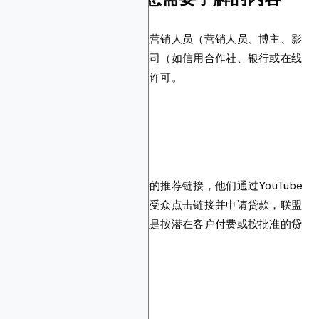
商业贷款联盟计划是允许联盟营销人员（营销人员、博主、影
响者和贷款机构）推广贷款公司（如信用合作社、银行或在线
贷款机构）提供的贷款产品的许可。
了解贷款联盟计划
联盟营销人员会获得一个独特的推荐链接，他们通过YouTube
频道或社交媒体与受众分享。受众点击链接并申请贷款，联盟
营销人员就能获得报酬，可以是按潜在客户付费或按批准的贷
款付费。
贷款联盟计划可以是：
发薪日贷款联盟计划