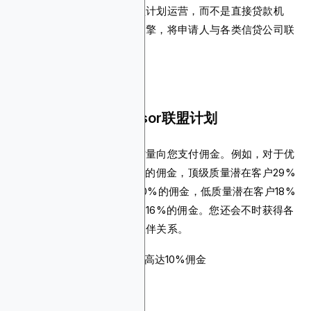
为发薪日贷款搜索引擎和联盟计划运营，而不是直接贷款机
构。它提供发薪日贷款搜索引擎，将申请人与各类信贷公司联
系起来。
为什么您应该推广Volsor联盟计划
该平台将根据您潜在客户的质量向您支付佣金。例如，对于优
质潜在客户，您可以获得17%的佣金，顶级质量潜在客户29%
的佣金，平均质量潜在客户20%的佣金，低质量潜在客户18%
的佣金，以及不可用潜在客户16%的佣金。您还会不时获得各
种营销工具以帮助您的合作伙伴关系。
佣金：成功潜在客户可获高达10%佣金
Cookie有效期：未指定
支付方式：未指定
产品：发薪日贷款