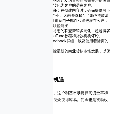
专注于高价值潜在客户：
联盟计划为合格的潜在客户提供高
佣金率，因此要瞄准可能转化为客户的潜在客户。
使用潜在客户磁铁建立信任：
在创建内容时，确保提供可下
载的PDF，如"2025年小企业五大融资选择"、"SBA贷款清
单"。通过自动化电子邮件追踪电子邮件和跟进潜在客户，
并通过跟进序列鼓励使用联盟链接。
通过多个渠道推广产品：
将您的联盟营销多元化，超越博客
文章和付费广告。创建YouTube教程和贷款机构评论、
LinkedIn帖子、企业家Facebook群组，以及使用着陆页的
冷外联。
跟上行业趋势：
确保您监控最新的商业贷款市场发展，以保
持竞争优势。
贷款利基市场的挑战与机遇
推广贷款联盟计划有很多机会。这个利基市场提供高佣金率和
广泛的产品，使得接触正确的受众变得容易。佣金也是被动收
入的良好来源。