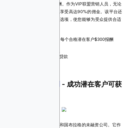
客户可以获得高达$300的报酬。作为VIP联盟营销人员，无论
您的推荐规模大小，您都可以享受高达90%的佣金。该平台还
拥有广泛的发薪日和个人贷款选项，使您能够为受众提供合适
的产品进行营销。
佣金：高达90%佣金率，每个合格潜在客户$300报酬
Cookie有效期：未指定
支付方式：PayPal、电汇
产品：发薪日贷款、个人贷款
5.
Volsor联盟计划
- 成功潜在客户可获
高达10%佣金
Volsor是一家总部位于捷克共和国布拉格的未融资公司。它作