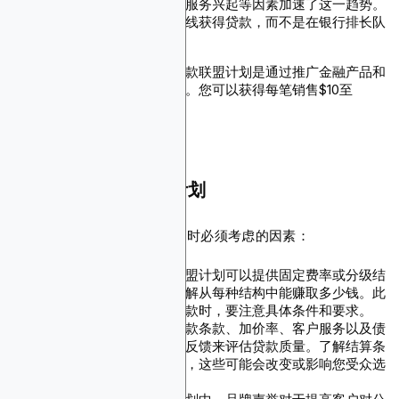
传统贷款放缓和在线金融服务兴起等因素加速了这一趋势。
人们现在可以更轻松地在线获得贷款，而不是在银行排长队
等待。
巨大的收益潜力：
商业贷款联盟计划是通过推广金融产品和
服务赚取收入的最佳方式。您可以获得每笔销售$10至
$2,000不等的佣金费用。
选择合适的贷款联盟计划
以下是选择最佳贷款联盟计划时必须考虑的因素：
佣金结构和比率：
贷款联盟计划可以提供固定费率或分级结
构佣金。重要的是您要了解从每种结构中能赚取多少钱。此
外，当您选择高额报酬贷款时，要注意具体条件和要求。
产品和服务质量：
根据贷款条款、加价率、客户服务以及债
权人和借款人的整体正面反馈来评估贷款质量。了解结算条
款和信用评分要求等术语，这些可能会改变或影响您受众选
择某项产品的决定。