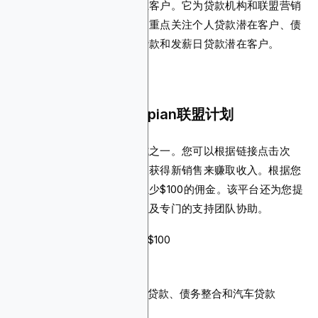
专注于高质量贷款和联盟潜在客户。它为贷款机构和联盟营销
人员提供潜在客户开发服务，重点关注个人贷款潜在客户、债
务整合贷款潜在客户、汽车贷款和发薪日贷款潜在客户。
为什么您应该推广Zappian联盟计划
该平台拥有最灵活的支付模式之一。您可以根据链接点击次
数、每个生成的潜在客户以及获得新销售来赚取收入。根据您
产生的销售额，您可以获得至少$100的佣金。该平台还为您提
供实时报告功能、及时付款以及专门的支持团队协助。
佣金：每个潜在客户超过$100
Cookie有效期：未指定
支付方式：电汇、ACH
产品：个人贷款、发薪日贷款、债务整合和汽车贷款