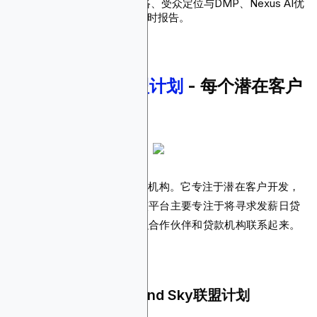
产品：全栈DSP/广告网络、受众定位与DMP、Nexus AI优
化、链上归因与分析、实时报告。
2.
Round Sky联盟计划
- 每个潜在客户
最高可获$250
Round Sky平台不是直接贷款机构。它专注于潜在客户开发，
是一个个人贷款联盟平台。该平台主要专注于将寻求发薪日贷
款和个人贷款的消费者与金融合作伙伴和贷款机构联系起来。
为什么您应该推广Round Sky联盟计划