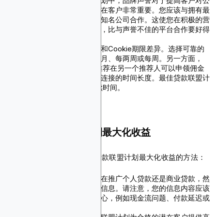
品牌声誉：
在贷款联盟计划中，品牌声誉对于提高客户对公
司的忠诚度和吸引更多潜在客户非常重要。您应该与拥有最
佳客户反馈和顶级排名的知名公司合作。这使您在积极的营
销努力中更容易取得成功，比与声誉不佳的平台合作要好得
多。
支付条款：
查看支付频率和Cookie期限差异。选择可靠的
支付到期日，大多数是每月、每两周或每周。另一方面，
Cookie期限将决定您的推荐在另一个推荐人可以申领佣金
之前与您的联盟链接保持连接的时间长度。最佳贷款联盟计
划提供更长的Cookie持续时间。
如何通过贷款联盟计划最大化收益
以下是赢得受众信任并通过贷款联盟计划最大化收益的方法：
了解您的受众：
区分您是在推广个人贷款还是商业贷款，然
后针对特定利基定制您的信息。请注意，您的信息内容应该
对受众的问题表现出同理心，例如现金流问题、付款延迟或
增长障碍。