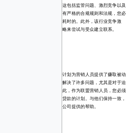
然而，您也会遇到许多挑战。这包括监管问题、激烈竞争以及
与受众互动的难度。贷款行业有严格的合规规则和法规，您必
须遵守，这可能证明是复杂且耗时的。此外，该行业竞争激
烈，因此您必须采用更好的策略来尝试与受众建立联系。
贷款联盟计划值得吗？
贷款联盟计划绝对值得。这些计划为营销人员提供了赚取被动
收入来源的机会。此外，贷款解决了许多问题，尤其是对于迫
切需要资金的小企业而言。因此，作为联盟营销人员，您必须
识别提供能够解决受众问题的贷款的计划。与他们保持一致，
并教育您的受众接受这些贷款公司提供的帮助。