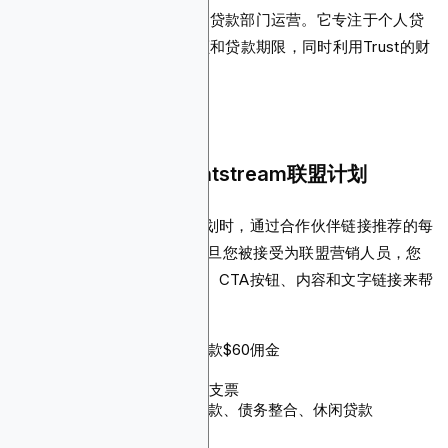
该平台作为Trust Bank的在线贷款部门运营。它专注于个人贷
款，为借款人提供灵活的金额和贷款期限，同时利用Trust的财
务稳定性和监管监督。
为什么您应该推广Lightstream联盟计划
当您加入Lightstream联盟计划时，通过合作伙伴链接推荐的每
笔成功贷款可以赚取$60。一旦您被接受为联盟营销人员，您
将可以访问100多个横幅广告、CTA按钮、内容和文字链接来帮
助营销。
佣金：每笔成功推荐的贷款$60佣金
Cookie有效期：未指定
支付方式：ACH、电汇、支票
产品：家居装修和汽车贷款、债务整合、休闲贷款