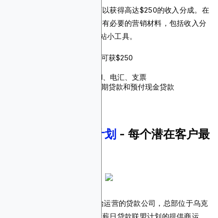
根据您潜在客户的质量，您可以获得高达$250的收入分成。在
您注册该平台后，您将收到所有必要的营销材料，包括收入分
成与CPA优惠、API说明和网站小工具。
佣金：每个潜在客户最高可获$250
Cookie有效期：未指定
支付方式：ACH、PayPal、电汇、支票
产品：短期个人贷款、分期贷款和预付现金贷款
3.
Profitner联盟计划
- 每个潜在客户最
高可获$230
Profitner是一家于2017年开始运营的贷款公司，总部位于乌克
兰基辅。该平台作为个人和发薪日贷款联盟计划的提供商运