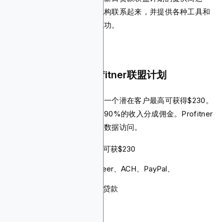
营，将联盟营销人员与贷款机构联系起来，并提供各种工具和
资源帮助市场营销人员取得成功。
为什么您应该推广Profitner联盟计划
作为联盟营销人员，您每售出一个潜在客户最高可获得$230。
通过该平台，您可以获得高达90%的收入分成佣金。Profitner
还将为您提供智能集成和快速数据访问。
佣金：每个潜在客户最高可获$230
Cookie有效期：未指定
支付方式：电汇、Payoneer、ACH、PayPal、
WebMoney、Skrill
产品：个人贷款、发薪日贷款