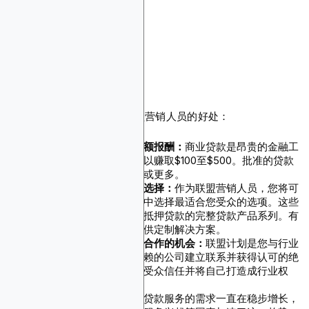
个人贷款联盟计划
商业贷款联盟计划
贷款联盟计划的好处
以下是成为贷款联盟计划联盟营销人员的好处：
每个潜在客户或销售的高额报酬：
商业贷款是昂贵的金融工
具，仅一个潜在客户就可以赚取$100至$500。批准的贷款
佣金甚至可以高达$1,000或更多。
为受众提供多样化的融资选择：
作为联盟营销人员，您将可
以访问许多融资选择，从中选择最适合您受众的选项。这些
计划提供从个人到商业和抵押贷款的完整贷款产品系列。有
时他们甚至为特定客户提供定制解决方案。
与知名且受人尊敬的品牌合作的机会：
联盟计划是您与行业
中知名、受尊敬和值得信赖的公司建立联系并获得认可的绝
佳机会。这有助于您建立受众信任并将自己打造成行业权
威。
不断增长的市场需求：
对贷款服务的需求一直在稳步增长，