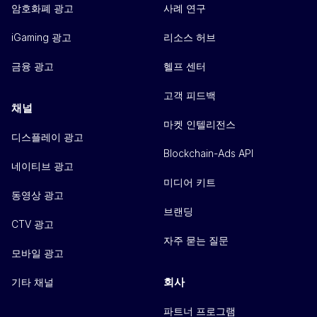
암호화폐 광고
사례 연구
iGaming 광고
리소스 허브
금융 광고
헬프 센터
고객 피드백
채널
마켓 인텔리전스
디스플레이 광고
Blockchain-Ads API
네이티브 광고
미디어 키트
동영상 광고
브랜딩
CTV 광고
자주 묻는 질문
모바일 광고
회사
기타 채널
파트너 프로그램