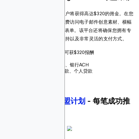
您为该平台带来的每个潜在客户将获得高达$320的佣金。在您
的联盟营销旅程中，您可以免费访问电子邮件创意素材、横幅
广告、网站模板和JavaScript表单。该平台还将确保您拥有专
门的客户经理、专业的营销支持以及非常灵活的支付方式。
佣金：每个潜在客户最高可获$320报酬
Cookie有效期：未指定
支付方式：PayPal、电汇、银行ACH
产品：短期贷款、分期贷款、个人贷款
9.
Lightstream联盟计划
- 每笔成功推
荐的贷款$60佣金