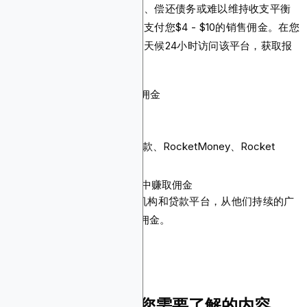
当您成功向正在建立储蓄账户、偿还债务或难以维持收支平衡
的人推广其产品时，该平台会支付您$4 - $10的销售佣金。在您
的联盟营销旅程中，您可以全天候24小时访问该平台，获取报
告、横幅广告和文字链接。
佣金：每笔销售$4 - $10佣金
Cookie有效期：未指定
支付方式：未指定
产品：个人贷款、抵押贷款、RocketMoney、Rocket
Pro、Rocket Close
推荐广告主，从每笔广告支出中赚取佣金
向Blockchain-Ads推荐贷款机构和贷款平台，从他们持续的广
告支出中赚取10-20%的持续佣金。
申请访问
关于贷款联盟计划您需要了解的内容