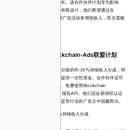
提供合规且以绩效为导向的增长。该合作伙伴计划专为影响
者、顾问、代理机构和媒体发布商设计，他们希望通过在
Blockchain-Ads上管理或推荐广告活动来增加收入，而无需额
外的工作负担。
为什么您应该推广Blockchain-Ads联盟计划
该计划根据合作伙伴级别提供分级的10-20%持续收入分成，同
时为从竞争广告平台转移客户提供一次性奖金。合作伙伴还可
获得专属客户经理、销售支持、免费使用Blockchain
Analytics、链上自定义受众、报告API。他们还会获得经认证
的合作伙伴徽章，帮助您在受监管行业的广告主中脱颖而出。
佣金：基于级别的10-20%持续收入分成
Cookie有效期：未指定
支付方式：稳定币