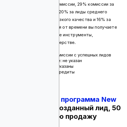
можете получить 17% комиссии, 29% комиссии за
лиды высшего качества, 20% за лиды среднего
качества, 18% за лиды низкого качества и 16% за
непригодные лиды. Время от времени вы получаете
различные маркетинговые инструменты,
помогающие вам в партнерстве.
Комиссия: до 10% комиссии с успешных лидов
Срок действия cookie: не указан
Способы оплаты: не указаны
Продукты: срочные кредиты
6.
Партнерская программа New
Silver
- $50 за созданный лид, 50
б.п. за закрытую продажу
кредита