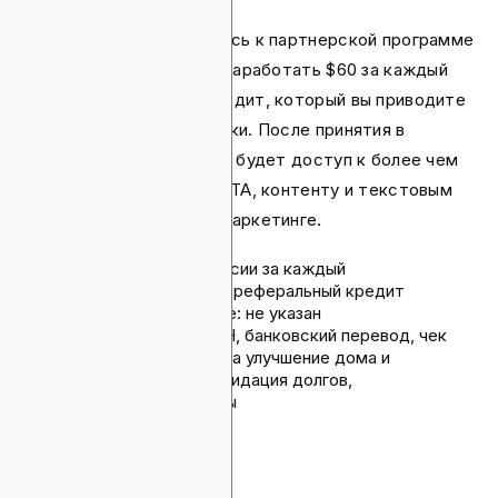
Когда вы присоединяетесь к партнерской программе
Lightstream, вы можете заработать $60 за каждый
профинансированный кредит, который вы приводите
через партнерские ссылки. После принятия в
качестве партнера у вас будет доступ к более чем
100 баннерам, кнопкам CTA, контенту и текстовым
ссылкам для помощи в маркетинге.
Комиссия: $60 комиссии за каждый
профинансированный реферальный кредит
Срок действия cookie: не указан
Способы оплаты: ACH, банковский перевод, чек
Продукты: кредиты на улучшение дома и
автокредиты, консолидация долгов,
рекреационные займы