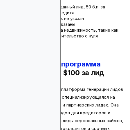
Комиссия: $50 за созданный лид, 50 б.п. за
закрытую продажу кредита
Срок действия cookie: не указан
Способы оплаты: не указаны
Продукты: кредиты на недвижимость, такие как
fix & flip, аренда, строительство с нуля
7.
Партнерская программа
Zappian
- более $100 за лид
Zappian — американская платформа генерации лидов
и цифрового маркетинга, специализирующаяся на
качественных кредитных и партнерских лидах. Она
предлагает генерацию лидов для кредиторов и
партнеров с акцентом на лиды персональных займов,
консолидации долгов, автокредитов и срочных