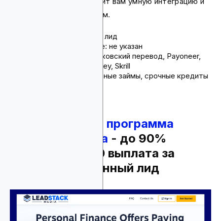
Profitner также предложит вам умную интеграцию и
быстрый доступ к данным.
Комиссия: до $230 за лид
Срок действия cookie: не указан
Способы оплаты: банковский перевод, Payoneer,
ACH, PayPal, WebMoney, Skrill
Продукты: персональные займы, срочные кредиты
4.
Партнерская программа
Leadstack Media
- до 90%
комиссии, $300 выплата за
квалифицированный лид