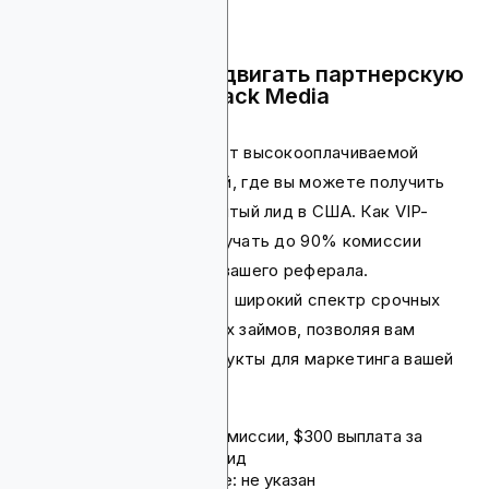
Почему стоит продвигать партнерскую
программу Leadstack Media
Эта платформа управляет высокооплачиваемой
партнерской программой, где вы можете получить
до $300 за каждый принятый лид в США. Как VIP-
партнер, вы можете получать до 90% комиссии
независимо от размера вашего реферала.
Платформа также имеет широкий спектр срочных
кредитов и персональных займов, позволяя вам
иметь подходящие продукты для маркетинга вашей
аудитории.
Комиссия: до 90% комиссии, $300 выплата за
квалифицированный лид
Срок действия cookie: не указан