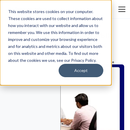
This website stores cookies on your computer.
These cookies are used to collect information about
how you interact with our website and allow us to
10 высокооплачиваемых
remember you. We use this information in order to
improve and customize your browsing experience
кредитных партнерских
and for analytics and metrics about our visitors both
программ на 2025 год
on this website and other media. To find out more
about the cookies we use, see our Privacy Policy.
Emmanuella Oluwafemi
March 26, 2026
Финансы и торговля
Accept