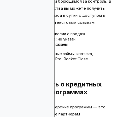
выплачивающим долги или борющимся за контроль. В
течение вашего партнерства вы можете получить
доступ к платформе 24 часа в сутки с доступом к
отчетности, баннерам и текстовым ссылкам.
Комиссия: $4-$10 комиссии с продаж
Срок действия cookie: не указан
Способы оплаты: не указаны
Продукты: персональные займы, ипотека,
RocketMoney, Rocket Pro, Rocket Close
Что нужно знать о кредитных
партнерских программах
Бизнес-кредитные партнерские программы — это
разрешения, позволяющие партнерам