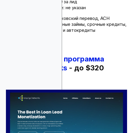
Комиссия: более $100 за лид
Срок действия cookie: не указан
Способы оплаты: банковский перевод, ACH
Продукты: персональные займы, срочные кредиты,
консолидация долгов и автокредиты
8.
Партнерская программа
Stopgo Networks
- до $320
выплата за лид