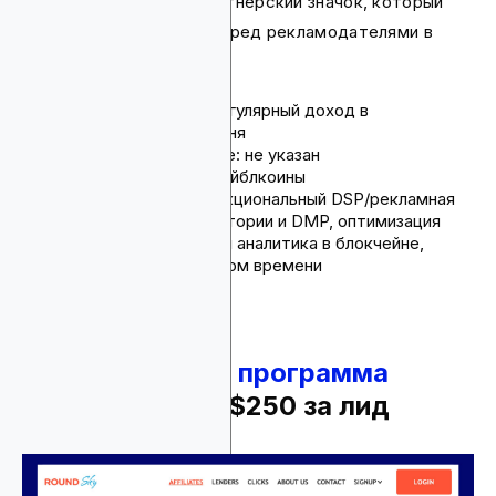
сертифицированный партнерский значок, который
помогает выделиться перед рекламодателями в
регулируемых секторах.
Комиссия: 10–20% регулярный доход в
зависимости от уровня
Срок действия cookie: не указан
Способы оплаты: стейблкоины
Продукты: полнофункциональный DSP/рекламная
сеть, таргетинг аудитории и DMP, оптимизация
Nexus AI, атрибуция и аналитика в блокчейне,
отчетность в реальном времени
2.
Партнерская программа
Round Sky
- до $250 за лид