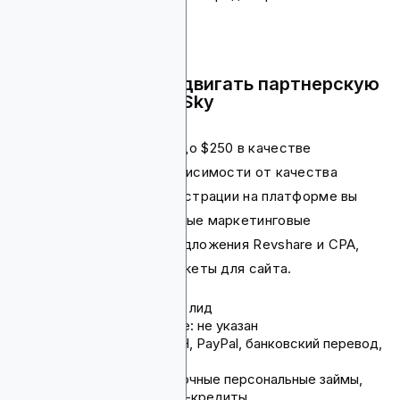
Почему стоит продвигать партнерскую
программу Round Sky
Вы можете заработать до $250 в качестве
разделения дохода в зависимости от качества
вашего лида. После регистрации на платформе вы
получите все необходимые маркетинговые
материалы, включая предложения Revshare и CPA,
инструкции по API и виджеты для сайта.
Комиссия: до $250 за лид
Срок действия cookie: не указан
Способы оплаты: ACH, PayPal, банковский перевод,
чек
Продукты: краткосрочные персональные займы,
рассрочка, экспресс-кредиты