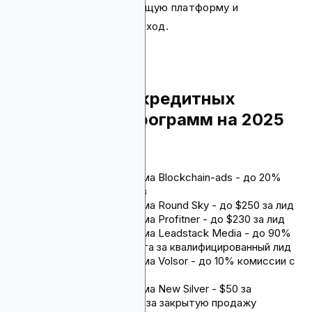
как определить подходящую платформу и
максимизировать ваш доход.
Список топ-10 кредитных
партнерских программ на 2025
год
Партнерская программа Blockchain-ads - до 20%
комиссии с рефералов
Партнерская программа Round Sky - до $250 за лид
Партнерская программа Profitner - до $230 за лид
Партнерская программа Leadstack Media - до 90%
комиссии, $300 выплата за квалифицированный лид
Партнерская программа Volsor - до 10% комиссии с
успешных лидов
Партнерская программа New Silver - $50 за
созданный лид, 50 б.п. за закрытую продажу