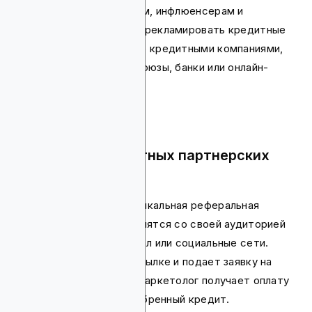
(маркетологам, блогерам, инфлюенсерам и
кредитным агентствам) рекламировать кредитные
продукты, предлагаемые кредитными компаниями,
такими как кредитные союзы, банки или онлайн-
кредиторы.
Понимание кредитных партнерских
программ
Партнерам выдается уникальная реферальная
ссылка, которую они делятся со своей аудиторией
через свой YouTube-канал или социальные сети.
Аудитория кликает по ссылке и подает заявку на
кредит, и партнерский маркетолог получает оплату
либо за лид, либо за одобренный кредит.