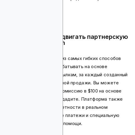
кредитов.
Почему стоит продвигать партнерскую
программу Zappian
У этой платформы один из самых гибких способов
оплаты. Вы можете зарабатывать на основе
количества кликов по ссылкам, за каждый созданный
лид и за обеспечение новой продажи. Вы можете
получить минимальную комиссию в $100 на основе
продаж, которые вы создадите. Платформа также
предлагает функции отчетности в реальном
времени, своевременные платежи и специальную
команду поддержки для помощи.