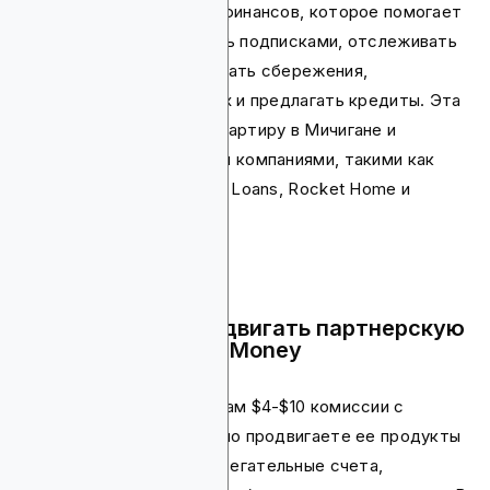
приложение для личных финансов, которое помогает
пользователям управлять подписками, отслеживать
расходы, автоматизировать сбережения,
договариваться о счетах и предлагать кредиты. Эта
компания имеет штаб-квартиру в Мичигане и
работает под дочерними компаниями, такими как
Rocket Mortgage, Rocket Loans, Rocket Home и
Rocket Close.
Почему стоит продвигать партнерскую
программу Rocket Money
Эта платформа платит вам $4-$10 комиссии с
продаж, когда вы успешно продвигаете ее продукты
людям, создающим сберегательные счета,