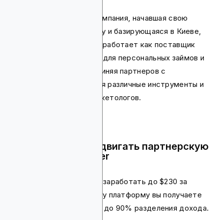
Profitner — кредитная компания, начавшая свою
деятельность в 2017 году и базирующаяся в Киеве,
Украина. Эта платформа работает как поставщик
партнерской программы для персональных займов и
срочных кредитов, соединяя партнеров с
кредиторами и предлагая различные инструменты и
ресурсы для успеха маркетологов.
Почему стоит продвигать партнерскую
программу Profitner
Как партнер, вы можете заработать до $230 за
проданный лид. Через эту платформу вы получаете
очень высокие комиссии до 90% разделения дохода.