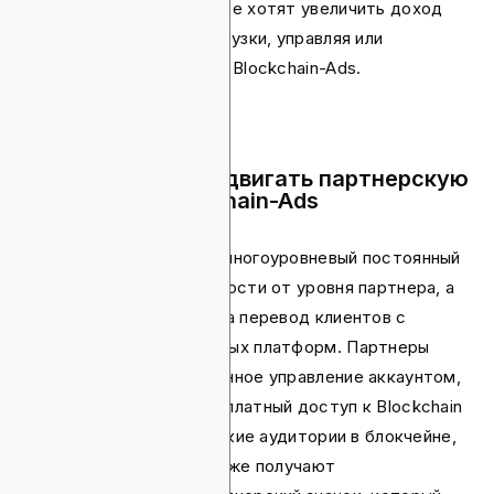
медиаиздателей, которые хотят увеличить доход
без дополнительной нагрузки, управляя или
рекомендуя кампании на Blockchain-Ads.
Почему стоит продвигать партнерскую
программу Blockchain-Ads
Программа предлагает многоуровневый постоянный
доход 10–20% в зависимости от уровня партнера, а
также разовые бонусы за перевод клиентов с
конкурирующих рекламных платформ. Партнеры
также получают выделенное управление аккаунтом,
поддержку продаж, бесплатный доступ к Blockchain
Analytics, пользовательские аудитории в блокчейне,
API отчетности. Они также получают