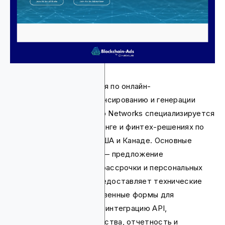
Это британская компания по онлайн-
потребительскому финансированию и генерации
кредитных лидов. Stopgo Networks специализируется
на партнерском маркетинге и финтех-решениях по
всей Великобритании, США и Канаде. Основные
услуги Stopgo Networks — предложение
краткосрочных займов, рассрочки и персональных
кредитов. Она также предоставляет технические
решения, включая собственные формы для
распространения лидов, интеграцию API,
обнаружение мошенничества, отчетность и