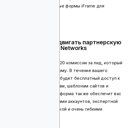
настраиваемые мобильные формы iFrame для
оптимизации конверсии.
Почему стоит продвигать партнерскую
программу Stopgo Networks
Вам будут платить до $320 комиссии за лид, который
вы приведете на платформу. В течение вашего
партнерского пути у вас будет бесплатный доступ к
email-креативам, баннерам, шаблонам сайтов и
JavaScript-формам. Платформа также обеспечит вас
выделенными менеджерами аккаунтов, экспертной
маркетинговой поддержкой и очень гибкими
способами оплаты.