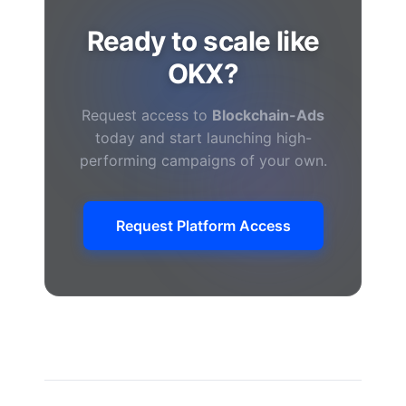
Ready to scale like
OKX?
Request access to
Blockchain-Ads
today and start launching high-
performing campaigns of your own.
Request Platform Access