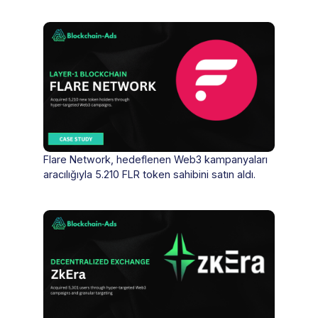
Flare Network, hedeflenen Web3 kampanyaları
aracılığıyla 5.210 FLR token sahibini satın aldı.