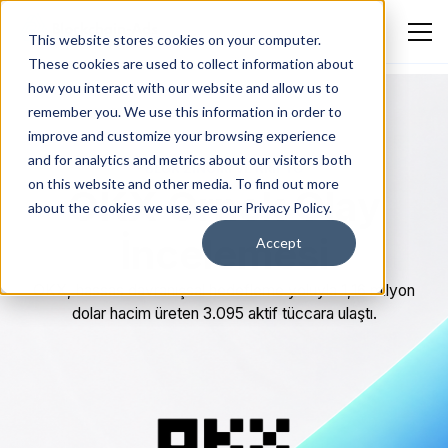
This website stores cookies on your computer.
These cookies are used to collect information about
how you interact with our website and allow us to
remember you. We use this information in order to
improve and customize your browsing experience
and for analytics and metrics about our visitors both
BLOK ZINCIRI VE KRIPTO
on this website and other media. To find out more
OKX Örnek Olay
about the cookies we use, see our Privacy Policy.
İncelemesi
Accept
OKX, hassas davranışsal hedefleme yoluyla 1,16 milyon
dolar hacim üreten 3.095 aktif tüccara ulaştı.