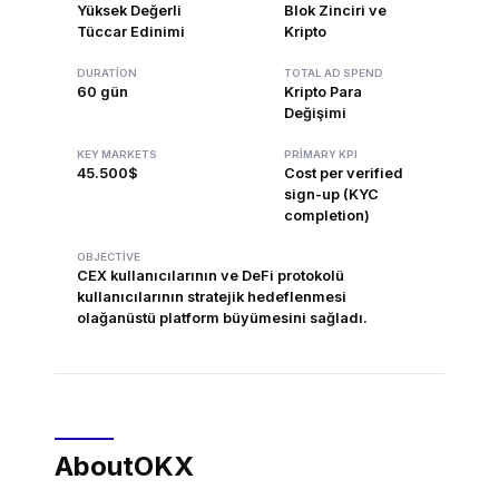
Yüksek Değerli
Blok Zinciri ve
Tüccar Edinimi
Kripto
DURATION
TOTAL AD SPEND
60 gün
Kripto Para
Değişimi
KEY MARKETS
PRIMARY KPI
45.500$
Cost per verified
sign-up (KYC
completion)
OBJECTIVE
CEX kullanıcılarının ve DeFi protokolü
kullanıcılarının stratejik hedeflenmesi
olağanüstü platform büyümesini sağladı.
About
OKX