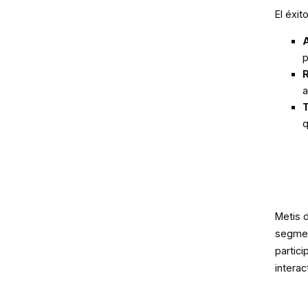
El éxit
A
p
R
a
T
q
Metis d
segmen
partic
interac