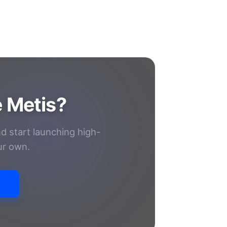
e Metis?
d start launching high-
ur own.
s