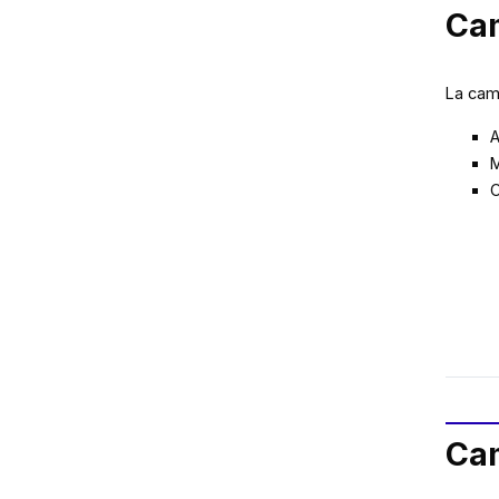
Cam
La cam
A
M
C
Cam