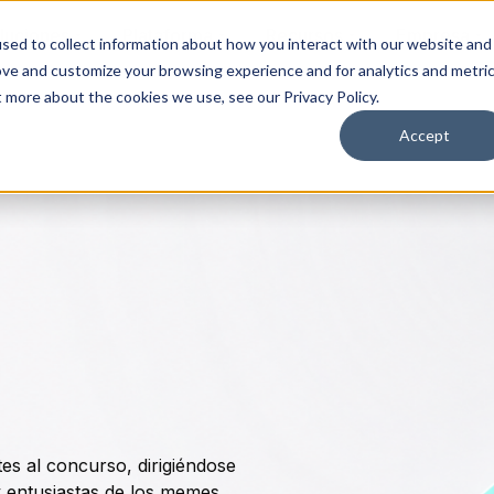
luciones
Plataforma
Recursos
Empresa
sed to collect information about how you interact with our website and
ove and customize your browsing experience and for analytics and metri
t more about the cookies we use, see our Privacy Policy.
Accept
e
tes al concurso, dirigiéndose
y entusiastas de los memes.