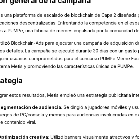
ión general de la campaña
es una plataforma de escalado de blockchain de Capa 2 diseñada pa
licaciones descentralizadas. Enfrentando la competencia en el esp
os a PUMPe, una fábrica de memes impulsada por la comunidad de
utilizó Blockchain-Ads para ejecutar una campaña de adquisición d
os detalles. La campaña se ejecutó durante 30 días con un gasto pu
quirir usuarios comprometidos para el concurso PUMPe Meme Facto
tema Metis y promoviendo las características únicas de PUMPe.
ategia
grar estos resultados, Metis empleó una estrategia publicitaria in
egmentación de audiencia:
Se dirigió a jugadores móviles y us
uegos de PC/consola y memes para audiencias involucradas en exp
e contenido viral.
ptimización creativa:
Utilizó banners visualmente atractivos y f