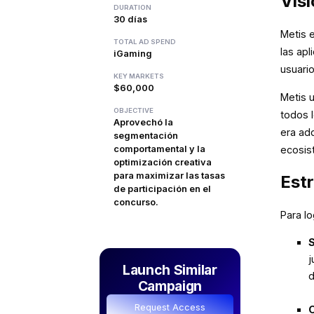
Vis
DURATION
30 días
Metis 
TOTAL AD SPEND
las ap
iGaming
usuari
KEY MARKETS
$60,000
Metis 
OBJECTIVE
todos l
Aprovechó la
era ad
segmentación
comportamental y la
ecosis
optimización creativa
para maximizar las tasas
Estr
de participación en el
concurso.
Para lo
S
j
Launch Similar
d
Campaign
Request Access
O