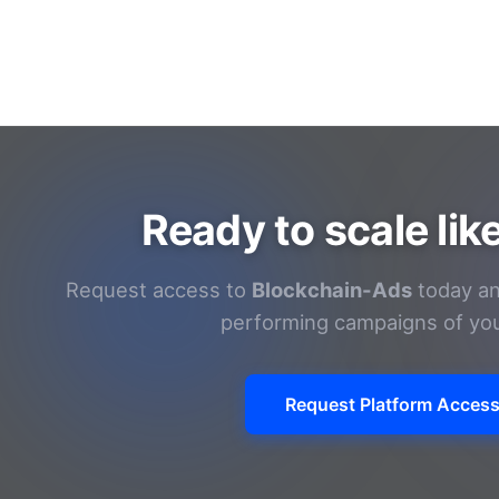
Ready to scale lik
Request access to
Blockchain-Ads
today an
performing campaigns of yo
Request Platform Acces