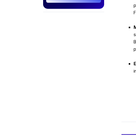
p
F
M
s
B
p
E
i