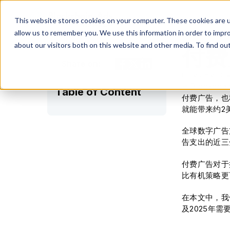
This website stores cookies on your computer. These cookies are u
allow us to remember you. We use this information in order to impr
about our visitors both on this website and other media. To find ou
付费
Share on:
Emmanuella Oluw
Table of Content
付费广告，也
就能带来约2
全球数字广告支
告支出的近三
付费广告对于
比有机策略更
在本文中，我
及2025年