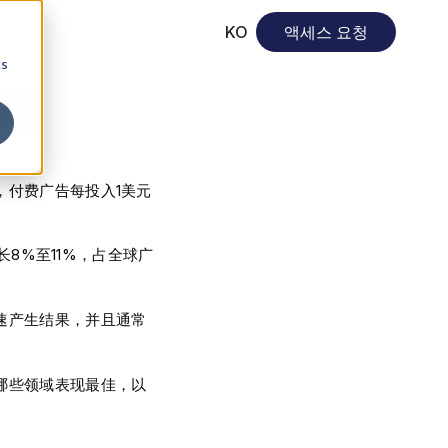
KO
액세스 요청
cs
南]
，付费广告每投入1美元
长8%至11%，占全球广
速产生结果，并且通常
哪些领域表现最佳，以