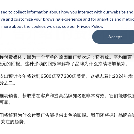
솔루션
플랫폼
리소스
회사
sed to collect information about how you interact with our website and
ove and customize your browsing experience and for analytics and metri
t more about the cookies we use, see our Privacy Policy.
广告介绍 [付费媒体指
Accept
afemi
March 18, 2026
一般广告
称付费媒体，因为一个简单的原因而广受欢迎：它有效。平均而言
美元的回报。这种强劲的回报率解释了品牌为什么持续增加预算。
出预计今年将达到6500亿至7300亿美元。这标志着比2024年增
分之二。
推动销售、获取潜在客户和提高品牌知名度非常有效。它们能够快
可靠。
们将解释为什么付费广告能提供出色的回报。我们还将探讨品牌在
需要关注的趋势。