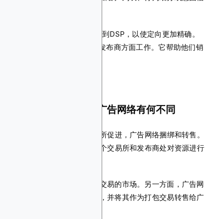
号）的地方。
实际上，您可以将DMP连接到DSP，以使定向更加精确。
SSP（供应方平台）通常在发布商方面工作。它帮助他们销
售资源并最大化收入。
DSP与广告交易所和广告网络有何不同
通常，DSP购买，广告交易所促进，广告网络捆绑和转售。
DSP平台使广告主能够在多个交易所和发布商处对资源进行
出价。
广告交易所更像是进行这些交易的市场。另一方面，广告网
络从发布商处预先购买资源，并将其作为打包交易转售给广
告主。