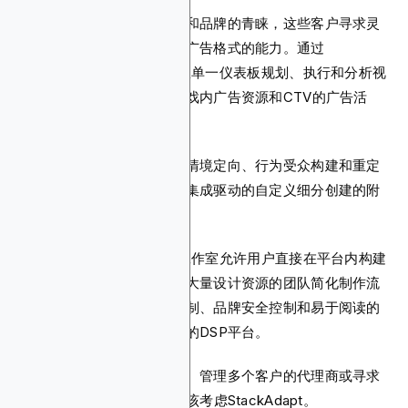
它经常受到许多中型代理商和品牌的青睐，这些客户寻求灵
活性、透明度以及访问各种广告格式的能力。通过
StackAdapt，广告主可以从单一仪表板规划、执行和分析视
频、展示、原生、音频、游戏内广告资源和CTV的广告活
动。
另一个出色的功能是它支持情境定向、行为受众构建和重定
向。它还提供由第三方数据集成驱动的自定义细分创建的附
加优势。
此外，StackAdapt的创意工作室允许用户直接在平台内构建
原生广告。这有助于为没有大量设计资源的团队简化制作流
程。其实时广告活动节奏控制、品牌安全控制和易于阅读的
报告仪表板也使其成为出色的DSP平台。
如果您是注重效果的广告主、管理多个客户的代理商或寻求
易用DSP的品牌，那么您应该考虑StackAdapt。