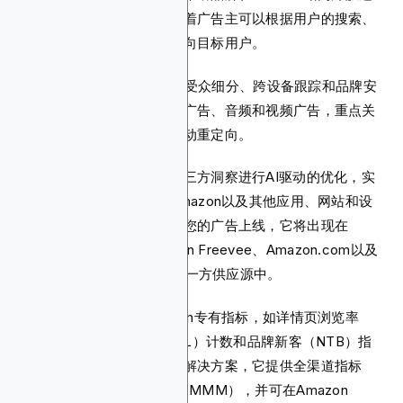
高度目标化的受众。这意味着广告主可以根据用户的搜索、
浏览、加购或购买行为来定向目标用户。
Amazon DSP还支持自定义受众细分、跨设备跟踪和品牌安
全功能。广告格式包括展示广告、音频和视频广告，重点关
注流内广告、电视投放和移动重定向。
该平台通过利用第一方和第三方洞察进行AI驱动的优化，实
现广告活动自动化，并在Amazon以及其他应用、网站和设
备上定向合适的受众。一旦您的广告上线，它将出现在
Amazon Originals和Amazon Freevee、Amazon.com以及
Twitch直播和体育直播等第一方供应源中。
独特的报告功能包括Amazon专有指标，如详情页浏览率
（DPVR）、加入列表（ATL）计数和品牌新客（NTB）指
标。作为综合性程序化广告解决方案，它提供全渠道指标
（OCM）和营销组合模型（MMM），并可在Amazon