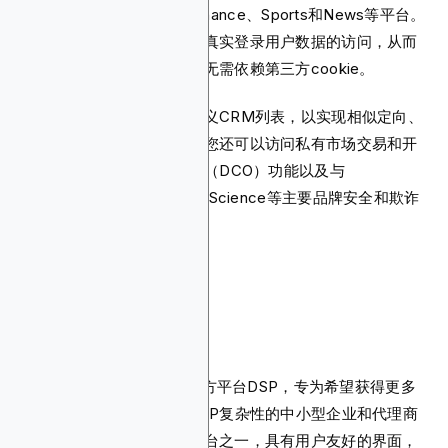
些数据来自Yahoo Mail、Finance、Sports和News等平台。
因此，它为广告主提供了对真实登录用户数据的访问，从而
实现强大的受众定向，甚至无需依赖第三方cookie。
企业广告主还可以集成自定义CRM列表，以实现相似定向、
情境定向和购买意图细分。您还可以访问私有市场交易和开
放RTB。还有动态创意优化（DCO）功能以及与
DoubleVerify和Integral Ad Science等主要品牌安全和欺诈
工具的集成。
11. Choozle
Choozle是一个自助式需求方平台DSP，专为希望获得更多
控制权而又不需要企业级DSP复杂性的中小型企业和代理商
而设计。它是最佳需求方平台之一，具有用户友好的界面，