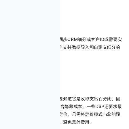
数据要求
如果您想上传第一方数据、同步CRM细分或客户ID或需要实
时数据集成，那么您需要一个支持数据导入和自定义细分的
DSP。
预算和定价模式
了解DSP的定价结构。您需要知道它是收取支出百分比、固
定费用还是在CPM出价中包含隐藏成本。一些DSP还要求最
低支出或根据数量采用分层定价。只需将定价模式与您的预
算和广告活动规模保持一致，避免意外费用。