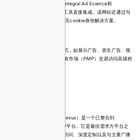
析和离线归因建模。它还与Integral Ad Science和
DoubleVerify等第三方验证工具直接集成。该网站还通过与
LiveRamp和ID5的合作提供无cookie身份解决方案。
您还可以使用不同的广告格式，如展示广告、原生广告、视
频广告和CTV，包括通过私有市场（PMP）交易访问高级程
序化保证资源。
6. Xandr Invest
Xandr Invest（前身为AppNexus）是一个已整合到
Microsoft广告业务中的DSP平台。它是最佳需求方平台之
一，为广告主提供高级资源访问、深度定制以及与主要广播