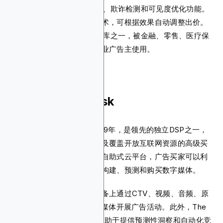
DV360还提供品牌安全控制、欺诈检测和可见度优化功能。
其优化工具采用机器学习技术，可根据效果自动调整出价。
DV360拥有全球最大的资源库之一，被金融、零售、医疗保
健和政府等领域的数千家企业广告主使用。
3. The Trade Desk
The Trade Desk成立于2009年，是领先的独立DSP之一，
专为需要透明度、控制力以及覆盖开放互联网资源的高级买
家和代理商而打造。通过其自助式云平台，广告买家可以利
用数据驱动的洞察更顺畅地构建、预测和购买数字媒体。
数字营销人员可以在不同设备上通过CTV、视频、音频、原
生广告、展示DOOH和社交媒体开展广告活动。此外，The
Trade Desk的Koa AI引擎有助于提供预测性洞察和自动化竞