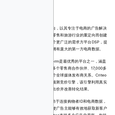
7. Criteo
Criteo是一个成熟的DSP平台，以其专注于电商的广告解决
方案而闻名。最初，它是为零售和旅游行业的重定向而创建
的。如今，它已发展成为一个更广泛的需求方平台DSP，提
供全渠道程序化广告购买，拥有庞大的第一方电商数据。
其Commerce Media Platform是最优秀的平台之一，涵盖
超过45亿个产品SKU、225多个零售商合作伙伴、17,000多
个全球客户的信任以及数千个全球媒体发布商关系。Criteo
的另一个优势是其AI驱动的预测竞价引擎，该引擎利用真实
购物行为和意图信号来优化出价并改善转化结果。
Criteo的Shopper Graph有助于连接购物者ID和电商数据，
以增强受众定向精确度。这使广告主能够有效地获取新客户