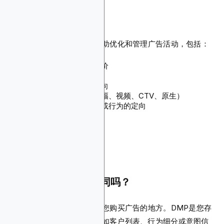
DSP的特点是什么？
DSP通常提供多种功能来帮助优化和管理广告活动，包括：
跨广告交易所的实时竞价
与品牌安全工具的集成
支持第一方数据和重定向
访问各种资源类型（横幅、视频、CTV、原生）
基于位置、设备、兴趣或行为的定向
自助或托管服务选项
私有市场（PMP）交易
实时广告活动效果优化
DSP与DMP和SSP相同吗？
不，它们完全不同。DSP是您购买广告的地方。DMP是您存
储、组织和激活受众数据（如客户列表、行为细分或意图信