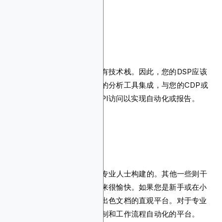
与第三方工具的集成
大多数品牌和代理商已经拥有技术栈。因此，您的DSP应该
与之良好配合。它应该与您的分析工具集成，与您的CDP或
CRM同步。它还应该允许API访问以实现自动化或报告。
易用性和支持
一些DSP是为有经验的媒体专业人士构建的。其他一些则干
净、可视化且实际上使用起来很愉快。如果您是新手或在小
团队工作，那么请选择具有出色文档的直观平台。对于专业
团队，优先考虑具有强大控制和工作流程自动化的平台。