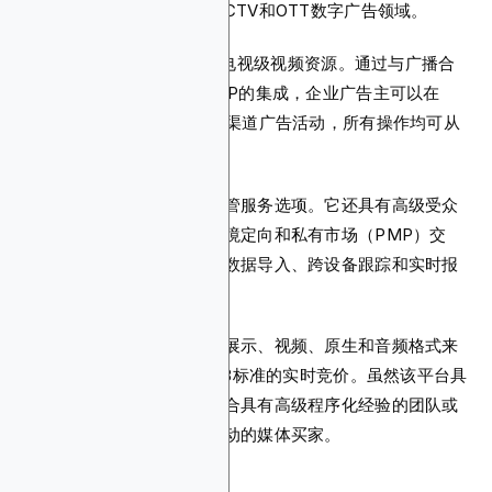
公司的直接集成，特别是在CTV和OTT数字广告领域。
Xandr Invest的显著特点是电视级视频资源。通过与广播合
作伙伴的交易以及与主要SSP的集成，企业广告主可以在
CTV、桌面和移动端开展跨渠道广告活动，所有操作均可从
单一界面管理。
该平台还支持自助访问和托管服务选项。它还具有高级受众
定向功能，如行为定向、情境定向和私有市场（PMP）交
易。您还可以使用其第一方数据导入、跨设备跟踪和实时报
告功能。
您的广告活动目标可以通过展示、视频、原生和音频格式来
支持，并采用基于OpenRTB标准的实时竞价。虽然该平台具
有众多独特功能，但它最适合具有高级程序化经验的团队或
管理大批量、多渠道广告活动的媒体买家。