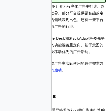
2025年最佳需求方平台（DSP）专为程序化广告主打造。然
而，这些平台之间存在显著差异。部分平台提供更智能的定
位工具，另一些则在视频广告领域表现出色。还有一些平台
专门针对无法在主流渠道投放广告的行业。
Blockchain-Ads、The Trade Desk和StackAdapt等领先平
台继续主导数字广告行业，其功能涵盖重定向、基于意图的
受众细分、私有市场交易以及移动优先的广告活动。
因此，本指南将深入解析成功广告主实际使用的最佳需求方
平台，助力
程序化广告活动的启动
。
1. Blockchain-Ads
Blockchain-Ads是一个专为受严格监管行业的广告主打造的