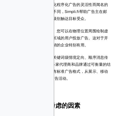
告活动的强大支持以及本地化程序化广告的灵活性而闻名的
DSP。与其他大型企业DSP不同，Simpli.fi帮助广告主在邮
政编码、社区甚至GPS坐标级别触达目标受众。
其最佳功能之一是地理围栏。您可以在物理位置周围绘制虚
拟边界，并向进入或离开该区域的用户投放广告。这对于开
展时效性促销或特定门店促销的企业特别有用。
这个程序化广告平台还允许关键词级情境定向、顺序消息传
递和重定向。它帮助2,000多家代理商和品牌通过可衡量的结
果最大化其相关性。支持所有标准广告格式，从展示、移动
和原生到CTV/OTT和视频广告活动。
选择DSP时需要考虑的因素