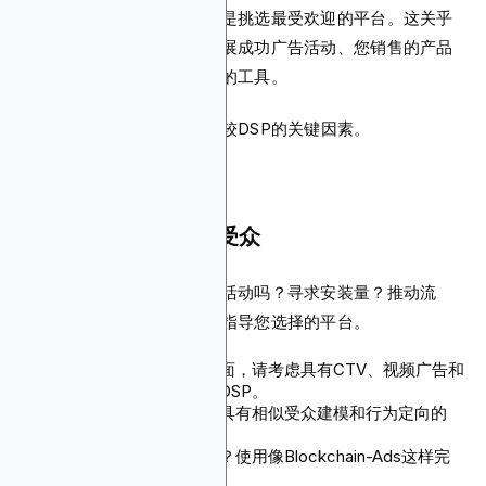
选择最佳需求方平台不仅仅是挑选最受欢迎的平台。这关乎
选择一个真正适合您如何开展成功广告活动、您销售的产品
以及您试图触达的目标受众的工具。
以下是您可以用来评估和比较DSP的关键因素。
广告活动目标和目标受众
您是在开展全漏斗盈利广告活动吗？寻求安装量？推动流
量？您的广告活动目标应该指导您选择的平台。
为了提高知名度和覆盖面，请考虑具有CTV、视频广告和
高级发布商访问权限的DSP。
效果和重定向？请考虑具有相似受众建模和行为定向的
DSP。
针对受限制的细分市场？使用像Blockchain-Ads这样完
全符合法规的DSP。