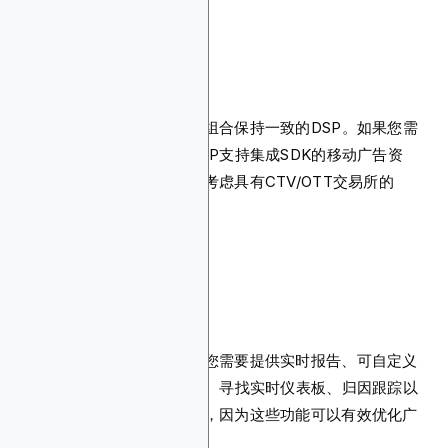
渠道偏好
您需要一个真正与您的媒体组合保持一致的DSP。如果您需
要移动应用安装，请确保DSP支持集成SDK的移动广告资
源。投放联网电视广告？请考虑具有CTV/OTT交易所的
DSP。
报告和分析
实时报告如今是基准要求。您需要提供实时报告、可自定义
仪表板和可操作洞察的DSP。寻找实时仪表板、归因跟踪以
及客流量或离线转化等功能，因为这些功能可以有效优化广
告活动。