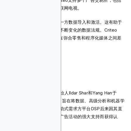
并推动重复购买。此外，Criteo支持多个广告交易所，包括
展示、原生、视频、移动和联网电视。
其隐私优先设计架构支持第一方数据导入和激活。这有助于
确保您的数字广告活动符合不断变化的数据法规。Criteo
Commerce Max DSP被旨在弥合零售和程序化媒体之间差
距的品牌和代理商广泛使用。
8. StackAdapt
Vitaly Pecherskiy及联合创始人Ildar Shar和Yang Han于
2013年开发了StackAdapt，旨在将数据、高级分析和机器学
习应用于数字广告。这个自助式需求方平台DSP后来因其直
观的界面和对全渠道程序化广告活动的强大支持而获得认
可。