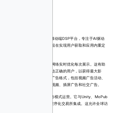
9. Bidease
Bidease是一个完全透明的移动端DSP平台，专注于AI驱动
的程序化广告。它主要针对旨在实现用户获取和应用内重定
向的应用营销人员。
该平台利用机器学习和神经网络实时优化每次展示。这有助
于确保广告在正确的时刻触达正确的用户，以获得最大影
响。您还可以选择多种移动广告格式，包括视频广告活动、
原生广告、可玩广告、激励视频、插屏广告和社交广告。
Bidease基本上采用托管服务模式运营。它与Unity、MoPub
和Google AdX等主要移动程序化交易所集成。这允许全球访
问高级移动广告资源。