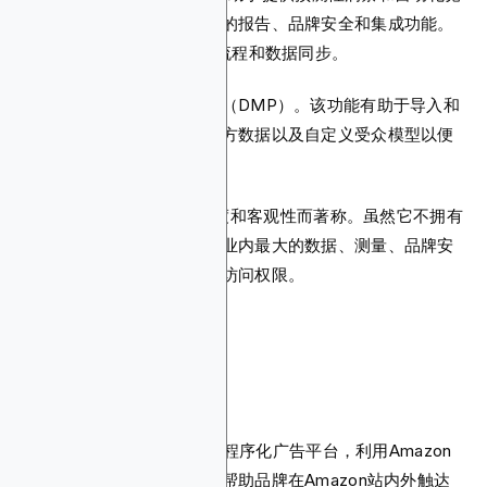
价策略。您还可以获得优质的报告、品牌安全和集成功能。
其API访问允许自定义工作流程和数据同步。
另一个优势是数据管理平台（DMP）。该功能有助于导入和
管理广告主数据、购买第三方数据以及自定义受众模型以便
激活。
The Trade Desk以其透明度和客观性而著称。虽然它不拥有
或运营媒体，但它提供了行业内最大的数据、测量、品牌安
全和广告资源提供商市场的访问权限。
4. Amazon DSP
Amazon DSP是一个强大的程序化广告平台，利用Amazon
广泛的第一方购物者数据，帮助品牌在Amazon站内外触达