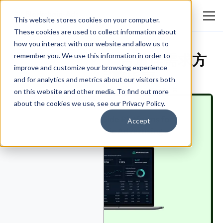
This website stores cookies on your computer.
These cookies are used to collect information about
how you interact with our website and allow us to
2025年程序化广告最佳需求方
remember you. We use this information in order to
improve and customize your browsing experience
平台（DSP）完整指南
and for analytics and metrics about our visitors both
Emmanuella Oluwafemi
March 20, 2026
一般广告
on this website and other media. To find out more
about the cookies we use, see our Privacy Policy.
Accept