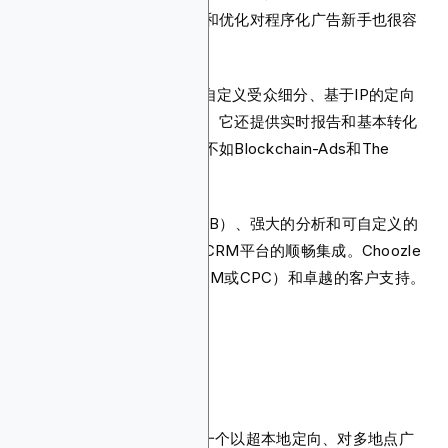
使广告活动设置、创意管理和优化对程序化广告新手也很容
易。
Choozle集成了情境定向、自定义受众细分、基于IP的定向
和第三方数据合作伙伴关系。它还提供实时报告和基本转化
跟踪，尽管在分析深度方面不如Blockchain-Ads和The
Trade Desk等平台先进。
其他功能包括实时竞价（RTB）、强大的分析和可自定义的
报告仪表板、与数据管理和CRM平台的顺畅集成。Choozle
还提供灵活的定价模式（CPM或CPC）和卓越的客户支持。
12. Simpli.fi
Simpli.fi成立于2010年，是一个以超本地定向、对多地点广