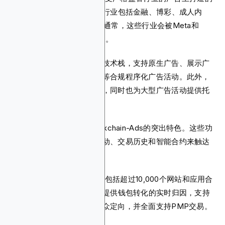
需求方平台（DSP）。这些行业包括金融、博彩、成人内
容、CBD和加密货币领域。通常，这些行业会被Meta和
Google等主流广告平台屏蔽。
该平台拥有独特的媒体采购技术栈，支持原生广告、展示广
告、智能视频和应用内广告等合规程序化广告活动。此外，
它为媒体买家提供自助服务，同时也为大型广告活动提供托
管服务。
链上行为和钱包定向是Blockchain-Ads的突出特色。这些功
能使广告主能够根据钱包活动、交易历史和智能合约来触达
目标受众。
Blockchain-Ads的广告资源包括超过10,000个网站和应用合
作伙伴的广告位。该DSP还提供钱包转化的实时归因，支持
基于像素的重定向、情境受众定向，并全面支持PMP交易。