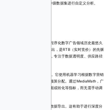
Marketing Cloud中使用事件级数据集进行自定义分析。
5. MediaMath
这个需求方平台（DSP）是程序化数字广告领域历史最悠久
的平台之一。它于2007年推出，是RTB（实时竞价）的先驱
之一。后来，它转型为DSP，专注于数据透明度、供应路径
优化和合乎道德的媒体购买。
该平台围绕其Brain算法构建。它使用机器学习根据数字营销
活动目标实时自动化竞价和预算分配。通过MediaMath，广
告主可以优化可见度、覆盖面或转化等指标，而无需手动调
整每个设置。
该平台还支持自定义日志级数据导出。这有助于进行深度分