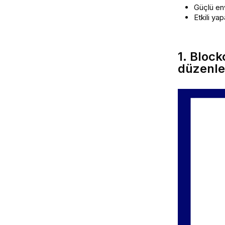
Güçlü env
Etkili ya
1. Bloc
düzenle