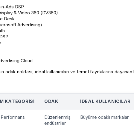
ain-Ads DSP
isplay & Video 360 (DV360)
de Desk
icrosoft Advertising)
th
 DSP
c
vertising Cloud
n odak noktası, ideal kullanıcıları ve temel faydalarına dayanan hı
M KATEGORISI
ODAK
İDEAL KULLANICILAR
 Performans
Düzenlenmiş
Büyüme odaklı markalar
endüstriler