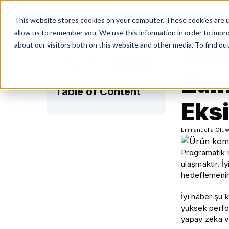
This website stores cookies on your computer. These cookies are u
allow us to remember you. We use this information in order to impr
about our visitors both on this website and other media. To find ou
2026
Share on:
Zama
Table of Content
Eksi
Emmanuella Oluw
Programatik r
ulaşmaktır. İ
hedeflemenin 
İyi haber şu 
yüksek perfor
yapay zeka ve 