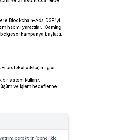
acmi ve 31.896 tüccar elde
üzere Blockchain-Ads DSP'yi
lem hacmi yarattılar. iGaming
r bölgesel kampanya başlattı.
Fi protokol etkileşimi gibi
 bir sistem kullanır.
nüşüm ve işlem hedeflerine
ırım gerektirir (genellikle