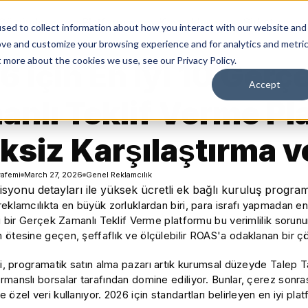
Çözümler
Platform
Kaynaklar
Şirket
sed to collect information about how you interact with our website and
ove and customize your browsing experience and for analytics and metri
t more about the cookies we use, see our Privacy Policy.
 için En İyi 10 Gerç
Accept
nlı Teklif Verme Pl
ksiz Karşılaştırma 
afemi
March 27, 2026
Genel Reklamcılık
eklamcılıkta en büyük zorluklardan biri, para israfı yapmadan en 
yi bir Gerçek Zamanlı Teklif Verme platformu bu verimlilik sorun
ötesine geçen, şeffaflık ve ölçülebilir ROAS'a odaklanan bir çö
ki, programatik satın alma pazarı artık kurumsal düzeyde Talep Ta
manslı borsalar tarafından domine ediliyor. Bunlar, çerez sonr
özel veri kullanıyor. 2026 için standartları belirleyen en iyi plat