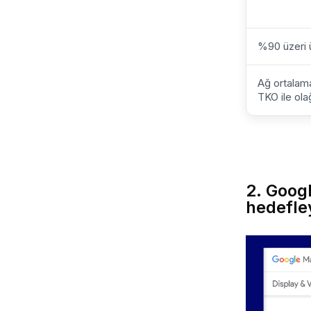
%90 üzeri ü
Ağ ortalam
TKO ile ola
2. Googl
hedefley