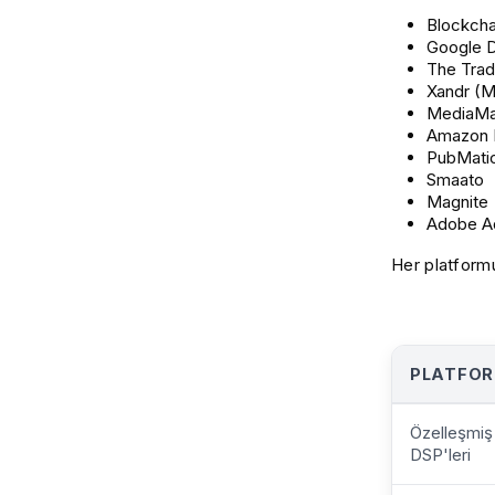
Blockch
Google D
The Tra
Xandr (M
MediaMa
Amazon
PubMati
Smaato
Magnite
Adobe Ad
Her platformu
PLATFOR
Özelleşmiş
DSP'leri