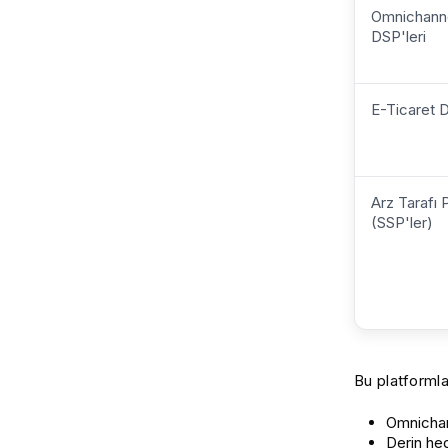
Omnichanne
DSP'leri
E-Ticaret D
Arz Tarafı 
(SSP'ler)
Bu platforml
Omnichan
Derin he