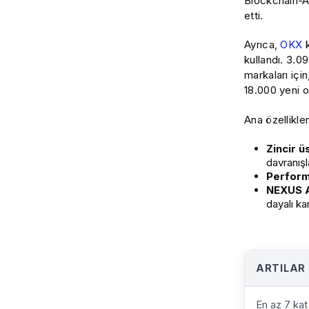
Blockchain-A
etti.
Ayrıca,
OKX
k
kullandı. 3.0
markaları içi
18.000 yeni o
Ana özellikler
Zincir 
davranışl
Perform
NEXUS A
dayalı ka
ARTILAR
En az 7 kat