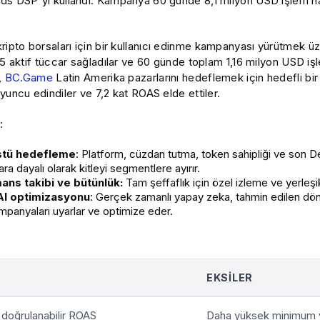
ds DSP'yi kullandı. Kampanya 60 günde 8,1 milyon USD işlem h
ripto borsaları için bir kullanıcı edinme kampanyası yürütmek 
95 aktif tüccar sağladılar ve 60 günde toplam 1,16 milyon USD iş
n,
BC.Game
Latin Amerika pazarlarını hedeflemek için hedefli bi
yuncu edindiler ve 7,2 kat ROAS elde ettiler.
:
üstü hedefleme
: Platform, cüzdan tutma, token sahipliği ve son De
ara dayalı olarak kitleyi segmentlere ayırır.
ans takibi ve bütünlük:
Tam şeffaflık için özel izleme ve yerleşik
I optimizasyonu
: Gerçek zamanlı yapay zeka, tahmin edilen dö
mpanyaları uyarlar ve optimize eder.
EKSILER
 doğrulanabilir ROAS
Daha yüksek minimum yat