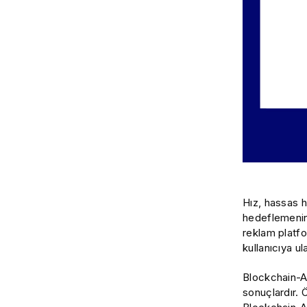
Hız, hassas 
hedeflemenin 
reklam platf
kullanıcıya u
Blockchain-Ad
sonuçlardır. 