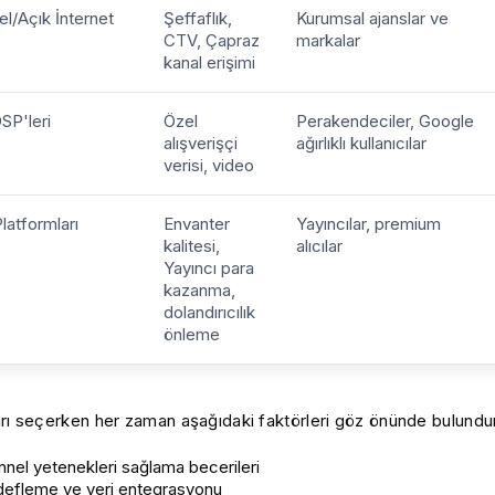
l/Açık İnternet
Şeffaflık,
Kurumsal ajanslar ve
CTV, Çapraz
markalar
kanal erişimi
SP'leri
Özel
Perakendeciler, Google
alışverişçi
ağırlıklı kullanıcılar
verisi, video
Platformları
Envanter
Yayıncılar, premium
kalitesi,
alıcılar
Yayıncı para
kazanma,
dolandırıcılık
önleme
arı seçerken her zaman aşağıdaki faktörleri göz önünde bulundu
nel yetenekleri sağlama becerileri
defleme ve veri entegrasyonu