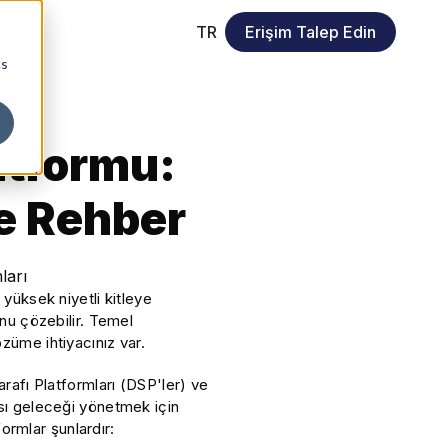
TR
Erişim Talep Edin
cs
ek
atformu:
ve Rehber
yüksek niyetli kitleye
unu çözebilir. Temel
züme ihtiyacınız var.
rafı Platformları (DSP'ler) ve
ası geleceği yönetmek için
formlar şunlardır: