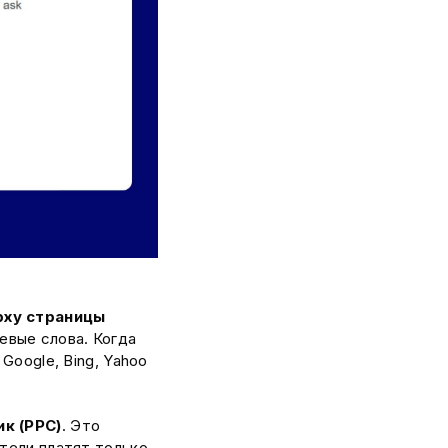
рху страницы
евые слова. Когда
Google, Bing, Yahoo
ик (PPC)
. Это
тели платят только