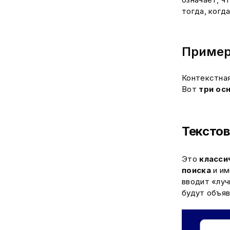
тогда, когд
Пример
Контекстная
Вот
три ос
Тексто
Это
класси
поиска
и и
вводит «луч
будут объяв