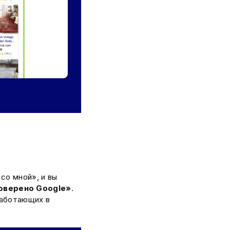
со мной», и вы
роверено Google»
.
работающих в