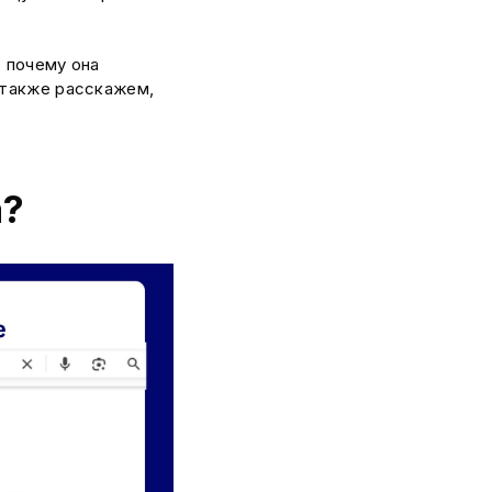
 почему она
 также расскажем,
а?