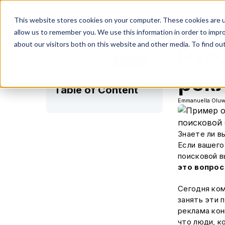
Реш
This website stores cookies on your computer. These cookies are u
allow us to remember you. We use this information in order to impr
about our visitors both on this website and other media. To find ou
Рук
Share on:
рек
Table of Content
Emmanuella Oluw
Знаете ли в
Если вашего
поисковой в
это вопрос
Сегодня ко
занять эти 
реклама ко
что люди, к