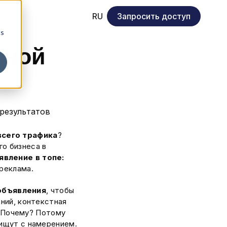
RU
Запросить доступ
cs
тной
всего трафика
?
го бизнеса в
явление в топе:
 реклама.
объявления
, чтобы
аний, контекстная
 Почему? Потому
 ищут с намерением.