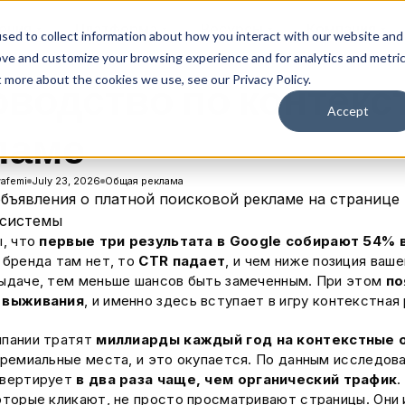
ения
Платформа
Ресурсы
Компания
sed to collect information about how you interact with our website and
ove and customize your browsing experience and for analytics and metri
t more about the cookies we use, see our Privacy Policy.
оводство по контекс
Accept
ламе
afemi
July 23, 2026
Общая реклама
ы, что
первые три результата в Google собирают 54% 
 бренда там нет, то
CTR падает
, и чем ниже позиция ваше
ыдаче, тем меньше шансов быть замеченным. При этом
по
 выживания
, и именно здесь вступает в игру контекстная
мпании тратят
миллиарды каждый год на контекстные 
премиальные места, и это окупается. По данным исследов
нвертирует
в два раза чаще, чем органический трафик
.
оторые кликают, не просто просматривают страницы. Они