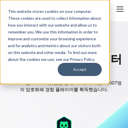
This website stores cookies on your computer.
These cookies are used to collect information about
how you interact with our website and allow us to
remember you. We use this information in order to
improve and customize your browsing experience
and for analytics and metrics about our visitors both
아이게이밍
on this website and other media. To find out more
BetPanda 케이스 스터
about the cookies we use, see our Privacy Policy.
디
Accept
BetPanda는 Web3 타겟팅을 통해 CPA $14.28로 21,007명
의 암호화폐 경험 플레이어를 획득했습니다.