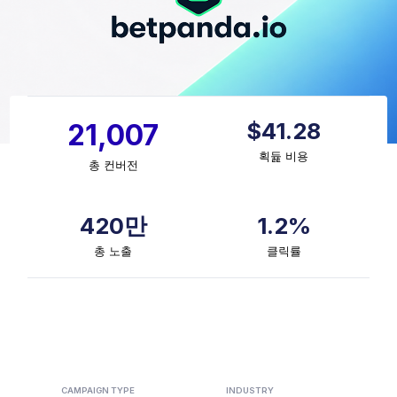
$41.28
21,007
획듍 비용
총 컨버전
420만
1.2%
총 노출
클릭률
CAMPAIGN TYPE
INDUSTRY