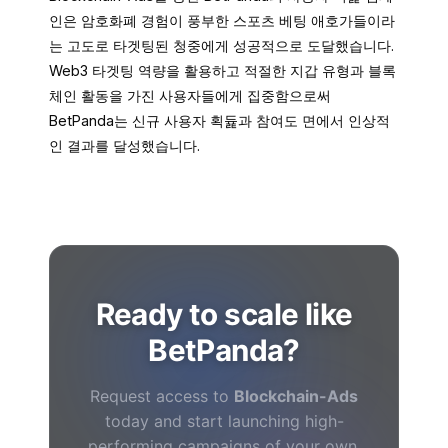
인은 암호화폐 경험이 풍부한 스포츠 베팅 애호가들이라
는 고도로 타겟팅된 청중에게 성공적으로 도달했습니다.
Web3 타겟팅 역량을 활용하고 적절한 지갑 유형과 블록
체인 활동을 가진 사용자들에게 집중함으로써
BetPanda는 신규 사용자 획듍과 참여도 면에서 인상적
인 결과를 달성했습니다.
Ready to scale like
BetPanda?
Request access to
Blockchain-Ads
today and start launching high-
performing campaigns of your own.