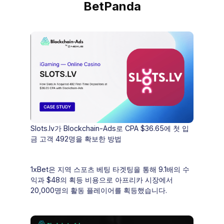
BetPanda
Slots.lv가 Blockchain-Ads로 CPA $36.65에 첫 입
금 고객 492명을 확보한 방법
1xBet은 지역 스포츠 베팅 타겟팅을 통해 9.1배의 수
익과 $48의 획등 비용으로 아프리카 시장에서
20,000명의 활동 플레이어를 획등했습니다.