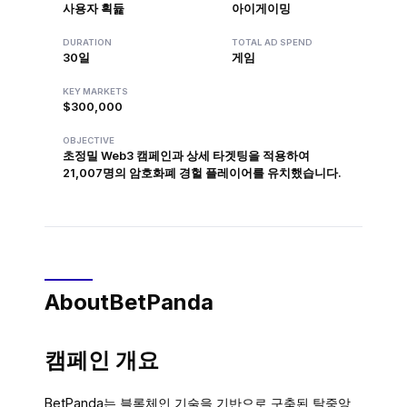
사용자 획듍
아이게이밍
DURATION
TOTAL AD SPEND
30일
게임
KEY MARKETS
$300,000
OBJECTIVE
초정밀 Web3 캠페인과 상세 타겟팅을 적용하여
21,007명의 암호화폐 경헐 플레이어를 유치했습니다.
About
BetPanda
캠페인 개요
BetPanda는 블록체인 기술을 기반으로 구축된 탈중앙