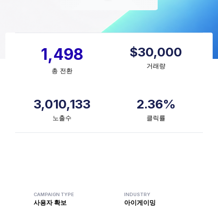
$30,000
1,498
거래량
총 전환
3,010,133
2.36%
노출수
클릭률
CAMPAIGN TYPE
INDUSTRY
사용자 확보
아이게이밍