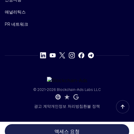
애널리틱스
PR 네트워크
© 2021-2026 Blockchain-Ads Labs LLC
↑
광고 계약
개인정보 처리방침
환불 정책
액세스 요청