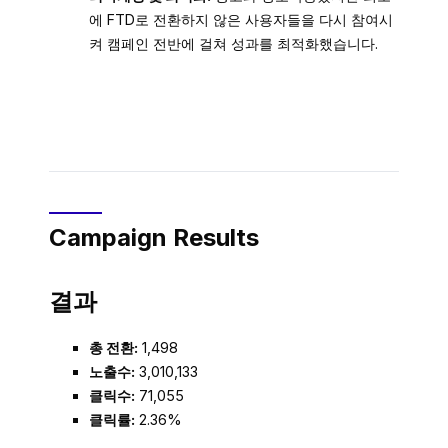
에 FTD로 전환하지 않은 사용자들을 다시 참여시
켜 캠페인 전반에 걸쳐 성과를 최적화했습니다.
Campaign Results
결과
총 전환:
1,498
노출수:
3,010,133
클릭수:
71,055
클릭률:
2.36%