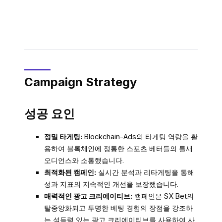
Campaign Strategy
성공 요인
정밀 타게팅:
Blockchain-Ads의 타게팅 역량을 활
용하여 블록체인에 정통한 스포츠 베터들의 틀새
오디언스와 소통했습니다.
최적화된 캠페인:
실시간 분석과 리타게팅을 통해
성과 지표의 지속적인 개선을 보장했습니다.
매력적인 광고 크리에이티브:
캠페인은 SX Bet의
탈중앙화되고 투명한 베팅 경험의 장점을 강조하
는 설득력 있는 광고 크리에이티브를 사용하여 사