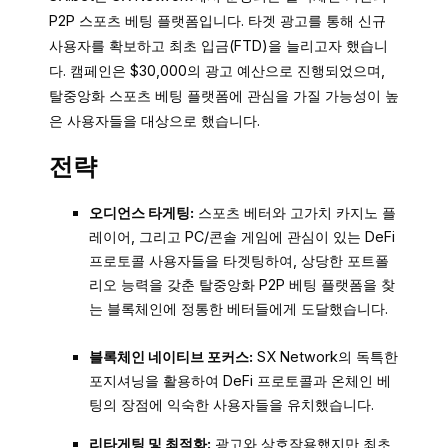
P2P 스포츠 베팅 플랫폼입니다. 타겟 광고를 통해 신규
사용자를 확보하고 최초 입금(FTD)을 늘리고자 했습니
다. 캠페인은 $30,000의 광고 예산으로 진행되었으며,
탈중앙화 스포츠 베팅 플랫폼에 관심을 가질 가능성이 높
은 사용자들을 대상으로 했습니다.
전략
오디언스 타게팅:
스포츠 베터와 고가치 카지노 플
레이어, 그리고 PC/콘솔 게임에 관심이 있는 DeFi
프로토콜 사용자들을 타겟팅하여, 상당한 포트폴
리오 능력을 갖춘 탈중앙화 P2P 베팅 플랫폼을 찾
는 블록체인에 정통한 베터들에게 도달했습니다.
블록체인 네이티브 포커스:
SX Network의 독특한
포지셔닝을 활용하여 DeFi 프로토콜과 온체인 베
팅의 장점에 익숙한 사용자들을 유치했습니다.
리타게팅 및 최적화:
광고와 상호작용했지만 최초