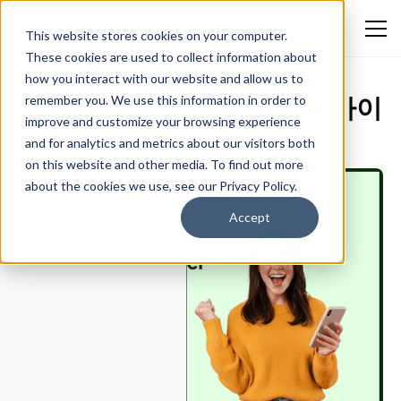
This website stores cookies on your computer.
These cookies are used to collect information about
how you interact with our website and allow us to
모바일 앱 사용자 획득 전략 가이
remember you. We use this information in order to
improve and customize your browsing experience
드
and for analytics and metrics about our visitors both
Emmanuella Oluwafemi
March 20, 2026
일반 광고
on this website and other media. To find out more
about the cookies we use, see our Privacy Policy.
Accept