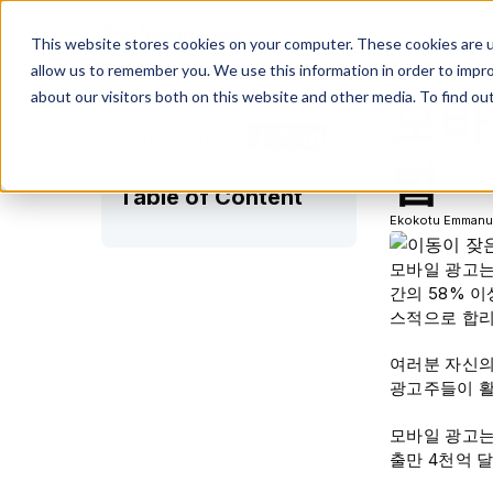
This website stores cookies on your computer. These cookies are u
allow us to remember you. We use this information in order to impr
about our visitors both on this website and other media. To find ou
모바
Share on:
법
Table of Content
Ekokotu Emmanu
모바일 광고는
간의 58% 
스적으로 합리
여러분 자신의
광고주들이 활
모바일 광고는
출만 4천억 