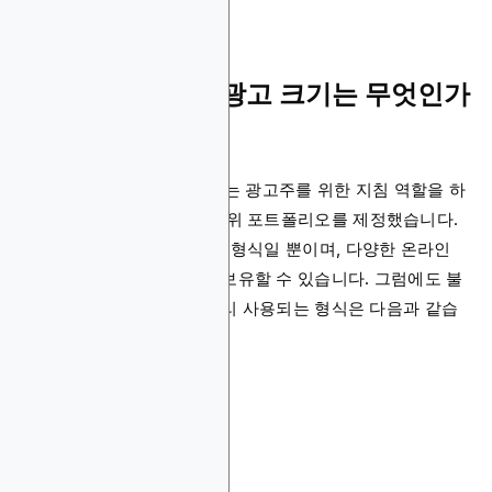
주요 디스플레이 광고 크기는 무엇인가
요?
인터랙티브 광고 협회
(IAB)는 광고주를 위한 지침 역할을 하
는 디스플레이 표준 광고 단위 포트폴리오를 제정했습니다.
물론 이는 광고 크기의 표준 형식일 뿐이며, 다양한 온라인
플랫폼마다 고유한 사양을 보유할 수 있습니다. 그럼에도 불
구하고 온라인에서 가장 널리 사용되는 형식은 다음과 같습
니다:
300x250
728x90
160x600
300x600
320x50