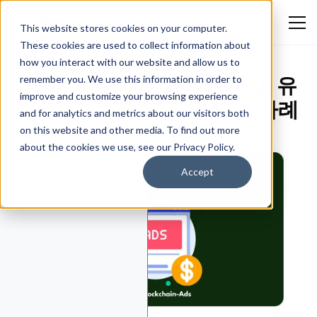
This website stores cookies on your computer.
These cookies are used to collect information about
how you interact with our website and allow us to
디스플레이 광고: 정의, 형식, 유
remember you. We use this information in order to
improve and customize your browsing experience
형, 작동 원리, 도구 및 모범 사례
and for analytics and metrics about our visitors both
Jademi Jude
March 31, 2026
일반 광고
on this website and other media. To find out more
about the cookies we use, see our Privacy Policy.
Accept