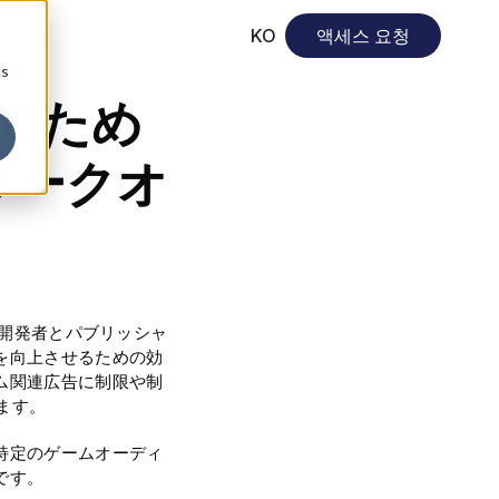
KO
액세스 요청
cs
得のため
ワークオ
ム開発者とパブリッシャ
を向上させるための効
ム関連広告に制限や制
します。
特定のゲームオーディ
です。