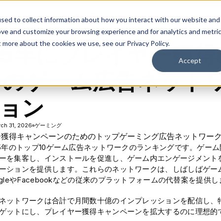
솔루션
플랫폼
리소스
회사
sed to collect information about how you interact with our website and
ove and customize your browsing experience and for analytics and metri
t more about the cookies we use, see our Privacy Policy.
25年にプレイヤー獲
Accept
0のゲーム広告ネット
ョン
ch 31, 2026
ゲーミング
25年のトップ10ゲーム広告ネットワークのランキングです。ゲー
ーを集客し、インストールを促進し、ゲーム内エンゲージメント
ーションを提供します。これらのネットワークは、しばしばゲー
gleやFacebookなどの従来のプラットフォームの代替案を提供
ネットワークは合計で月間数十億のインプレッションを配信し、
ゲットにし、プレイヤー獲得キャンペーンを拡大するのに理想的