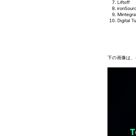
Liftoff
ironSour
Mintegral
Digital T
下の画像は、