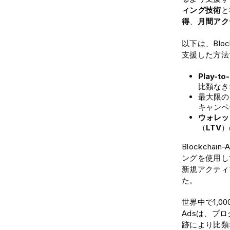
ィング技術
と
得
、
月間アク
以下は、Block
支援した方法
Play-t
比類なき
最大限の
キャンペ
ウォレッ
（
LTV
）
Blockchain-
ングを使用し
新規アクティブ
た。
世界中で1,0
Adsは、プ
跡により比類