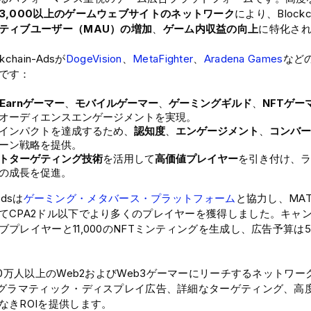
3,000以上のゲームウェブサイトのネットワーク
により、Blockch
ティブユーザー（MAU）の増加
、
ゲーム内収益の向上
に特化さ
chain-Adsが
DogeVision
、
MetaFighter
、
Aradena Games
など
です：
o-Earnゲーマー
、
モバイルゲーマー
、
ゲーミングギルド
、
NFTゲー
オーディエンスエンゲージメントを実現。
インパクトを達成するため、
認知度
、
エンゲージメント
、
コンバー
ーン戦略を提供。
トターゲティング技術
を活用して
高価値プレイヤー
を引き付け、ラ
の成長を促進。
Adsは
ゲーミング・メタバース・プラットフォーム
と協力し、MA
てCPA2ドル以下でより多くのプレイヤーを獲得しました。キャンペ
プレイヤーと11,000のNFTミンティングを生成し、広告予算は5
00万人以上のWeb2およびWeb3ゲーマーにリーチするネットワークを持
ログラマティック・ディスプレイ広告、詳細なターゲティング、高
なきROIを提供します。