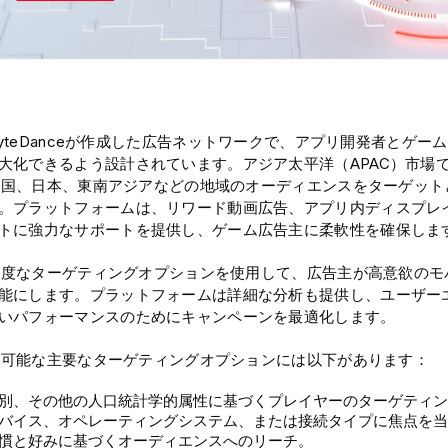
、ByteDanceが作成した広告ネットワークで、アプリ開発者とゲ
大化できるよう設計されています。アジア太平洋（APAC）市場
は、中国、日本、東南アジアなどの地域のオーディエンスをターゲッ
。プラットフォームは、リワード動画広告、アプリ内ディスプレ
トに強力なサポートを提供し、ゲーム広告主に柔軟性を確保しま
は、高度なターゲティングオプションを使用して、広告主が高意欲の
能にします。プラットフォームは詳細な分析も提供し、ユーザー
いパフォーマンスのためにキャンペーンを最適化します。
で利用可能な主要なターゲティングオプションには以下があります：
別、その他の人口統計学的属性に基づくプレイヤーのターゲティン
バイス、オペレーティングシステム、または接続タイプに焦点を当
慣と好みに基づくオーディエンスへのリーチ。