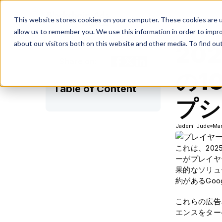
This website stores cookies on your computer. These cookies are u
allow us to remember you. We use this information in order to impr
about our visitors both on this website and other media. To find ou
20
Share on:
の1
Table of Content
プシ
Jademi Jude
Mar
これは、20
ーがプレイヤ
果的なソリュ
約があるGoo
これらの広告
エンスをター