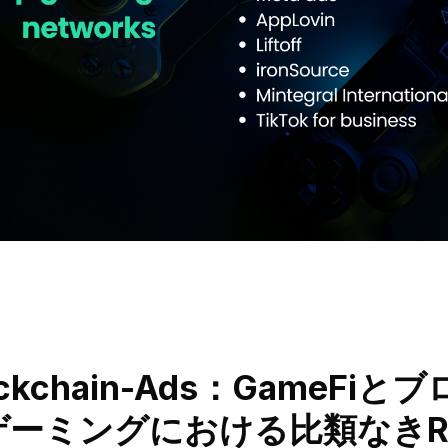
lockchain-Ads：GameFi
ゲーミングにおける比類なきR