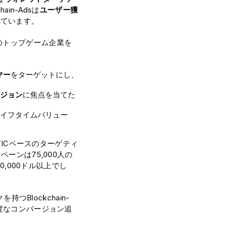
ain-Adsは
ユーザー獲
れています。
のトップゲーム企業を
マー
をターゲットにし、
ジョン
に焦点を当てた
イフタイムバリュー
TICベースのターゲティ
ーンは75,000人の
0,000ドル以上でし
つBlockchain-
度なコンバージョン追