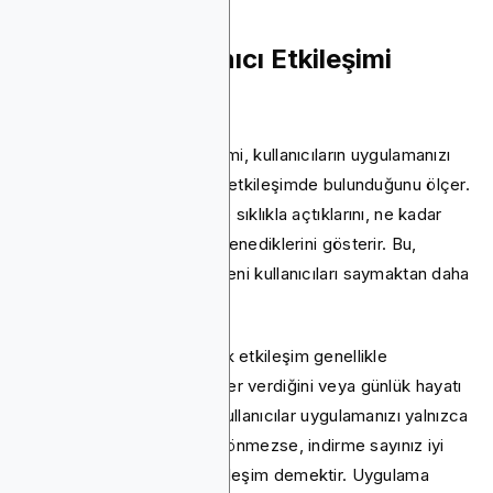
Uygulama Kullanıcı Etkileşimi
nedir?
Uygulama kullanıcı etkileşimi, kullanıcıların uygulamanızı
indirdikten sonra ne kadar etkileşimde bulunduğunu ölçer.
Kullanıcıların uygulamayı ne sıklıkla açtıklarını, ne kadar
kaldıklarını ve kaç özellik denediklerini gösterir. Bu,
yalnızca indirmeleri veya yeni kullanıcıları saymaktan daha
önemli bir ölçümdür.
Bu önemlidir, çünkü yüksek etkileşim genellikle
uygulamanızın gerçek değer verdiğini veya günlük hayatı
kolaylaştırdığını gösterir. Kullanıcılar uygulamanızı yalnızca
bir veya iki kez açıp geri dönmezse, indirme sayınız iyi
görünse bile bu düşük etkileşim demektir. Uygulama