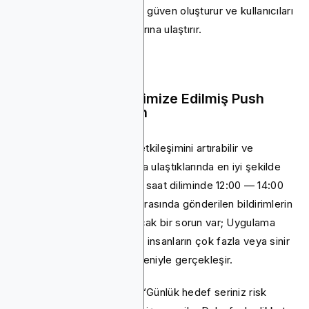
düşüşü azaltır. Bu yaklaşım güven oluşturur ve kullanıcıları
saniyeler içinde ilk başarılarına ulaştırır.
2. Zaman Dilimi Optimize Edilmiş Push
Bildirimleri Gönderin
Anlık bildirimler uygulama etkileşimini artırabilir ve
kullanıcılara doğru zamanda ulaştıklarında en iyi şekilde
çalışır. Bir kullanıcının yerel saat diliminde 12:00 — 14:00
ile 17:00 — 20:00 saatleri arasında gönderilen bildirimlerin
açılma oranı %7,8 olur. Ancak bir sorun var; Uygulama
kaldırma işlemlerinin %71'i, insanların çok fazla veya sinir
bozucu bildirim alması nedeniyle gerçekleşir.
Bildirim tarzı da önemlidir. “Günlük hedef seriniz risk