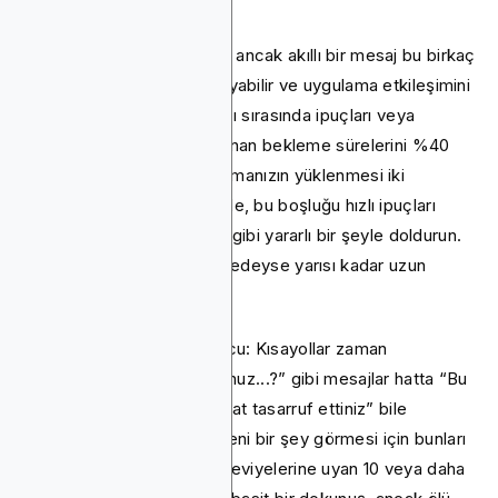
Kimse beklemeyi sevmez, ancak akıllı bir mesaj bu birkaç
saniyenin geçmesini sağlayabilir ve uygulama etkileşimini
artırabilir. Yükleme ekranları sırasında ipuçları veya
istatistikler eklemek, algılanan bekleme sürelerini %40
oranında azaltabilir. Uygulamanızın yüklenmesi iki
saniyeden fazla sürdüğünde, bu boşluğu hızlı ipuçları
veya eğlenceli istatistikler gibi yararlı bir şeyle doldurun.
Kullanıcılar beklemenin neredeyse yarısı kadar uzun
olduğunu söylüyor.
Örneğin, “Profesyonel ipucu: Kısayollar zaman
kazandırır”, “Biliyor muydunuz...?” gibi mesajlar hatta “Bu
uygulamayı kullanarak X saat tasarruf ettiniz” bile
kullanılabilir. Kullanıcıların yeni bir şey görmesi için bunları
döndürün; farklı deneyim seviyelerine uyan 10 veya daha