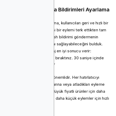
10. Terk Etme Anında Bildirimleri Ayarlama
İyi zamanlanmış bir hatırlatma, kullanıcıları geri ve hızlı bir
şekilde geri getirebilir. Birisi bir eylemi terk ettikten tam
olarak 24 saat sonra bir push bildirimi göndermenin
%60'lık bir geri dönüş oranı sağlayabileceğini bulduk.
Burada, doğrudan bir mesaj en iyi sonucu verir:
“Sepetinizde [belirli öğeyi] bıraktınız. 30 saniye içinde
tamamlamak için dokunun.”
Segmentasyon da burada önemlidir. Her hatırlatıcıyı
kullanıcının geride bıraktıklarına veya atladıkları eyleme
uyacak şekilde uyarlayın. Büyük fiyatlı ürünler için daha
kişisel bir dokunuş kullanın; daha küçük eylemler için hızlı
ve samimi tutun.