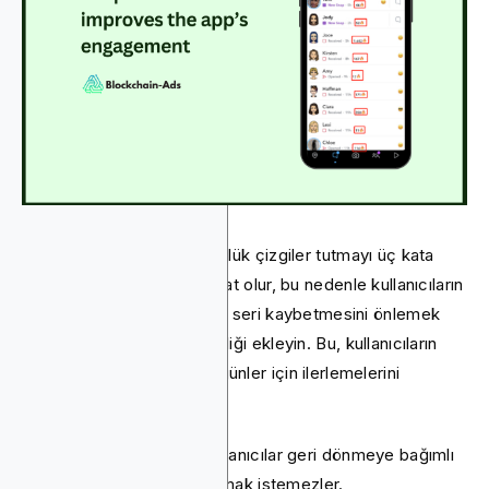
Bu basit sistem çalışır; günlük çizgiler tutmayı üç kata
kadar artırabilir. Ancak hayat olur, bu nedenle kullanıcıların
kaçırılan bir günde uzun bir seri kaybetmesini önlemek
için bir seri dondurma özelliği ekleyin. Bu, kullanıcıların
acil durumlar veya yoğun günler için ilerlemelerini
duraklatmalarını sağlar.
Doğru çizgi sistemiyle, kullanıcılar geri dönmeye bağımlı
hale gelir ve zincirlerini kırmak istemezler.