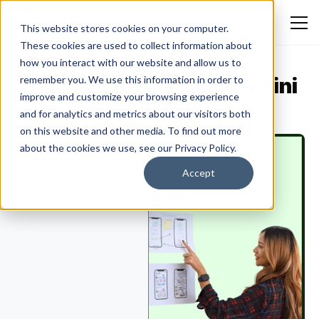
This website stores cookies on your computer.
These cookies are used to collect information about
how you interact with our website and allow us to
Mobil Uygulama Etkileşimini
remember you. We use this information in order to
improve and customize your browsing experience
Artırmak için 15 Strateji
and for analytics and metrics about our visitors both
Emmanuella Oluwafemi
March 27, 2026
Genel Reklamcılık
on this website and other media. To find out more
about the cookies we use, see our Privacy Policy.
Accept