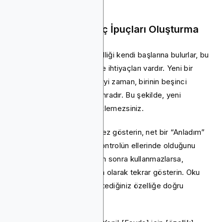
11. Özellik Keşfi Araç İpuçları Oluşturma
Kullanıcılar nadiren her özelliği kendi başlarına bulurlar, bu
yüzden bazen bir dürtmeye ihtiyaçları vardır. Yeni bir
özelliği göstermek için en iyi zaman, birinin beşinci
uygulama oturumundan sonradır. Bu şekilde, yeni
kullanıcıları hemen aşırı yüklemezsiniz.
Araç ipucunu sadece bir kez gösterin, net bir “Anladım”
düğmesiyle kullanıcıların kontrolün ellerinde olduğunu
hisseder. Bu özelliği 30 gün sonra kullanmazlarsa,
ipucunu nazik bir hatırlatma olarak tekrar gösterin. Oku
her zaman denemelerini istediğiniz özelliğe doğru
doğrultun.