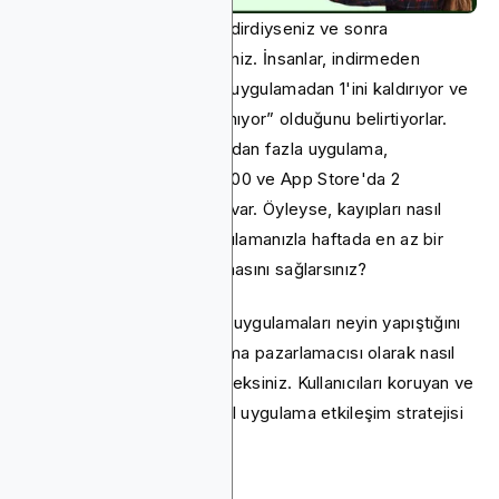
Daha önce bir uygulama indirdiyseniz ve sonra
unuttuysanız, yalnız değilsiniz. İnsanlar, indirmeden
sonraki ilk 30 gün içinde 2 uygulamadan 1'ini kaldırıyor ve
ana sebep olarak “kullanılmıyor” olduğunu belirtiyorlar.
Google Play'de 3,6 milyondan fazla uygulama,
Amazon'da yaklaşık 600.000 ve App Store'da 2
milyondan fazla uygulama var. Öyleyse, kayıpları nasıl
azaltır ve kullanıcıların uygulamanızla haftada en az bir
veya iki kez etkileşim kurmasını sağlarsınız?
Bu kılavuzda, en ilgi çekici uygulamaları neyin yapıştığını
ve bunları bir mobil uygulama pazarlamacısı olarak nasıl
uygulayabileceğinizi göreceksiniz. Kullanıcıları koruyan ve
gelir sağlayan en son mobil uygulama etkileşim stratejisi
taktiklerini inceleyeceğiz.