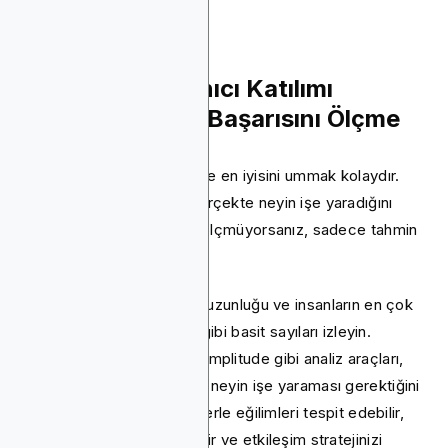
Uygulama Kullanıcı Katılımı
Kampanyanızın Başarısını Ölçme
Yeni özellikler başlatmak ve en iyisini ummak kolaydır.
Ancak gerçek ilerleme, gerçekte neyin işe yaradığını
bilmekten gelir. Sonuçları ölçmüyorsanız, sadece tahmin
ediyorsunuz.
Günlük kullanıcılar, oturum uzunluğu ve insanların en çok
hangi özellikleri kullandığı gibi basit sayıları izleyin.
Mixpanel, Firebase veya Amplitude gibi analiz araçları,
neyin popüler olduğunu ve neyin işe yaraması gerektiğini
izlemenizi sağlar. Net verilerle eğilimleri tespit edebilir,
sorunları erkenden çözebilir ve etkileşim stratejinizi