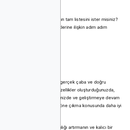
yolunda tutabilirsiniz.
En iyi metriklerin ve araçların tam listesini ister misiniz?
Uygulama etkileşimi metriklerine ilişkin adım adım
kılavuzumuzu okuyun.
Sonuç
Kullanıcıları meşgul etmek gerçek çaba ve doğru
stratejiler gerektirir. Akıllı özellikler oluşturduğunuzda,
neyin işe yaradığını izlediğinizde ve geliştirmeye devam
ettiğinizde, uygulamanızın öne çıkma konusunda daha iyi
bir şansı vardır.
İndirmeleri artırmanın, kalıcılığı artırmanın ve kalıcı bir