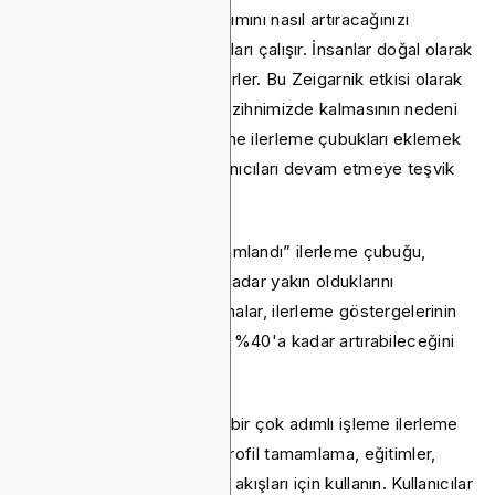
uygulamadaki kullanıcı katılımını nasıl artıracağınızı
arıyorsanız, ilerleme çubukları çalışır. İnsanlar doğal olarak
başladıkları işi bitirmek isterler. Bu Zeigarnik etkisi olarak
bilinir; bitmemiş görevlerin zihnimizde kalmasının nedeni
budur. Uygulama görevlerine ilerleme çubukları eklemek
bu duyguyu etkiler ve kullanıcıları devam etmeye teşvik
eder.
Örneğin, “Profil %75 Tamamlandı” ilerleme çubuğu,
kullanıcıların bitirmeye ne kadar yakın olduklarını
görmelerini sağlar. Araştırmalar, ilerleme göstergelerinin
form tamamlama oranlarını %40'a kadar artırabileceğini
göstermektedir.
Uygulamanızdaki herhangi bir çok adımlı işleme ilerleme
çubukları ekleyin. Bunları profil tamamlama, eğitimler,
ödeme adımları ve işe alım akışları için kullanın. Kullanıcılar