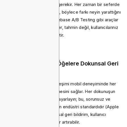
1.000 kullanıcıya ulaşması gerekir. Her zaman bir seferde
sadece bir öğeyi değiştirin, böylece farkı neyin yarattığını
bilirsiniz. Optimizely ve Firebase A/B Testing gibi araçlar
bu işlemi kolaylaştırır. Veriler, tahmin değil, kullanıcılarınız
için en iyi olanı gösterecektir.
13. Tüm Etkileşimli Öğelere Dokunsal Geri
Bildirim Ekle
Hızlı bir vızıltı, müşteri etkileşimi mobil deneyiminde her
dokunuşun gerçek hissetmesini sağlar. Her dokunuşun
titreşimini 50 milisaniyeye ayarlayın; bu, sorunsuz ve
tatmin edici geri bildirim için endüstri standardıdır (Apple
HIG, Android Dev). Dokunsal geri bildirim, kullanıcı
memnuniyetini %15'e kadar artırabilir.