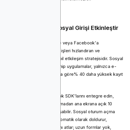
5. Tek Dokunuşla Sosyal Girişi Etkinleştir
Kullanıcıların Google, Apple veya Facebook'a
kaydolmasına izin vermek, işleri hızlandıran ve
dönüşümleri artıran bir mobil etkileşim stratejisidir. Sosyal
oturum açma özelliğine sahip uygulamalar, yalnızca e-
posta formlarını kullananlara göre% 40 daha yüksek kayıt
oranlarına sahiptir.
Google, Apple ve Facebook SDK'larını entegre edin,
böylece kullanıcılar uygulamadan ana ekrana açık 10
saniyeden kısa sürede ulaşabilir. Sosyal oturum açma
ayrıca kullanıcı bilgilerini otomatik olarak doldurur,
böylece insanlar sıkıcı kısmı atlar; uzun formlar yok,