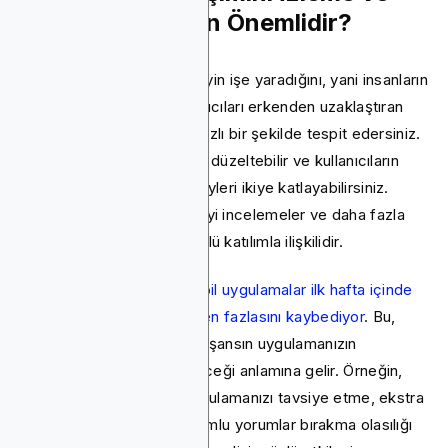
Geliştirme Neden Önemlidir?
Etkileşimi izlediğinizde, neyin işe yaradığını, yani insanların
sevdiği özellikleri ve kullanıcıları erkenden uzaklaştıran
veya nerede sıkıştıklarını hızlı bir şekilde tespit edersiniz.
Bu verilerle, zayıf noktaları düzeltebilir ve kullanıcıların
geri gelmesini sağlayan şeyleri ikiye katlayabilirsiniz.
Daha yüksek tutma, daha iyi incelemeler ve daha fazla
uygulama içi harcama, güçlü katılımla ilişkilidir.
Son veriler gösterdi ki
mobil uygulamalar ilk hafta içinde
yeni kullanıcıların% 70'inden fazlasını kaybediyor
. Bu,
etkileşimi artırmak için her şansın uygulamanızın
geleceğini şekillendirebileceği anlamına gelir. Örneğin,
etkileşimli kullanıcıların uygulamanızı tavsiye etme, ekstra
özellikler satın alma ve olumlu yorumlar bırakma olasılığı