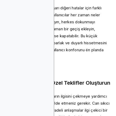
Farklı eylemler için, biri başarı diğeri hatalar için farklı
kalıplar kullanın, böylece kullanıcılar her zaman neler
olduğunu bilir. Ama unutmayın, herkes dokunmayı
sevmez. Ayarlarınıza her zaman bir geçiş ekleyin,
böylece kullanıcılar isterlerse kapatabilir. Bu küçük
dokunuşlar uygulamanızın parlak ve duyarlı hissetmesini
sağlar, ancak her zaman kullanıcı konforunu ön planda
tutmalıdırlar.
14. Zamanla Sınırlı Özel Teklifler Oluşturun
Yukarıdakilerin tümü insanların ilgisini çekmeye yardımcı
olduğu kadar, ayrıca gelir elde etmeniz gerekir. Can sıkıcı
olmadan satmak için kısa vadeli anlaşmalar ilgi çekici bir