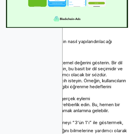
3 adımlı bir işe alım sürecinin nasıl yapılandırılacağı
aşağıda açıklanmıştır:
Adım 1: Uygulamanızın temel değerini gösterin. Bir dil
öğrenme uygulaması için, bu basit bir dil seçimidir ve
hızlı öğrenmenize yardımcı olacak bir sözdür.
Adım 2: Sadece bir tercih isteyin. Örneğin, kullanıcıların
“sıradan” veya “ciddi” gibi öğrenme hedeflerini
seçmelerine izin verin.
Adım 3: Kullanıcıları ilk gerçek eylemi
gerçekleştirmeleri için rehberlik edin. Bu, hemen bir
uygulama dersine başlamak anlamına gelebilir.
Her adım hızlı olmalı. İlerlemeyi “3'ün 1'i” ile göstermek,
kullanıcıların ne kadar kaldığını bilmelerine yardımcı olarak