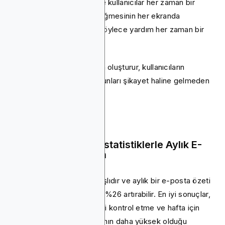
dönüşünü kullanın, böylece kullanıcılar her zaman bir
miktar yanıt alır. Sohbet düğmesinin her ekranda
yüzdüğünden emin olun, böylece yardım her zaman bir
dokunuş uzakta.
Hızlı sohbet desteği güven oluşturur, kullanıcıların
ayrılmasını engeller ve sorunları şikayet haline gelmeden
çözer.
7. Kişiselleştirilmiş İstatistiklerle Aylık E-
posta Özeti Başlatın
E-postalar hala çok kullanışlıdır ve aylık bir e-posta özeti
uygulama açılma oranlarını %26 artırabilir. En iyi sonuçlar,
kullanıcıların güncellemeleri kontrol etme ve hafta için
hedefler belirleme olasılığının daha yüksek olduğu