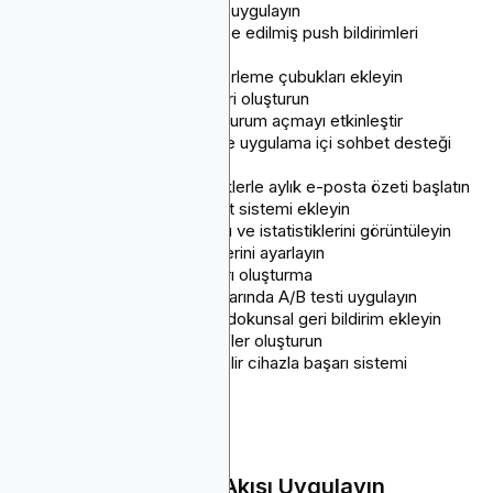
3 adımlı bir işe alım akışı uygulayın
Zaman dilimi için optimize edilmiş push bildirimleri
gönderin
Her çok adımlı işleme ilerleme çubukları ekleyin
Günlük giriş serisi ödülleri oluşturun
Tek dokunuşla sosyal oturum açmayı etkinleştir
2 dakikalık yanıt süresi ile uygulama içi sohbet desteği
oluşturun
Kişiselleştirilmiş istatistiklerle aylık e-posta özeti başlatın
Çift ödüllü arkadaş davet sistemi ekleyin
Yükleme ekranı ipuçlarını ve istatistiklerini görüntüleyin
Terk etme anlık bildirimlerini ayarlayın
Özellik keşif araç ipuçları oluşturma
Anahtar dönüşüm noktalarında A/B testi uygulayın
Tüm etkileşimli öğelere dokunsal geri bildirim ekleyin
Zamanla sınırlı özel teklifler oluşturun
50'den fazla kilidi açılabilir cihazla başarı sistemi
oluşturun
1. 3 Adımlı İşe Alım Akışı Uygulayın