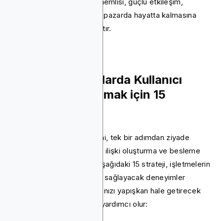
daha yüksektir. Daha da önemlisi, güçlü etkileşim,
uygulamanızın kalabalık bir pazarda hayatta kalmasına
yardımcı olan kayıpları azaltır.
Mobil Uygulamalarda Kullanıcı
Etkileşimini Artırmak için 15
Strateji
Kullanıcı katılımı stratejilerini, tek bir adımdan ziyade
uygulama kullanıcılarıyla bir ilişki oluşturma ve besleme
süreci olarak görüyoruz. Aşağıdaki 15 strateji, işletmelerin
kullanıcıların geri gelmesini sağlayacak deneyimler
tasarlamasına ve uygulamanızı yapışkan hale getirecek
deneyimler tasarlamasına yardımcı olur: