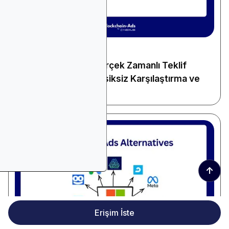
December 22, 2025
Genel Reklamcılık
2026 için En İyi 10 Gerçek Zamanlı Teklif
Verme Platformu: Eksiksiz Karşılaştırma ve
Rehber
↑
Erişim İste