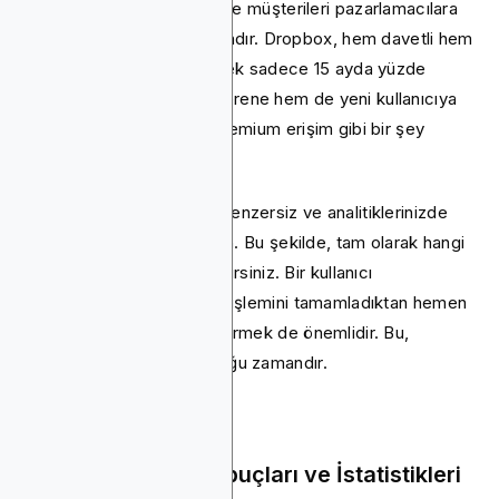
ancak hala işe yaradıkları ve müşterileri pazarlamacılara
dönüştürebildikleri için altındır. Dropbox, hem davetli hem
de arkadaşını ödüllendirerek sadece 15 ayda yüzde
3.900 büyüdü. Hem gönderene hem de yeni kullanıcıya
100 kredi veya 7 günlük premium erişim gibi bir şey
sunun.
Her yönlendirme kodunu benzersiz ve analitiklerinizde
izlenmesi kolay hale getirin. Bu şekilde, tam olarak hangi
davetlerin işe yaradığını bilirsiniz. Bir kullanıcı
uygulamanızdaki ilk büyük işlemini tamamladıktan hemen
sonra davet istemini göstermek de önemlidir. Bu,
heyecanın en yüksek olduğu zamandır.
9. Yükleme Ekranı İpuçları ve İstatistikleri
Görüntüle