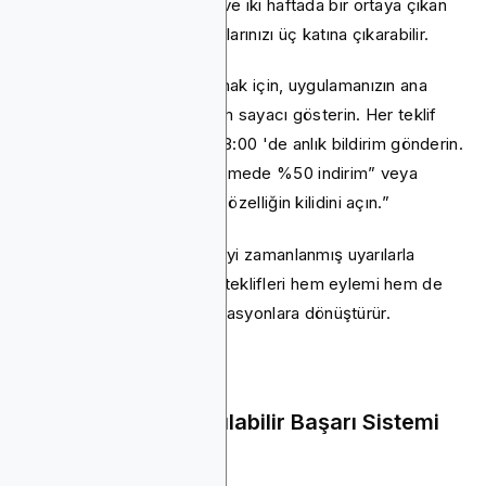
seçenektir. 48 saat süren ve iki haftada bir ortaya çıkan
flaş satışlar, dönüşüm oranlarınızı üç katına çıkarabilir.
Bunların çalışmasını sağlamak için, uygulamanızın ana
ekranında net bir geri sayım sayacı gösterin. Her teklif
başladığında yerel saatle 18:00 'de anlık bildirim gönderin.
Örneğin: “Premium yükseltmede %50 indirim” veya
“Yalnızca 48 saat için özel özelliğin kilidini açın.”
Görünür zamanlayıcılar ve iyi zamanlanmış uyarılarla
eşleştirilmiş aciliyet, sınırlı teklifleri hem eylemi hem de
satışları artıran güçlü motivasyonlara dönüştürür.
15. 50'den Fazla Açılabilir Başarı Sistemi
Oluşturun