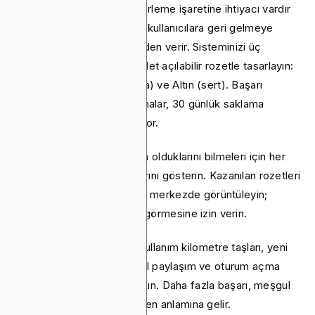
Son olarak, insanların bir ilerleme işaretine ihtiyacı vardır
ve basit bir başarı sistemi, kullanıcılara geri gelmeye
devam etmeleri için bir neden verir. Sisteminizi üç
katmana bölen en az 50 adet açılabilir rozetle tasarlayın:
Bronz (kolay), Gümüş (orta) ve Altın (sert). Başarı
sistemlerine sahip uygulamalar, 30 günlük saklama
süresinde %40 artış görüyor.
Kullanıcıların ne kadar yakın olduklarını bilmeleri için her
rozet için ilerleme çubuklarını gösterin. Kazanılan rozetleri
kullanıcı profillerinde ön ve merkezde görüntüleyin;
herkesin neler başardığını görmesine izin verin.
Kategorilerinizi karıştırın. Kullanım kilometre taşları, yeni
özellikleri denemek, sosyal paylaşım ve oturum açma
çizgileri için rozetleri kullanın. Daha fazla başarı, meşgul
kalmak için daha fazla neden anlamına gelir.