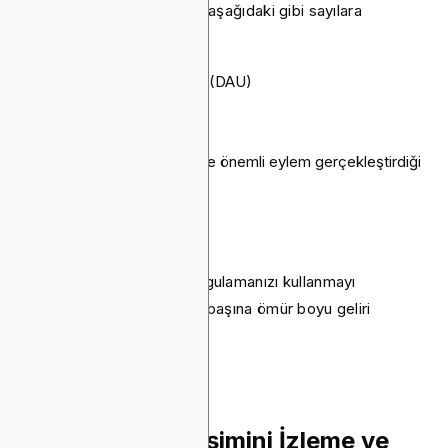
etkileşimini ölçtüğünüzde, aşağıdaki gibi sayılara
bakarsınız:
Günlük aktif kullanıcılar (DAU)
Uygulama açılır
Oturum uzunluğu
Oturum aralıkları
Her kullanıcının kaç tane önemli eylem gerçekleştirdiği
(davranış akışı)
Dönüşüm
İletişim
Tutma oranı
Bunların tümü, sonunda uygulamanızı kullanmayı
bırakmadan önce kullanıcı başına ömür boyu geliri
doğrudan etkileyecektir.
Uygulama Etkileşimini İzleme ve