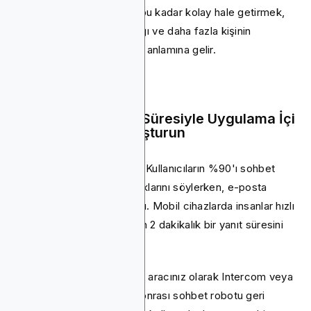
fazladan adım yok. Kaydı bu kadar kolay hale getirmek,
daha az kullanıcının bıraktığı ve daha fazla kişinin
doğrudan devreye girmesi anlamına gelir.
6. 2 Dakikalık Yanıt Süresiyle Uygulama İçi
Sohbet Desteği Oluşturun
Sohbet desteği sonuç alır; Kullanıcıların %90'ı sohbet
yardımından memnun olduklarını söylerken, e-posta
desteği için yalnızca% 60'ı. Mobil cihazlarda insanlar hızlı
cevaplar bekler, bu yüzden 2 dakikalık bir yanıt süresini
hedeflemek çok önemlidir.
En iyi deneyim için, sohbet aracınız olarak Intercom veya
Zendesk ekleyin. Mesai sonrası sohbet robotu geri