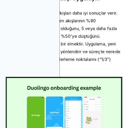
Kısa, odaklanmış işe alım akışları daha iyi sonuçlar verir.
Araştırmalar, 3 adımlı işe alım akışlarının %80
tamamlanma oranına sahip olduğunu, 5 veya daha fazla
adımda daha uzun akışların %50'ye düştüğünü
gösteriyor. Duolingo harika bir örnektir. Uygulama, yeni
kullanıcıları üç açık adımda yönlendirir ve süreçte nerede
olduklarını göstermek için ilerleme noktalarını (“1/3”)
kullanır.