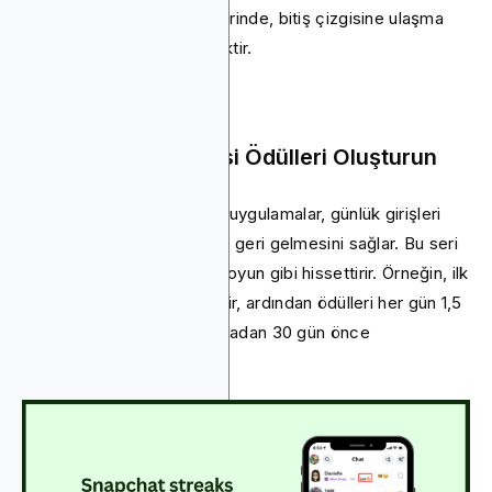
nerede durduklarını bildiklerinde, bitiş çizgisine ulaşma
olasılıkları çok daha yüksektir.
4. Günlük Giriş Serisi Ödülleri Oluşturun
Snapchat ve Duolingo gibi uygulamalar, günlük girişleri
ödüllendirerek kullanıcıların geri gelmesini sağlar. Bu seri
ödüller, oturum açmayı bir oyun gibi hissettirir. Örneğin, ilk
günde 10 puanla başlayabilir, ardından ödülleri her gün 1,5
kat ile çarpabilir ve sıfırlamadan 30 gün önce
sınırlayabilirsiniz.