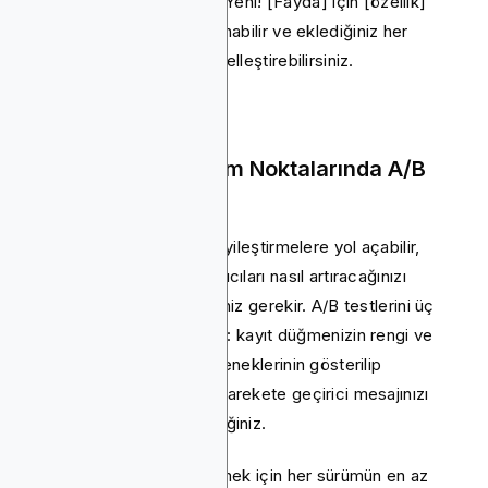
Basit bir satır işe yarıyor: “Yeni! [Fayda] için [özellik]
deneyin.” Bu şablonu kullanabilir ve eklediğiniz her
özelliğe uyacak şekilde özelleştirebilirsiniz.
12. Anahtar Dönüşüm Noktalarında A/B
Testini Uygulayın
Küçük değişiklikler büyük iyileştirmelere yol açabilir,
ancak uygulamadaki kullanıcıları nasıl artıracağınızı
anlarken bunları test etmeniz gerekir. A/B testlerini üç
alanda çalıştırarak başlayın: kayıt düğmenizin rengi ve
metni, işe alım atlama seçeneklerinin gösterilip
gösterilmeyeceği ve ana harekete geçirici mesajınızı
(CTA) nereye yerleştireceğiniz.
Güvenilir sonuçlar elde etmek için her sürümün en az