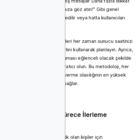
altında!” Gibi kişiselleştirilmiş mesajlar Daha fazla dikkat
ve eylem alın. “Uygulamamıza göz atın!” Gibi genel
uyarılar genellikle göz ardı edilir veya hatta kullanıcıları
uzaklaştırır.
En iyi sonuçlar için, bildirimleri her zaman sunucu saatinizi
değil, kullanıcının cihaz saatini kullanarak planlayın. Ayrıca,
eylemi tetikleyecek ve okuması eğlenceli olacak şekilde
mesajlaşma konusunda yaratıcı olun. Bu metodoloji, her
mesajın kullanıcıların yanıt verme olasılığının en yüksek
olduğu bir anda gelmesini sağlar.
3. Her Çok Adımlı Sürece İlerleme
Çubukları Ekle
Özellikle dikkat süresi düşük olan kişiler için