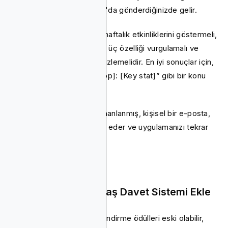
Pazartesi sabahları saat 10'da gönderdiğinizde gelir.
E-postanız her kullanıcıya haftalık etkinliklerini göstermeli,
bağlantılarla denemedikleri üç özelliği vurgulamalı ve
başarılardaki ilerlemelerini izlemelidir. En iyi sonuçlar için,
“[Name], your week in [App]: [Key stat]” gibi bir konu
satırı kullanın.
Bu önemlidir, çünkü iyi zamanlanmış, kişisel bir e-posta,
kullanıcıları meraklı, motive eder ve uygulamanızı tekrar
açmak için istekli tutar.
8. Çift Ödüllü Arkadaş Davet Sistemi Ekle
Tıpkı e-postalar gibi, yönlendirme ödülleri eski olabilir,